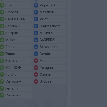
Izzo
Vignato S.
Birindelli
Mazzitelli
RANOCCHIA
Valoti
Pereira P.
D'Alessandro
Sampirisi
Molina S.
Marlon
BARBERIS
Antov
Scozzarella
Donati
Bondo
Bettella
Mota
MARRONE
Petagna
Paletta
Caprari
Carboni A.
Gytkjaer
Ferrarini
Carboni F.