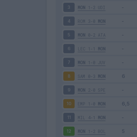
MON
1-2
UDI
3
ROM
3-0
MON
4
MON
0-2
ATA
5
LEC
1-1
MON
6
MON
1-0
JUV
7
SAM
0-3
MON
8
MON
2-0
SPE
9
EMP
1-0
MON
10
MIL
4-1
MON
11
MON
1-2
BOL
12