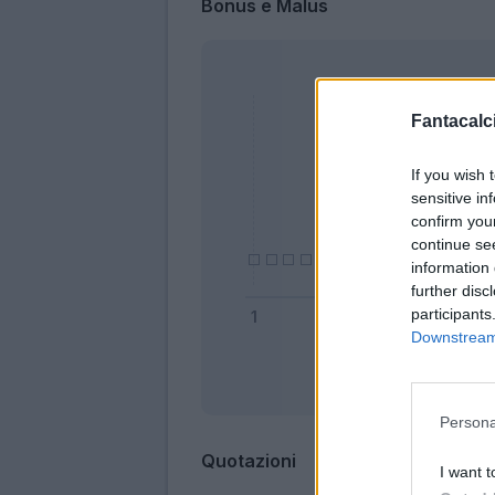
Bonus e Malus
Fantacalci
If you wish 
sensitive in
confirm you
continue se
information 
further disc
participants
Downstream 
Bonus
Persona
Quotazioni
I want t