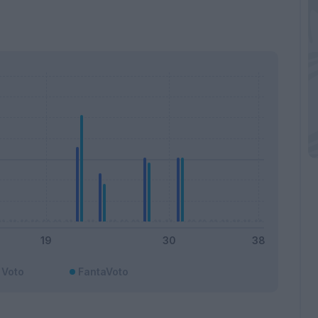
Voto
FantaVoto