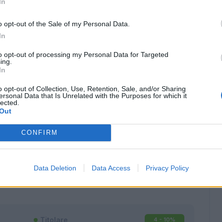
In
o opt-out of the Sale of my Personal Data.
In
to opt-out of processing my Personal Data for Targeted
ing.
In
o opt-out of Collection, Use, Retention, Sale, and/or Sharing
ersonal Data that Is Unrelated with the Purposes for which it
lected.
Out
CONFIRM
Classic
Mantra
Data Deletion
Data Access
Privacy Policy
Titolare
4 - 10
%