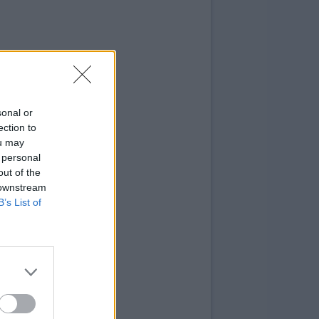
sonal or
ection to
ou may
 personal
out of the
 downstream
B’s List of