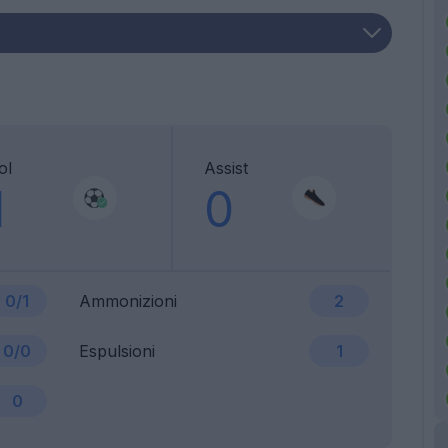
ol
Assist
1
0
0/1
Ammonizioni
2
0/0
Espulsioni
1
0