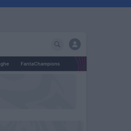
eghe
FantaChampions