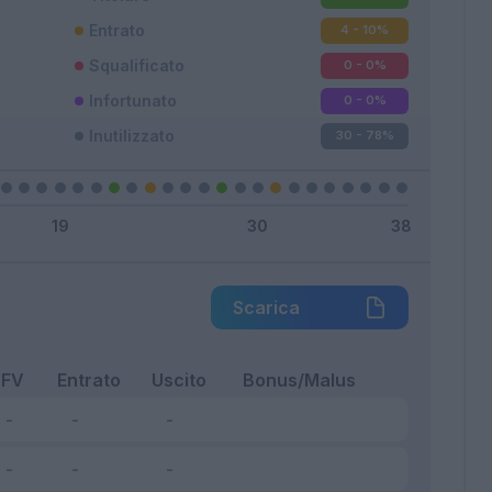
Entrato
4 - 10
%
Squalificato
0 - 0
%
Infortunato
0 - 0
%
Inutilizzato
30 - 78
%
Scarica
FV
Entrato
Uscito
Bonus/Malus