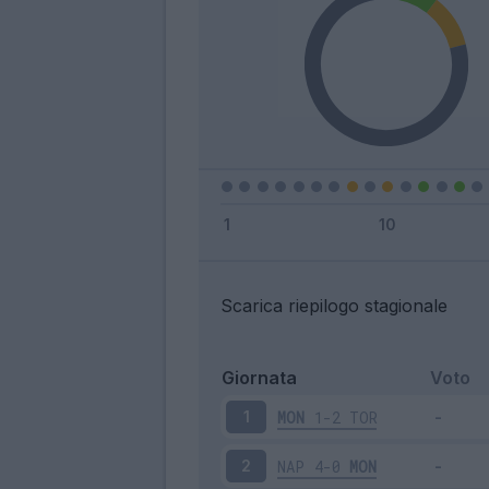
Scarica riepilogo stagionale
Giornata
Voto
MON
1-2
TOR
1
NAP
4-0
MON
2