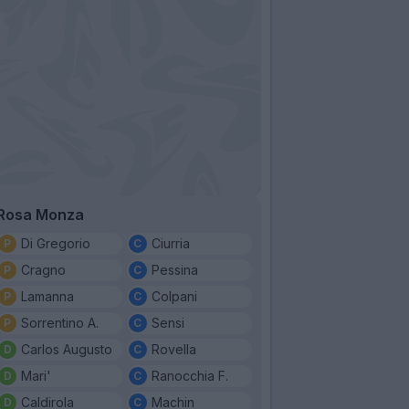
Rosa Monza
Di Gregorio
Ciurria
Cragno
Pessina
Lamanna
Colpani
Sorrentino A.
Sensi
Carlos Augusto
Rovella
Mari'
Ranocchia F.
Caldirola
Machin