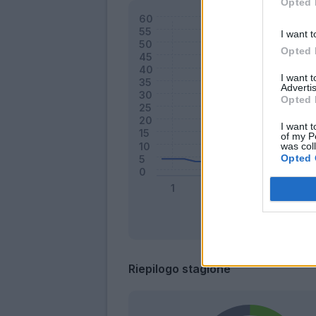
Opted 
I want t
Opted 
I want 
Advertis
Opted 
I want t
of my P
was col
Opted 
Riepilogo stagione