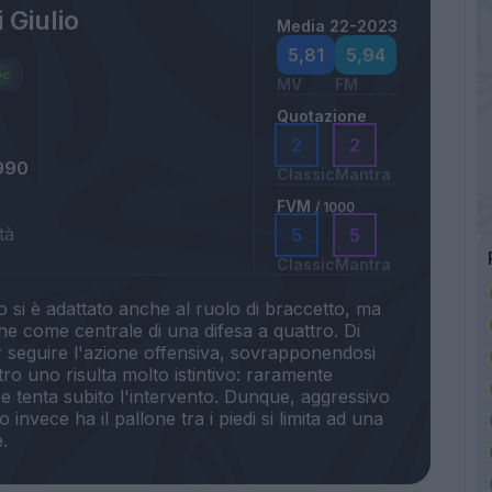
 Giulio
Media 22-2023
5,81
5,94
MV
FM
Quotazione
2
2
990
Classic
Mantra
FVM
/ 1000
tà
5
5
Classic
Mantra
 si è adattato anche al ruolo di braccetto, ma
che come centrale di una difesa a quattro. Di
r seguire l'azione offensiva, sovrapponendosi
tro uno risulta molto istintivo: raramente
e tenta subito l'intervento. Dunque, aggressivo
invece ha il pallone tra i piedi si limita ad una