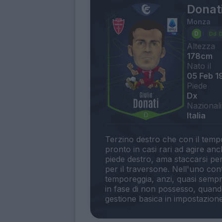
Donati
Monza
Altezza
178cm
Nato il
05 Feb 1
Piede
Dx
Nazionali
Italia
Terzino destro che con il tempo
pronto in casi rari ad agire an
piede destro, ama staccarsi pe
per il traversone. Nell'uno con
temporeggia, anzi, quasi sempr
in fase di non possesso, quando 