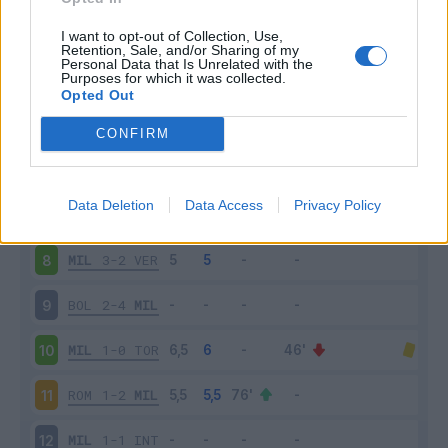
MIL
2-0
LAZ
3
I want to opt-out of Collection, Use,
Retention, Sale, and/or Sharing of my
Personal Data that Is Unrelated with the
Purposes for which it was collected.
JUV
1-1
MIL
4
Opted Out
MIL
2-0
VEN
5
CONFIRM
SPE
1-2
MIL
6
Data Deletion
Data Access
Privacy Policy
ATA
2-3
MIL
7
MIL
3-2
VER
8
BOL
2-4
MIL
9
MIL
1-0
TOR
10
ROM
1-2
MIL
11
MIL
1-1
INT
12