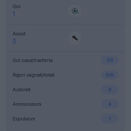
Gol
1
Assist
0
Gol casa/trasferta
1/0
Rigori segnati/totali
0/0
Autoreti
0
Ammonizioni
4
Espulsioni
1