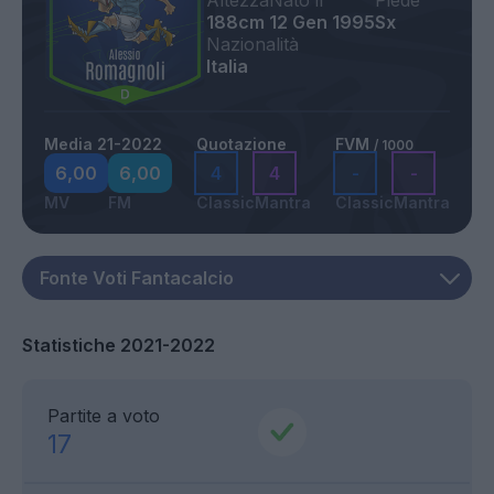
Altezza
Nato il
Piede
188cm
12 Gen 1995
Sx
Nazionalità
Italia
Media 21-2022
Quotazione
FVM
/ 1000
6,00
6,00
4
4
-
-
MV
FM
Classic
Mantra
Classic
Mantra
Statistiche 2021-2022
Partite a voto
17