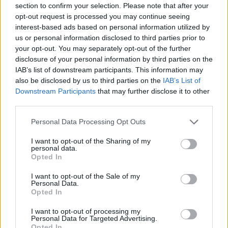
section to confirm your selection. Please note that after your
Entrato
3 - 7
%
opt-out request is processed you may continue seeing
interest-based ads based on personal information utilized by
Squalificato
0 - 0
%
us or personal information disclosed to third parties prior to
Infortunato
0 - 0
%
your opt-out. You may separately opt-out of the further
disclosure of your personal information by third parties on the
Inutilizzato
19 - 50
%
IAB’s list of downstream participants. This information may
also be disclosed by us to third parties on the
IAB’s List of
Downstream Participants
that may further disclose it to other
third parties.
Personal Data Processing Opt Outs
I want to opt-out of the Sharing of my
Scarica riepilogo
personal data.
Scarica
stagionale
Opted In
I want to opt-out of the Sale of my
Giornata
Voto
FV
Entrato
Uscito
Bonus/Malus
Personal Data.
Opted In
SAM
0-1
MIL
1
I want to opt-out of processing my
Personal Data for Targeted Advertising.
MIL
4-1
CAG
2
Opted In