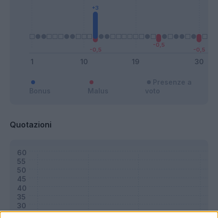
Presenze a
Bonus
Malus
voto
Quotazioni