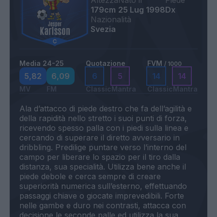
Altezza
Nato il
Piede
179cm
25 Lug 1998
Dx
Nazionalità
Svezia
Media 24-25
Quotazione
FVM
/ 1000
5,82
6,09
6
5
14
14
MV
FM
Classic
Mantra
Classic
Mantra
Ala d’attacco di piede destro che fa dell’agilità e
della rapidità nello stretto i suoi punti di forza,
ricevendo spesso palla con i piedi sulla linea e
cercando di superare il diretto avversario in
dribbling. Predilige puntare verso l’interno del
campo per liberare lo spazio per il tiro dalla
distanza, sua specialità. Utilizza bene anche il
piede debole e cerca sempre di creare
superiorità numerica sull’esterno, effettuando
passaggi chiave o giocate imprevedibili. Forte
nelle gambe e duro nei contrasti, attacca con
decisione le seconde palle ed utilizza la sua