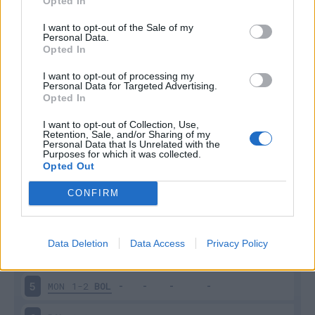
Opted In
I want to opt-out of the Sale of my
Personal Data.
Opted In
I want to opt-out of processing my
Scarica riepilogo
Personal Data for Targeted Advertising.
Scarica
stagionale
Opted In
I want to opt-out of Collection, Use,
Retention, Sale, and/or Sharing of my
Giornata
Voto
FV
Entrato
Uscito
Bonus/Malus
Personal Data that Is Unrelated with the
Purposes for which it was collected.
BOL
1-1
UDI
1
Opted Out
NAP
3-0
BOL
2
CONFIRM
BOL
1-1
EMP
3
Data Deletion
Data Access
Privacy Policy
COM
2-2
BOL
4
MON
1-2
BOL
5