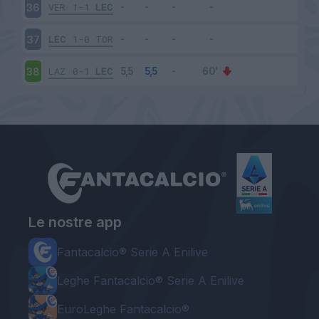
VER
1-1
LEC
36
LEC
1-0
TOR
37
LAZ
0-1
LEC
38
Le nostre app
Fantacalcio® Serie A Enilive
Leghe Fantacalcio® Serie A Enilive
EuroLeghe Fantacalcio®