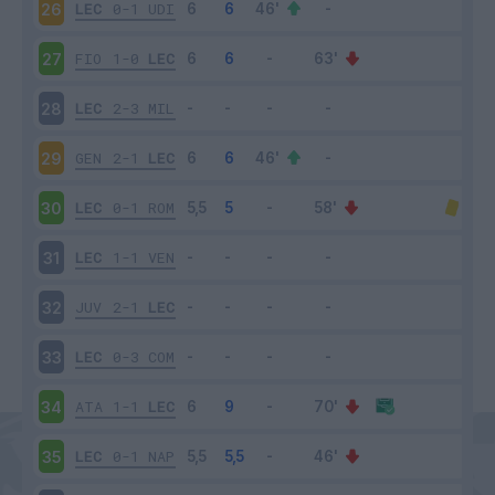
LEC
0-1
UDI
26
FIO
1-0
LEC
27
LEC
2-3
MIL
28
GEN
2-1
LEC
29
LEC
0-1
ROM
30
LEC
1-1
VEN
31
JUV
2-1
LEC
32
LEC
0-3
COM
33
ATA
1-1
LEC
34
LEC
0-1
NAP
35