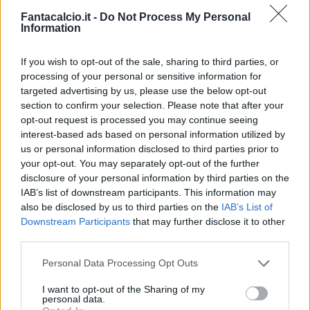
Fantacalcio.it -
Do Not Process My Personal
Information
If you wish to opt-out of the sale, sharing to third parties, or
processing of your personal or sensitive information for
targeted advertising by us, please use the below opt-out
Classic
Mantra
section to confirm your selection. Please note that after your
opt-out request is processed you may continue seeing
interest-based ads based on personal information utilized by
us or personal information disclosed to third parties prior to
Riepilogo stagione
your opt-out. You may separately opt-out of the further
disclosure of your personal information by third parties on the
Titolare
9 - 23
%
IAB’s list of downstream participants. This information may
also be disclosed by us to third parties on the
IAB’s List of
Entrato
11 - 28
%
Downstream Participants
that may further disclose it to other
Squalificato
0 - 0
%
third parties.
Infortunato
0 - 0
%
Personal Data Processing Opt Outs
Inutilizzato
18 - 47
%
I want to opt-out of the Sharing of my
personal data.