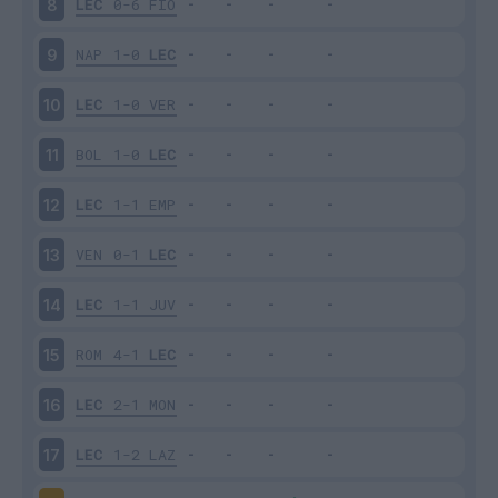
LEC
0-6
FIO
8
NAP
1-0
LEC
9
LEC
1-0
VER
10
BOL
1-0
LEC
11
LEC
1-1
EMP
12
VEN
0-1
LEC
13
LEC
1-1
JUV
14
ROM
4-1
LEC
15
LEC
2-1
MON
16
LEC
1-2
LAZ
17