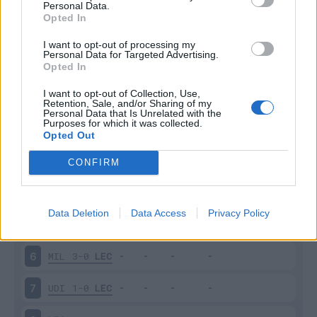
Personal Data.
Opted In
I want to opt-out of processing my
Personal Data for Targeted Advertising.
Opted In
Scarica riepilogo
Scarica
I want to opt-out of Collection, Use,
stagionale
Retention, Sale, and/or Sharing of my
Personal Data that Is Unrelated with the
Purposes for which it was collected.
Opted Out
Giornata
Voto
FV
Entrato
Uscito
Bonus/Malus
LEC
1-0
CAG
3
CONFIRM
TOR
0-0
LEC
4
Data Deletion
Data Access
Privacy Policy
LEC
2-2
PAR
5
MIL
3-0
LEC
6
UDI
1-0
LEC
7