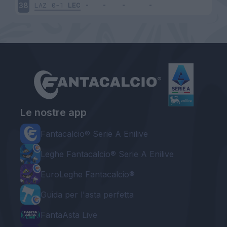
LAZ
0-1
LEC
38
Le nostre app
Fantacalcio® Serie A Enilive
Leghe Fantacalcio® Serie A Enilive
EuroLeghe Fantacalcio®
Guida per l'asta perfetta
FantaAsta Live