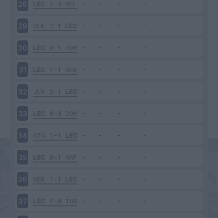
LEC
2-3
MIL
28
GEN
2-1
LEC
29
LEC
0-1
ROM
30
LEC
1-1
VEN
31
JUV
2-1
LEC
32
LEC
0-3
COM
33
ATA
1-1
LEC
34
LEC
0-1
NAP
35
VER
1-1
LEC
36
LEC
1-0
TOR
37