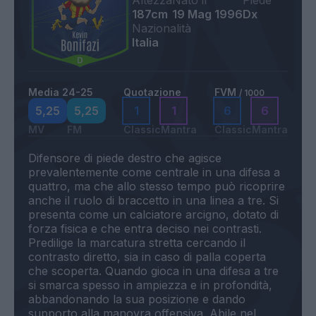
Altezza
Nato il
Piede
187cm
19 Mag 1996
Dx
Nazionalità
Italia
Media 24-25
Quotazione
FVM
/ 1000
5,25
5,25
1
1
6
6
MV
FM
Classic
Mantra
Classic
Mantra
Difensore di piede destro che agisce
prevalentemente come centrale in una difesa a
quattro, ma che allo stesso tempo può ricoprire
anche il ruolo di braccetto in una linea a tre. Si
presenta come un calciatore arcigno, dotato di
forza fisica e che entra deciso nei contrasti.
Predilige la marcatura stretta cercando il
contrasto diretto, sia in caso di palla coperta
che scoperta. Quando gioca in una difesa a tre
si smarca spesso in ampiezza e in profondità,
abbandonando la sua posizione e dando
supporto alla manovra offensiva. Abile nel