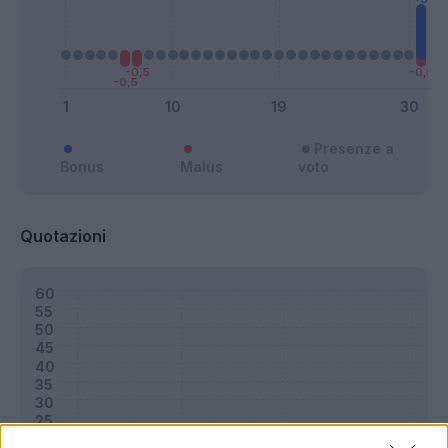
Presenze a
Bonus
Malus
voto
Quotazioni