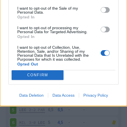
I want to opt-out of the Sale of my
Personal Data.
Opted In
Scarica riepilogo
I want to opt-out of processing my
Scarica
Personal Data for Targeted Advertising.
stagionale
Opted In
I want to opt-out of Collection, Use,
Giornata
Voto
FV
Entrato
Uscito
Bonus/Malus
Retention, Sale, and/or Sharing of my
Personal Data that Is Unrelated with the
LEC
0-4
ATA
1
Purposes for which it was collected.
Opted Out
INT
2-0
LEC
2
CONFIRM
LEC
1-0
CAG
3
Data Deletion
Data Access
Privacy Policy
TOR
0-0
LEC
4
LEC
2-2
PAR
5
MIL
3-0
LEC
6