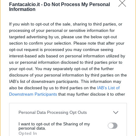
Fantacalcio.it -
Do Not Process My Personal
Information
If you wish to opt-out of the sale, sharing to third parties, or
processing of your personal or sensitive information for
targeted advertising by us, please use the below opt-out
Classic
Mantra
section to confirm your selection. Please note that after your
opt-out request is processed you may continue seeing
interest-based ads based on personal information utilized by
Riepilogo stagione
us or personal information disclosed to third parties prior to
your opt-out. You may separately opt-out of the further
disclosure of your personal information by third parties on the
Titolare
38 - 100
%
IAB’s list of downstream participants. This information may
Entrato
0 - 0
%
also be disclosed by us to third parties on the
IAB’s List of
Downstream Participants
that may further disclose it to other
Squalificato
0 - 0
%
third parties.
Infortunato
0 - 0
%
Personal Data Processing Opt Outs
Inutilizzato
0 - 0
%
I want to opt-out of the Sharing of my
personal data.
Opted In