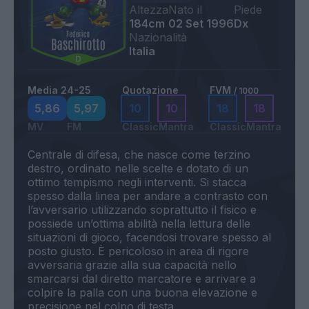
Altezza
Nato il
Piede
184cm
02 Set 1996
Dx
Nazionalità
Italia
Media 24-25
Quotazione
FVM
/ 1000
5,86
5,97
10
10
18
18
MV
FM
Classic
Mantra
Classic
Mantra
Centrale di difesa, che nasce come terzino
destro, ordinato nelle scelte e dotato di un
ottimo tempismo negli interventi. Si stacca
spesso dalla linea per andare a contrasto con
l’avversario utilizzando soprattutto il fisico e
possiede un’ottima abilità nella lettura delle
situazioni di gioco, facendosi trovare spesso al
posto giusto. È pericoloso in area di rigore
avversaria grazie alla sua capacità nello
smarcarsi dal diretto marcatore e arrivare a
colpire la palla con una buona elevazione e