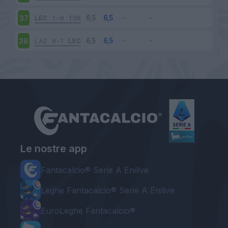
LEC
1-0
TOR
37
LAZ
0-1
LEC
38
Le nostre app
Fantacalcio® Serie A Enilive
Leghe Fantacalcio® Serie A Enilive
EuroLeghe Fantacalcio®