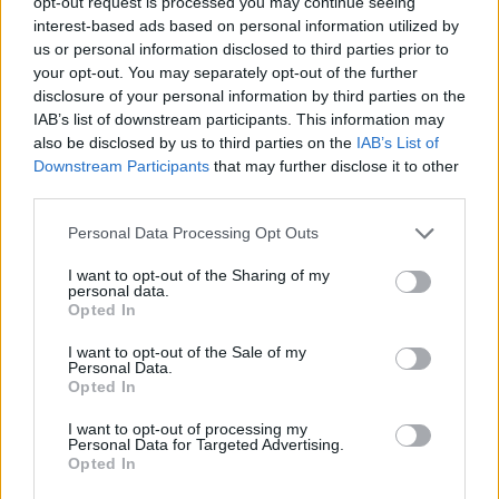
opt-out request is processed you may continue seeing
interest-based ads based on personal information utilized by
Infortunato
0 - 0
%
us or personal information disclosed to third parties prior to
Inutilizzato
17 - 44
%
your opt-out. You may separately opt-out of the further
disclosure of your personal information by third parties on the
IAB’s list of downstream participants. This information may
also be disclosed by us to third parties on the
IAB’s List of
Downstream Participants
that may further disclose it to other
third parties.
Personal Data Processing Opt Outs
Scarica riepilogo
Scarica
stagionale
I want to opt-out of the Sharing of my
personal data.
Opted In
Giornata
Voto
FV
Entrato
Uscito
Bonus/Malus
I want to opt-out of the Sale of my
Personal Data.
JUV
3-0
CAG
1
Opted In
GEN
2-4
JUV
2
I want to opt-out of processing my
Personal Data for Targeted Advertising.
Opted In
JUV
3-0
CHI
3