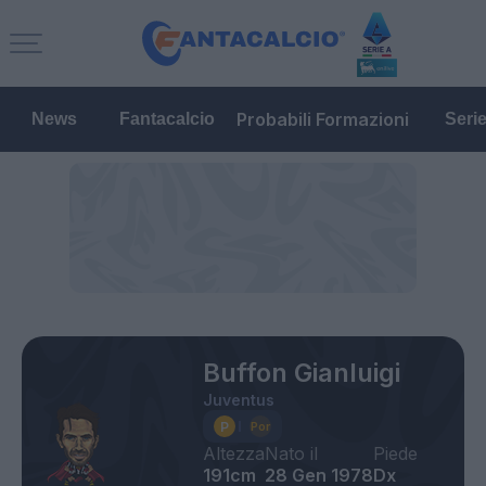
Probabili Formazioni
News
Fantacalcio
Seri
Buffon Gianluigi
Juventus
Altezza
Nato il
Piede
191cm
28 Gen 1978
Dx