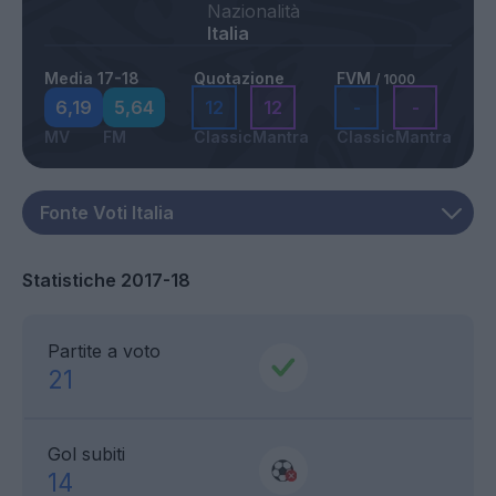
Nazionalità
Italia
Media 17-18
Quotazione
FVM
/ 1000
6,19
5,64
12
12
-
-
MV
FM
Classic
Mantra
Classic
Mantra
Statistiche 2017-18
Partite a voto
21
Gol subiti
14