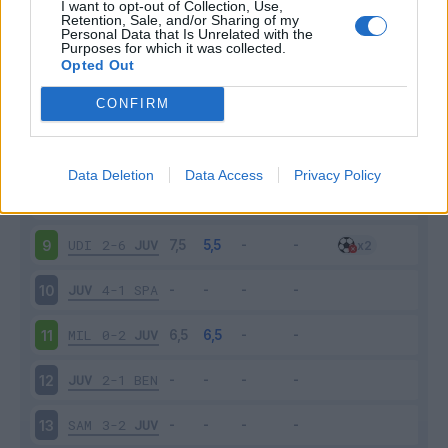
I want to opt-out of Collection, Use,
SAS
1-3
JUV
4
Retention, Sale, and/or Sharing of my
Personal Data that Is Unrelated with the
Purposes for which it was collected.
JUV
1-0
FIO
5
Opted Out
CONFIRM
JUV
4-0
TOR
6
ATA
2-2
JUV
7
Data Deletion
Data Access
Privacy Policy
JUV
1-2
LAZ
8
UDI
2-6
JUV
9
JUV
4-1
SPA
10
MIL
0-2
JUV
11
JUV
2-1
BEN
12
SAM
3-2
JUV
13