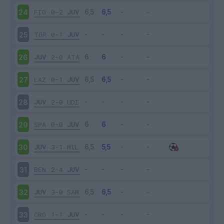
FIO
0-2
JUV
24
TOR
0-1
JUV
25
JUV
2-0
ATA
26
LAZ
0-1
JUV
27
JUV
2-0
UDI
28
SPA
0-0
JUV
29
JUV
3-1
MIL
30
BEN
2-4
JUV
31
JUV
3-0
SAM
32
CRO
1-1
JUV
33