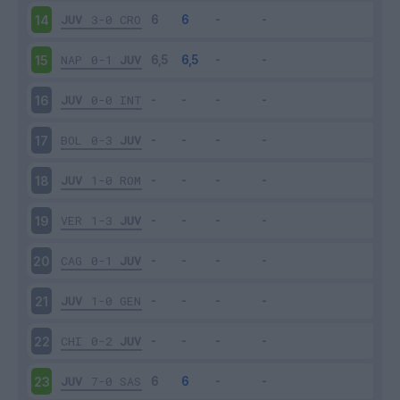
JUV
3-0
CRO
14
NAP
0-1
JUV
15
JUV
0-0
INT
16
BOL
0-3
JUV
17
JUV
1-0
ROM
18
VER
1-3
JUV
19
CAG
0-1
JUV
20
JUV
1-0
GEN
21
CHI
0-2
JUV
22
JUV
7-0
SAS
23