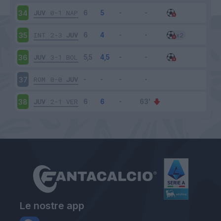
JUV
0-1
NAP
34
INT
2-3
JUV
35
JUV
3-1
BOL
36
ROM
0-0
JUV
37
JUV
2-1
VER
38
Le nostre app