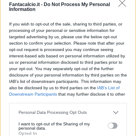
Fantacalcio.it -
Do Not Process My Personal
Information
If you wish to opt-out of the sale, sharing to third parties, or
processing of your personal or sensitive information for
targeted advertising by us, please use the below opt-out
Classic
Mantra
section to confirm your selection. Please note that after your
opt-out request is processed you may continue seeing
interest-based ads based on personal information utilized by
Riepilogo stagione
us or personal information disclosed to third parties prior to
your opt-out. You may separately opt-out of the further
disclosure of your personal information by third parties on the
Titolare
19 - 50
%
IAB’s list of downstream participants. This information may
Entrato
12 - 31
%
also be disclosed by us to third parties on the
IAB’s List of
Downstream Participants
that may further disclose it to other
Squalificato
0 - 0
%
third parties.
Infortunato
0 - 0
%
Personal Data Processing Opt Outs
Inutilizzato
7 - 18
%
I want to opt-out of the Sharing of my
personal data.
Opted In