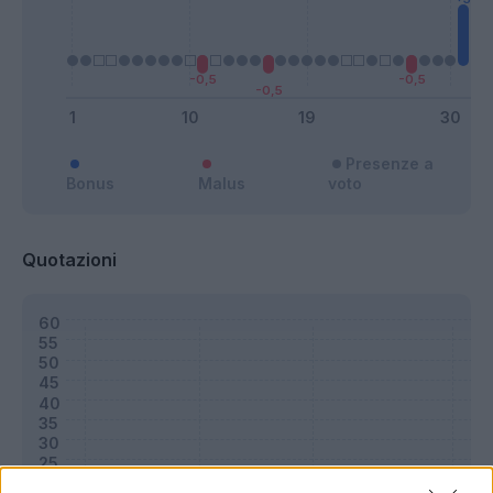
Presenze a
Bonus
Malus
voto
Quotazioni