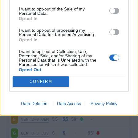
I want to opt-out of the Sale of my
Personal Data.
Opted In
Scarica riepilogo
I want to opt-out of processing my
Scarica
Personal Data for Targeted Advertising.
stagionale
Opted In
I want to opt-out of Collection, Use,
Giornata
Voto
FV
Entrato
Uscito
Bonus/Malus
Retention, Sale, and/or Sharing of my
Personal Data that Is Unrelated with the
GEN
2-2
INT
1
Purposes for which it was collected.
Opted Out
MON
0-1
GEN
2
CONFIRM
GEN
0-2
VER
3
Data Deletion
Data Access
Privacy Policy
GEN
1-1
ROM
4
VEN
2-0
GEN
5
GEN
0-3
JUV
6