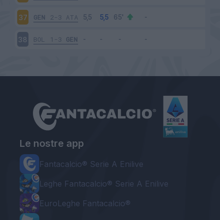
GEN
2-3
ATA
37
BOL
1-3
GEN
38
Le nostre app
Fantacalcio® Serie A Enilive
Leghe Fantacalcio® Serie A Enilive
EuroLeghe Fantacalcio®