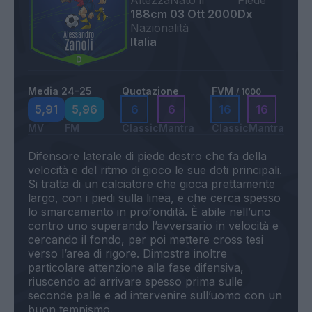
Altezza
Nato il
Piede
188cm
03 Ott 2000
Dx
Nazionalità
Italia
Media 24-25
Quotazione
FVM
/ 1000
5,91
5,96
6
6
16
16
MV
FM
Classic
Mantra
Classic
Mantra
Difensore laterale di piede destro che fa della
velocità e del ritmo di gioco le sue doti principali.
Si tratta di un calciatore che gioca prettamente
largo, con i piedi sulla linea, e che cerca spesso
lo smarcamento in profondità. È abile nell’uno
contro uno superando l’avversario in velocità e
cercando il fondo, per poi mettere cross tesi
verso l’area di rigore. Dimostra inoltre
particolare attenzione alla fase difensiva,
riuscendo ad arrivare spesso prima sulle
seconde palle e ad intervenire sull’uomo con un