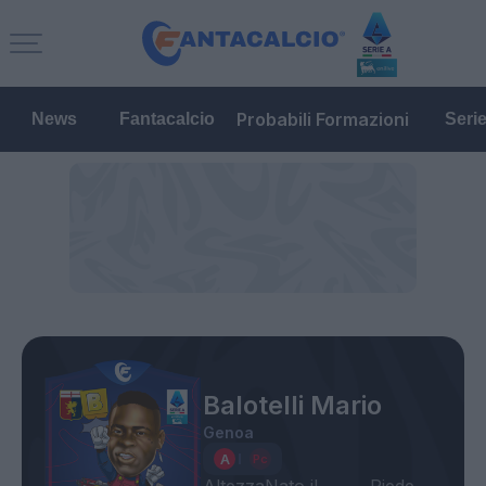
Probabili Formazioni
News
Fantacalcio
Seri
Balotelli Mario
Genoa