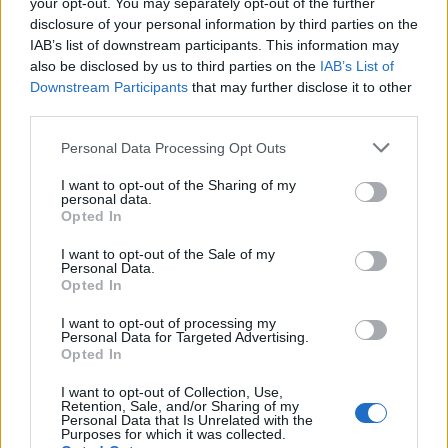
your opt-out. You may separately opt-out of the further
disclosure of your personal information by third parties on the
IAB’s list of downstream participants. This information may
also be disclosed by us to third parties on the
IAB’s List of
Downstream Participants
that may further disclose it to other
Classic
Mantra
third parties.
Personal Data Processing Opt Outs
Riepilogo stagione
I want to opt-out of the Sharing of my
personal data.
Titolare
0 - 0
%
Opted In
Entrato
6 - 20
%
I want to opt-out of the Sale of my
Personal Data.
Squalificato
0 - 0
%
Opted In
Infortunato
0 - 0
%
I want to opt-out of processing my
Personal Data for Targeted Advertising.
Inutilizzato
23 - 79
%
Opted In
I want to opt-out of Collection, Use,
Retention, Sale, and/or Sharing of my
Personal Data that Is Unrelated with the
Purposes for which it was collected.