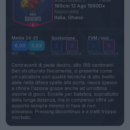
Altezza
Nato il
Piede
189cm
12 Ago 1990
Dx
Nazionalità
Italia, Ghana
Media 24-25
Quotazione
FVM
/ 1000
6,00
5,83
2
2
5
5
MV
FM
Classic
Mantra
Classic
Mantra
Centravanti di piede destro, alto 189 centimetri.
Ben strutturato fisicamente, si presenta come
un calciatore con qualità tecniche di alto livello:
abile nella difesa spalle alla porta, riesce spesso
a rifinire l'azione grazie anche ad un'ottima
visione di gioco. Eccelle per balistica, soprattutto
dalla lunga distanza, ma in compenso offre un
apporto sempre minimo in fase di non
possesso. Pressing discontinuo e a tratti troppo