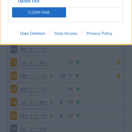
Opted Out
CONFIRM
Scarica riepilogo
Scarica
stagionale
Data Deletion
Data Access
Privacy Policy
Giornata
Voto
FV
Entrato
Uscito
Bonus/Malus
GEN
0-1
FIO
10
PAR
0-1
GEN
11
GEN
1-1
COM
12
GEN
2-2
CAG
13
UDI
0-2
GEN
14
GEN
0-0
TOR
15
MIL
0-0
GEN
16