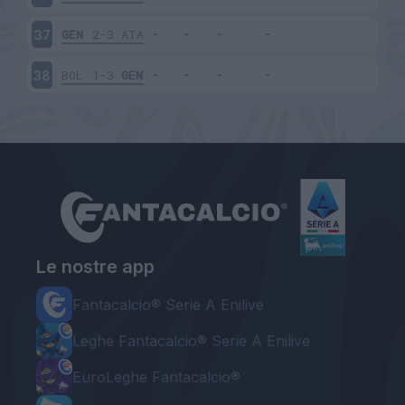
GEN
2-3
ATA
37
BOL
1-3
GEN
38
Le nostre app
Fantacalcio® Serie A Enilive
Leghe Fantacalcio® Serie A Enilive
EuroLeghe Fantacalcio®