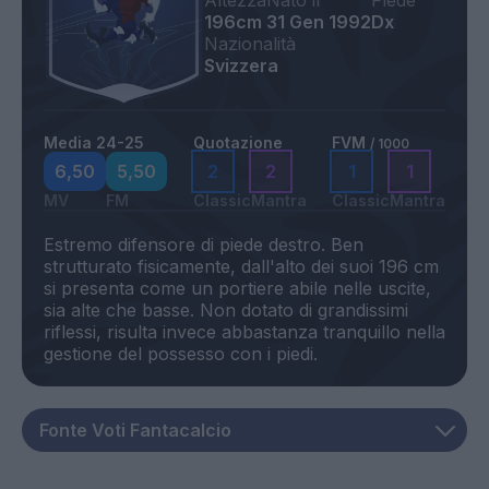
Altezza
Nato il
Piede
196cm
31 Gen 1992
Dx
Nazionalità
Svizzera
Media 24-25
Quotazione
FVM
/ 1000
6,50
5,50
2
2
1
1
MV
FM
Classic
Mantra
Classic
Mantra
Estremo difensore di piede destro. Ben
strutturato fisicamente, dall'alto dei suoi 196 cm
si presenta come un portiere abile nelle uscite,
sia alte che basse. Non dotato di grandissimi
riflessi, risulta invece abbastanza tranquillo nella