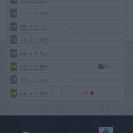
VER
0-0
GEN
32
GEN
0-2
LAZ
33
COM
1-0
GEN
34
GEN
1-2
MIL
35
NAP
2-2
GEN
36
GEN
2-3
ATA
37
BOL
1-3
GEN
38