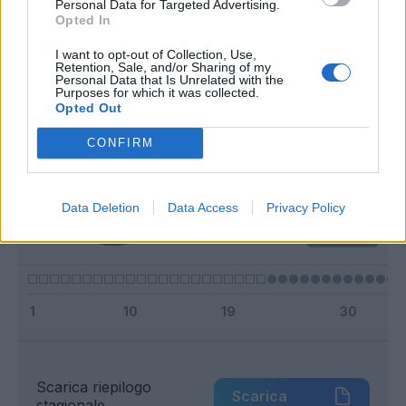
Personal Data for Targeted Advertising.
Classic
Mantra
Opted In
I want to opt-out of Collection, Use,
Retention, Sale, and/or Sharing of my
Riepilogo stagione
Personal Data that Is Unrelated with the
Purposes for which it was collected.
Opted Out
Titolare
2 - 12
%
CONFIRM
Entrato
0 - 0
%
Squalificato
0 - 0
%
Data Deletion
Data Access
Privacy Policy
Infortunato
0 - 0
%
Inutilizzato
14 - 87
%
Scarica riepilogo
Scarica
stagionale