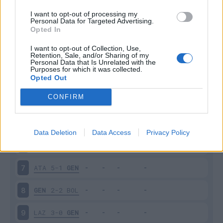
I want to opt-out of processing my
Giornata
Voto
FV
Entrato
Uscito
Bonus/Malus
Personal Data for Targeted Advertising.
Opted In
GEN
2-2
INT
1
I want to opt-out of Collection, Use,
Retention, Sale, and/or Sharing of my
MON
0-1
GEN
2
Personal Data that Is Unrelated with the
Purposes for which it was collected.
Opted Out
GEN
0-2
VER
3
CONFIRM
GEN
1-1
ROM
4
VEN
2-0
GEN
5
Data Deletion
Data Access
Privacy Policy
GEN
0-3
JUV
6
ATA
5-1
GEN
7
GEN
2-2
BOL
8
LAZ
3-0
GEN
9