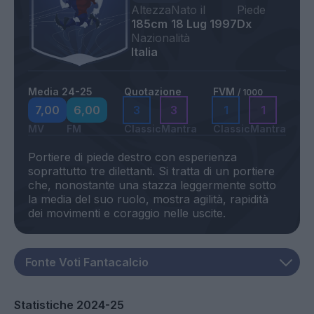
Altezza
Nato il
Piede
185cm
18 Lug 1997
Dx
Nazionalità
Italia
Media 24-25
Quotazione
FVM
/ 1000
7,00
6,00
3
3
1
1
MV
FM
Classic
Mantra
Classic
Mantra
Portiere di piede destro con esperienza
soprattutto tre dilettanti. Si tratta di un portiere
che, nonostante una stazza leggermente sotto
la media del suo ruolo, mostra agilità, rapidità
Statistiche 2024-25