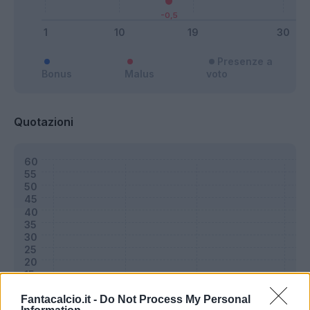
Presenze a
Bonus
Malus
voto
Quotazioni
Fantacalcio.it -
Do Not Process My Personal