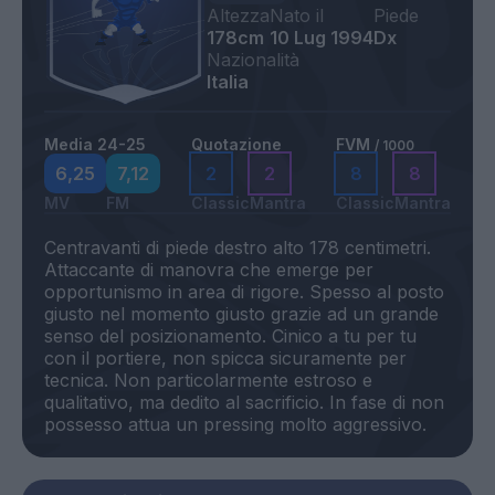
Altezza
Nato il
Piede
178cm
10 Lug 1994
Dx
Nazionalità
Italia
Media 24-25
Quotazione
FVM
/ 1000
6,25
7,12
2
2
8
8
MV
FM
Classic
Mantra
Classic
Mantra
Centravanti di piede destro alto 178 centimetri.
Attaccante di manovra che emerge per
opportunismo in area di rigore. Spesso al posto
giusto nel momento giusto grazie ad un grande
senso del posizionamento. Cinico a tu per tu
con il portiere, non spicca sicuramente per
tecnica. Non particolarmente estroso e
qualitativo, ma dedito al sacrificio. In fase di non