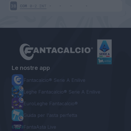
COM
0-2
INT
38
Le nostre app
Fantacalcio® Serie A Enilive
Leghe Fantacalcio® Serie A Enilive
EuroLeghe Fantacalcio®
Guida per l'asta perfetta
FantaAsta Live