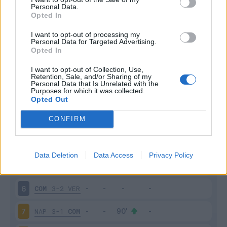
Personal Data.
Opted In
Scarica riepilogo
Scarica
stagionale
I want to opt-out of processing my
Personal Data for Targeted Advertising.
Opted In
Giornata
Voto
FV
Entrato
Uscito
Bonus/Malus
I want to opt-out of Collection, Use,
JUV
3-0
COM
1
Retention, Sale, and/or Sharing of my
Personal Data that Is Unrelated with the
Purposes for which it was collected.
CAG
1-1
COM
2
Opted Out
CONFIRM
UDI
1-0
COM
3
COM
2-2
BOL
4
Data Deletion
Data Access
Privacy Policy
ATA
2-3
COM
5
COM
3-2
VER
6
NAP
3-1
COM
7