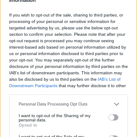
Information
If you wish to opt-out of the sale, sharing to third parties, or
Classic
Mantra
processing of your personal or sensitive information for
targeted advertising by us, please use the below opt-out
section to confirm your selection. Please note that after your
opt-out request is processed you may continue seeing
Riepilogo stagione
interest-based ads based on personal information utilized by
us or personal information disclosed to third parties prior to
Titolare
0 - 0
%
your opt-out. You may separately opt-out of the further
disclosure of your personal information by third parties on the
Entrato
15 - 39
%
IAB’s list of downstream participants. This information may
Squalificato
0 - 0
%
also be disclosed by us to third parties on the
IAB’s List of
Downstream Participants
that may further disclose it to other
Infortunato
0 - 0
%
third parties.
Inutilizzato
23 - 60
%
Personal Data Processing Opt Outs
I want to opt-out of the Sharing of my
personal data.
Opted In
I want to opt-out of the Sale of my