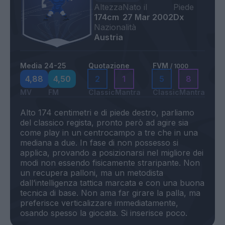
Altezza
Nato il
Piede
174cm
27 Mar 2002
Dx
Nazionalità
Austria
Media 24-25
Quotazione
FVM
/ 1000
4,88
4,50
2
1
5
8
MV
FM
Classic
Mantra
Classic
Mantra
Alto 174 centimetri e di piede destro, parliamo
del classico regista, pronto però ad agire sia
come play in un centrocampo a tre che in una
mediana a due. In fase di non possesso si
applica, provando a posizionarsi nel migliore dei
modi non essendo fisicamente straripante. Non
un recupera palloni, ma un metodista
dall’intelligenza tattica marcata e con una buona
tecnica di base. Non ama far girare la palla, ma
preferisce verticalizzare immediatamente,