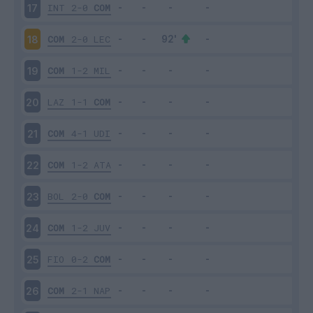
INT
2-0
COM
17
COM
2-0
LEC
18
COM
1-2
MIL
19
LAZ
1-1
COM
20
COM
4-1
UDI
21
COM
1-2
ATA
22
BOL
2-0
COM
23
COM
1-2
JUV
24
FIO
0-2
COM
25
COM
2-1
NAP
26