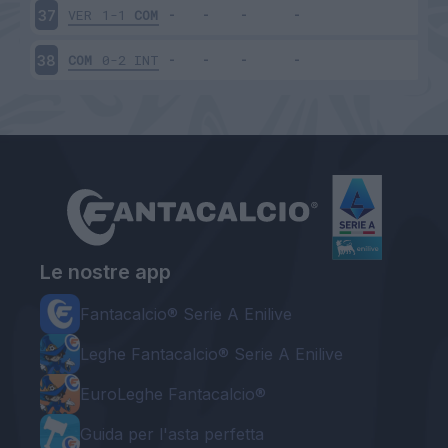
VER
1-1
COM
37
COM
0-2
INT
38
Le nostre app
Fantacalcio® Serie A Enilive
Leghe Fantacalcio® Serie A Enilive
EuroLeghe Fantacalcio®
Guida per l'asta perfetta