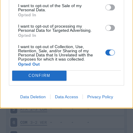
I want to opt-out of the Sale of my
Personal Data.
Opted In
Scarica riepilogo
Scarica
I want to opt-out of processing my
stagionale
Personal Data for Targeted Advertising.
Opted In
Giornata
Voto
FV
Entrato
Uscito
Bonus/Malus
I want to opt-out of Collection, Use,
Retention, Sale, and/or Sharing of my
Personal Data that Is Unrelated with the
JUV
3-0
COM
1
Purposes for which it was collected.
Opted Out
CAG
1-1
COM
2
CONFIRM
UDI
1-0
COM
3
COM
2-2
BOL
4
Data Deletion
Data Access
Privacy Policy
ATA
2-3
COM
5
COM
3-2
VER
6