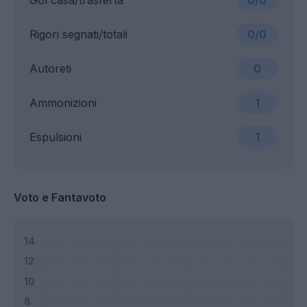
Gol casa/trasferta
0/0
Rigori segnati/totali
0/0
Autoreti
0
Ammonizioni
1
Espulsioni
1
Voto e Fantavoto