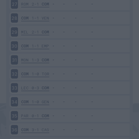
ROM
2-1
COM
27
COM
1-1
VEN
28
MIL
2-1
COM
29
COM
1-1
EMP
30
MON
1-3
COM
31
COM
1-0
TOR
32
LEC
0-3
COM
33
COM
1-0
GEN
34
PAR
0-1
COM
35
COM
3-1
CAG
36