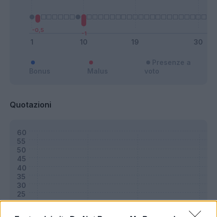
Presenze a
Bonus
Malus
voto
Quotazioni