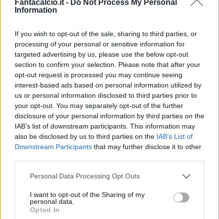
Fantacalcio.it -
Do Not Process My Personal
Information
If you wish to opt-out of the sale, sharing to third parties, or
processing of your personal or sensitive information for
Classic
Mantra
targeted advertising by us, please use the below opt-out
section to confirm your selection. Please note that after your
opt-out request is processed you may continue seeing
interest-based ads based on personal information utilized by
Riepilogo stagione
us or personal information disclosed to third parties prior to
your opt-out. You may separately opt-out of the further
Titolare
3 - 7
%
disclosure of your personal information by third parties on the
IAB’s list of downstream participants. This information may
Entrato
5 - 13
%
also be disclosed by us to third parties on the
IAB’s List of
Squalificato
0 - 0
%
Downstream Participants
that may further disclose it to other
third parties.
Infortunato
0 - 0
%
Personal Data Processing Opt Outs
Inutilizzato
30 - 78
%
I want to opt-out of the Sharing of my
personal data.
Opted In