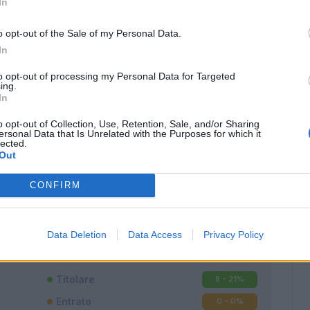
In
o opt-out of the Sale of my Personal Data.
In
to opt-out of processing my Personal Data for Targeted
ing.
In
o opt-out of Collection, Use, Retention, Sale, and/or Sharing
ersonal Data that Is Unrelated with the Purposes for which it
lected.
Out
CONFIRM
Classic
Mantra
Data Deletion
Data Access
Privacy Policy
Titolare
8 - 21
%
Entrato
0 - 0
%