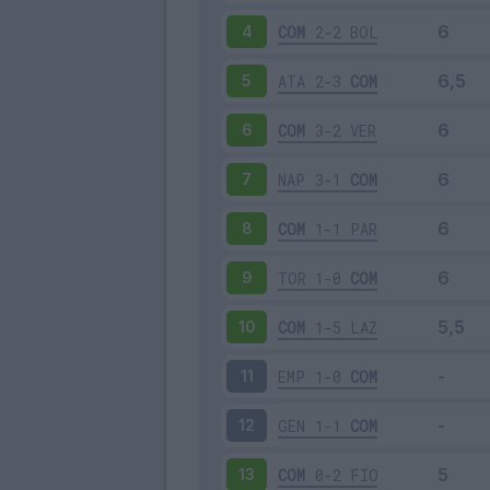
COM
2-2
BOL
4
ATA
2-3
COM
5
COM
3-2
VER
6
NAP
3-1
COM
7
COM
1-1
PAR
8
TOR
1-0
COM
9
COM
1-5
LAZ
10
EMP
1-0
COM
11
GEN
1-1
COM
12
COM
0-2
FIO
13