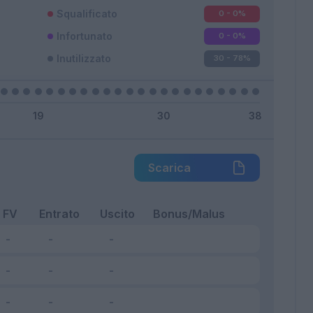
Squalificato
0 - 0
%
Infortunato
0 - 0
%
Inutilizzato
30 - 78
%
Scarica
FV
Entrato
Uscito
Bonus/Malus