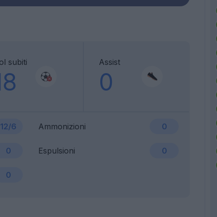
l subiti
Assist
18
0
12/6
Ammonizioni
0
0
Espulsioni
0
0