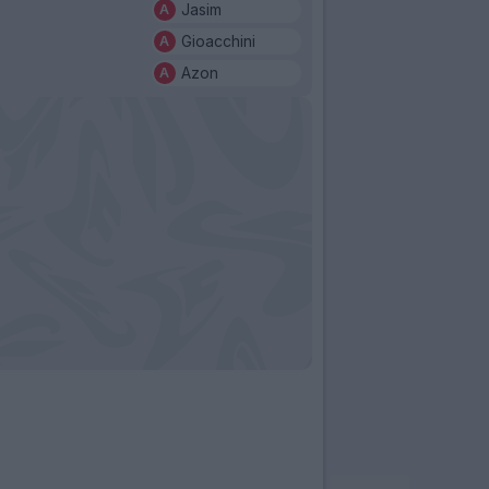
Jasim
Gioacchini
Azon