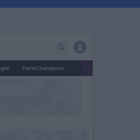
eghe
FantaChampions