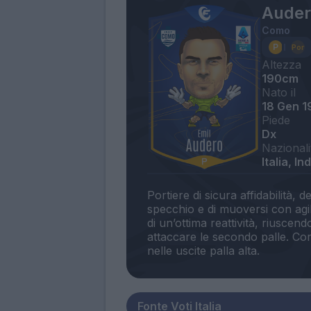
Auder
Como
Altezza
190cm
Nato il
18 Gen 1
Piede
Dx
Nazionali
Italia, I
Portiere di sicura affidabilità, 
specchio e di muoversi con agili
di un’ottima reattività, riuscendo
attaccare le secondo palle. Co