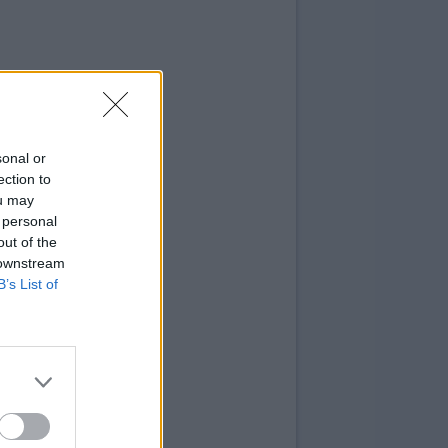
sonal or
ection to
ou may
 personal
out of the
 downstream
B’s List of