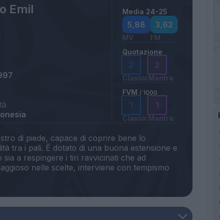
o Emil
Media 24-25
5,88
3,62
MV
FM
Quotazione
2
2
997
Classic
Mantra
FVM
/ 1000
tà
1
1
ndonesia
Classic
Mantra
destro di piede, capace di coprire bene lo
tà tra i pali. È dotato di una buona estensione e
 sia a respingere i tiri ravvicinati che ad
raggioso nelle scelte, interviene con tempismo