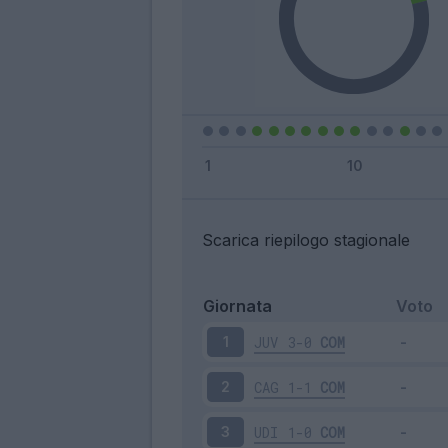
Scarica riepilogo stagionale
Giornata
Voto
JUV
3-0
COM
1
CAG
1-1
COM
2
UDI
1-0
COM
3