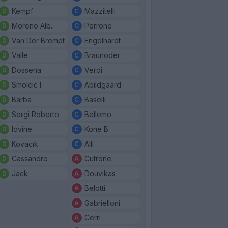
Kempf
Mazzitelli
Moreno Alb.
Perrone
Van Der Brempt
Engelhardt
Valle
Braunoder
Dossena
Verdi
Smolcic I.
Abildgaard
Barba
Baselli
Sergi Roberto
Bellemo
Iovine
Kone B.
Kovacik
Alli
Cassandro
Cutrone
Jack
Douvikas
Belotti
Gabrielloni
Cerri