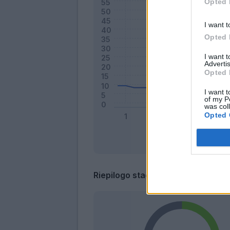
Opted 
I want t
Opted 
I want 
Advertis
Opted 
I want t
of my P
was col
Opted 
Riepilogo stagione