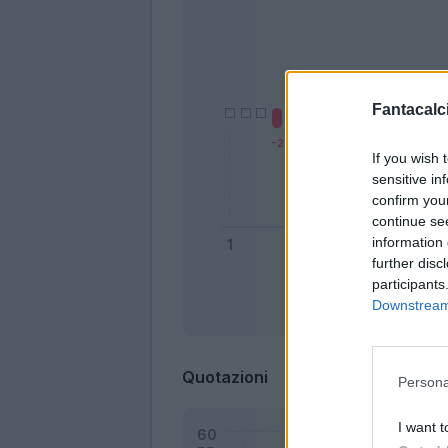
Fantacalci
If you wish 
sensitive in
confirm you
continue se
information 
further disc
participants
Downstream 
Bonus
Quotazioni
Persona
I want t