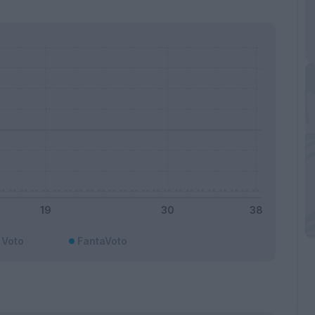
Voto
FantaVoto