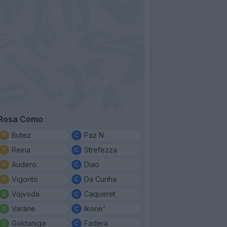
Rosa Como
Butez
Paz N.
Reina
Strefezza
Audero
Diao
Vigorito
Da Cunha
Vojvoda
Caqueret
Varane
Ikone'
Goldaniga
Fadera