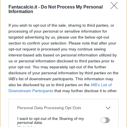
Fantacalcio.it -
Do Not Process My Personal
Information
If you wish to opt-out of the sale, sharing to third parties, or
processing of your personal or sensitive information for
targeted advertising by us, please use the below opt-out
Classic
Mantra
section to confirm your selection. Please note that after your
opt-out request is processed you may continue seeing
interest-based ads based on personal information utilized by
us or personal information disclosed to third parties prior to
Riepilogo stagione
your opt-out. You may separately opt-out of the further
disclosure of your personal information by third parties on the
Titolare
36 - 94
%
IAB’s list of downstream participants. This information may
also be disclosed by us to third parties on the
IAB’s List of
Entrato
0 - 0
%
Downstream Participants
that may further disclose it to other
Squalificato
0 - 0
%
third parties.
Infortunato
0 - 0
%
Personal Data Processing Opt Outs
Inutilizzato
2 - 5
%
I want to opt-out of the Sharing of my
personal data.