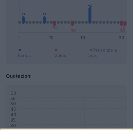
Presenze a
Bonus
Malus
voto
Quotazioni