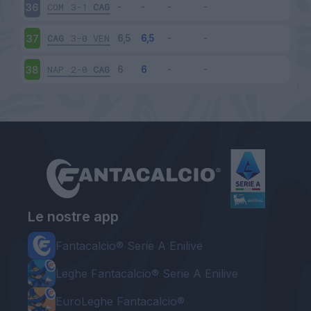
COM
3-1
CAG
36
CAG
3-0
VEN
37
NAP
2-0
CAG
38
Le nostre app
Fantacalcio® Serie A Enilive
Leghe Fantacalcio® Serie A Enilive
EuroLeghe Fantacalcio®