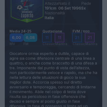
Altezza
Nato il
Piede
191cm
06 Set 1996
Sx
Nazionalità
Italia
Media 24-25
Quotazione
FVM
/ 1000
6,00
6,08
11
11
21
21
MV
FM
Classic
Mantra
Classic
Mantra
Giocatore ormai esperto e duttile, capace di
agire sia come difensore centrale di una linea a
quattro, o anche come braccetto di una difesa a
tre. Imponente dal punto di vista dell’altezza,
non particolarmente veloce e rapido, ma che ha
nella lettura delle situazioni di gioco la sua
miglior dote. Accorcia spesso sul diretto
avversario e temporeggia, cercando di limitarne
il movimento. Abile nel colpo di testa dove
risulta sia pericoloso in fase offensiva che
deciso e sempre al posto giusto in fase
difensiva. In fase di possesso si limita ad un