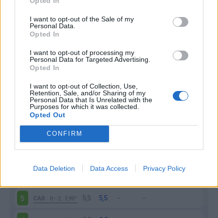
Opted In
I want to opt-out of the Sale of my
Personal Data.
Opted In
I want to opt-out of processing my
Scarica riepilogo
Personal Data for Targeted Advertising.
Scarica
stagionale
Opted In
I want to opt-out of Collection, Use,
Retention, Sale, and/or Sharing of my
Giornata
Voto
FV
Entrato
Uscito
Bonus/Malus
Personal Data that Is Unrelated with the
Purposes for which it was collected.
CAG
0-0
ROM
1
Opted Out
CAG
1-1
COM
2
CONFIRM
LEC
1-0
CAG
3
Data Deletion
Data Access
Privacy Policy
CAG
0-4
NAP
4
CAG
0-2
EMP
5