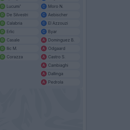
Lucumi'
Moro N.
De Silvestri
Aebischer
Calabria
El Azzouzi
Erlic
Byar
Casale
Dominguez B.
Ilic M.
Odgaard
Corazza
Castro S.
Cambiaghi
Dallinga
Pedrola