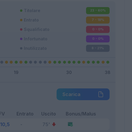
Titolare
23 - 60
%
Entrato
7 - 18
%
Squalificato
0 - 0
%
Infortunato
0 - 0
%
Inutilizzato
8 - 21
%
Scarica
FV
Entrato
Uscito
Bonus/Malus