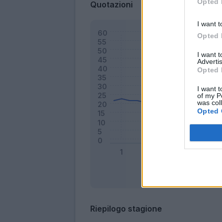
Opted 
Quotazioni
I want t
Opted 
I want 
Advertis
Opted 
I want t
of my P
was col
Opted 
Riepilogo stagione