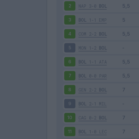
NAP
3-0
BOL
2
BOL
1-1
EMP
3
COM
2-2
BOL
4
MON
1-2
BOL
5
BOL
1-1
ATA
6
BOL
0-0
PAR
7
GEN
2-2
BOL
8
BOL
2-1
MIL
9
CAG
0-2
BOL
10
BOL
1-0
LEC
11