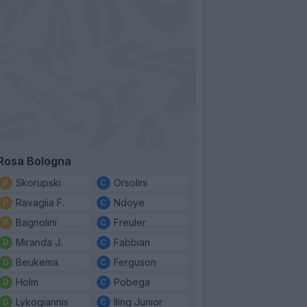
Rosa Bologna
Skorupski
Orsolini
Ravaglia F.
Ndoye
Bagnolini
Freuler
Miranda J.
Fabbian
Beukema
Ferguson
Holm
Pobega
Lykogiannis
Iling Junior