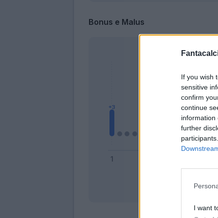
Bonus e Malus
Fantacalci
If you wish 
sensitive in
confirm you
continue se
information 
further disc
participants
Downstream 
Persona
Bonus
I want t