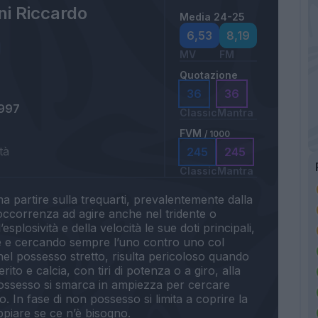
ni Riccardo
Media 24-25
6,53
8,19
MV
FM
Quotazione
36
36
1997
Classic
Mantra
FVM
/ 1000
tà
245
245
Classic
Mantra
ma partire sulla trequarti, prevalentemente dalla
’occorrenza ad agire anche nel tridente o
l’esplosività e della velocità le sue doti principali,
le e cercando sempre l’uno contro uno col
 nel possesso stretto, risulta pericoloso quando
rito e calcia, con tiri di potenza o a giro, alla
 possesso si smarca in ampiezza per cercare
. In fase di non possesso si limita a coprire la