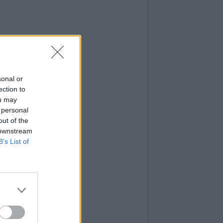
sonal or
ection to
ou may
 personal
out of the
 downstream
B’s List of