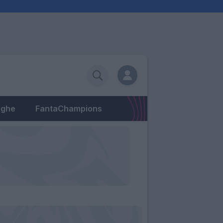
eghe
FantaChampions