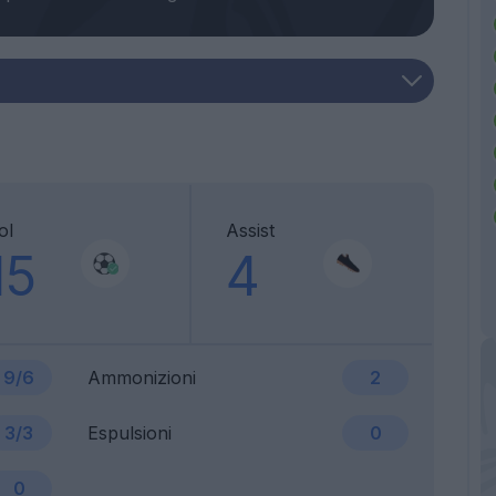
ol
Assist
15
4
9/6
Ammonizioni
2
3/3
Espulsioni
0
0