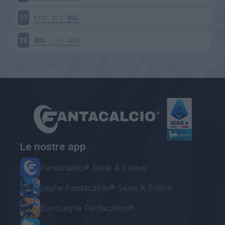
FIO
3-2
BOL
37
BOL
1-3
GEN
38
Le nostre app
Fantacalcio® Serie A Enilive
Leghe Fantacalcio® Serie A Enilive
EuroLeghe Fantacalcio®