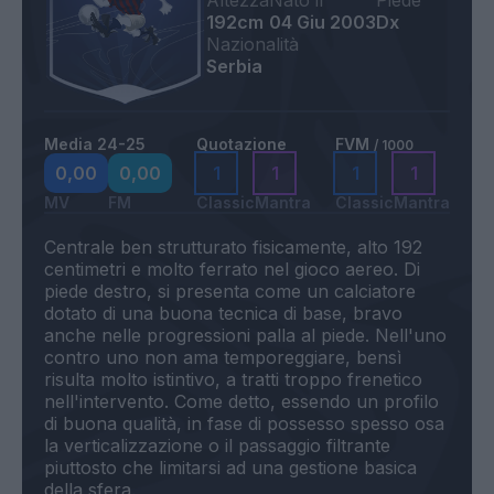
Altezza
Nato il
Piede
192cm
04 Giu 2003
Dx
Nazionalità
Serbia
Media 24-25
Quotazione
FVM
/ 1000
0,00
0,00
1
1
1
1
MV
FM
Classic
Mantra
Classic
Mantra
Centrale ben strutturato fisicamente, alto 192
centimetri e molto ferrato nel gioco aereo. Di
piede destro, si presenta come un calciatore
dotato di una buona tecnica di base, bravo
anche nelle progressioni palla al piede. Nell'uno
contro uno non ama temporeggiare, bensì
risulta molto istintivo, a tratti troppo frenetico
nell'intervento. Come detto, essendo un profilo
di buona qualità, in fase di possesso spesso osa
la verticalizzazione o il passaggio filtrante
piuttosto che limitarsi ad una gestione basica