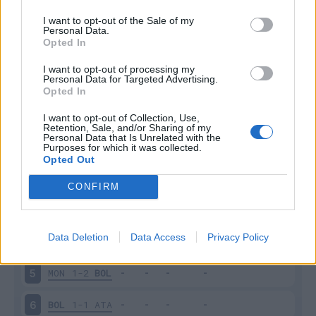
I want to opt-out of the Sale of my
Personal Data.
Opted In
Scarica riepilogo
I want to opt-out of processing my
Scarica
Personal Data for Targeted Advertising.
stagionale
Opted In
I want to opt-out of Collection, Use,
Giornata
Voto
FV
Entrato
Uscito
Bonus/Malus
Retention, Sale, and/or Sharing of my
Personal Data that Is Unrelated with the
BOL
1-1
UDI
1
Purposes for which it was collected.
Opted Out
NAP
3-0
BOL
2
CONFIRM
BOL
1-1
EMP
3
Data Deletion
Data Access
Privacy Policy
COM
2-2
BOL
4
MON
1-2
BOL
5
BOL
1-1
ATA
6