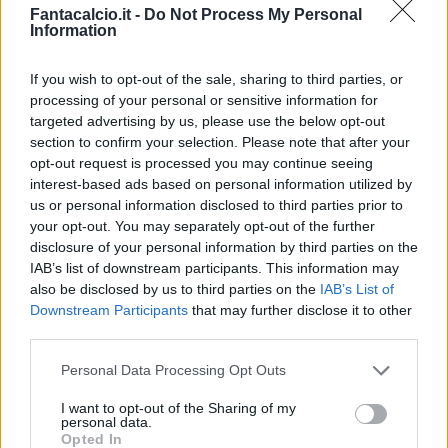
Fantacalcio.it -
Do Not Process My Personal
Information
If you wish to opt-out of the sale, sharing to third parties, or
processing of your personal or sensitive information for
targeted advertising by us, please use the below opt-out
Classic
Mantra
section to confirm your selection. Please note that after your
opt-out request is processed you may continue seeing
interest-based ads based on personal information utilized by
Riepilogo stagione
us or personal information disclosed to third parties prior to
your opt-out. You may separately opt-out of the further
disclosure of your personal information by third parties on the
Titolare
0 - 0
%
IAB’s list of downstream participants. This information may
Entrato
0 - 0
%
also be disclosed by us to third parties on the
IAB’s List of
Downstream Participants
that may further disclose it to other
Squalificato
0 - 0
%
third parties.
Infortunato
0 - 0
%
Personal Data Processing Opt Outs
Inutilizzato
38 - 100
%
I want to opt-out of the Sharing of my
personal data.
Opted In