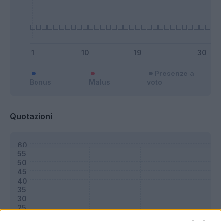
Presenze a
Bonus
Malus
voto
Quotazioni