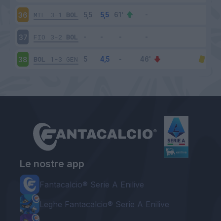
MIL
3-1
BOL
36
FIO
3-2
BOL
37
BOL
1-3
GEN
38
Le nostre app
Fantacalcio® Serie A Enilive
Leghe Fantacalcio® Serie A Enilive