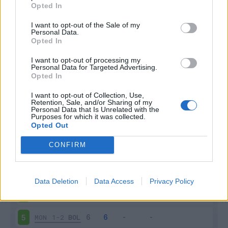
Opted In
I want to opt-out of the Sale of my
Personal Data.
Opted In
I want to opt-out of processing my
Personal Data for Targeted Advertising.
Scarica riepilogo
Scarica
Opted In
stagionale
I want to opt-out of Collection, Use,
Retention, Sale, and/or Sharing of my
Giornata
Voto
FV
Entrato
Uscito
Bonus/Malus
Personal Data that Is Unrelated with the
Purposes for which it was collected.
Opted Out
BOL
1-1
UDI
1
CONFIRM
NAP
3-0
BOL
2
BOL
1-1
EMP
3
Data Deletion
Data Access
Privacy Policy
COM
2-2
BOL
4
MON
1-2
BOL
5