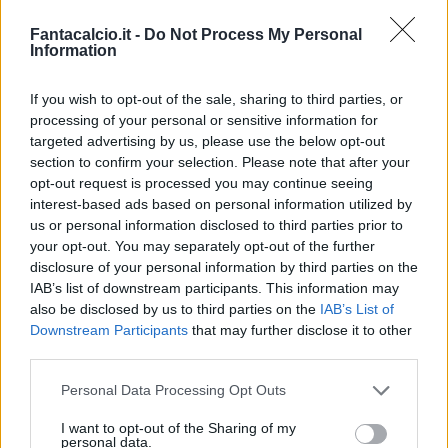
Fantacalcio.it -
Do Not Process My Personal
Information
If you wish to opt-out of the sale, sharing to third parties, or
processing of your personal or sensitive information for
targeted advertising by us, please use the below opt-out
section to confirm your selection. Please note that after your
Classic
Mantra
opt-out request is processed you may continue seeing
interest-based ads based on personal information utilized by
us or personal information disclosed to third parties prior to
Riepilogo stagione
your opt-out. You may separately opt-out of the further
disclosure of your personal information by third parties on the
IAB’s list of downstream participants. This information may
Titolare
9 - 23
%
also be disclosed by us to third parties on the
IAB’s List of
Entrato
5 - 13
%
Downstream Participants
that may further disclose it to other
third parties.
Squalificato
0 - 0
%
Infortunato
0 - 0
%
Personal Data Processing Opt Outs
Inutilizzato
24 - 63
%
I want to opt-out of the Sharing of my
personal data.