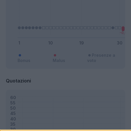
Presenze a
Bonus
Malus
voto
Quotazioni