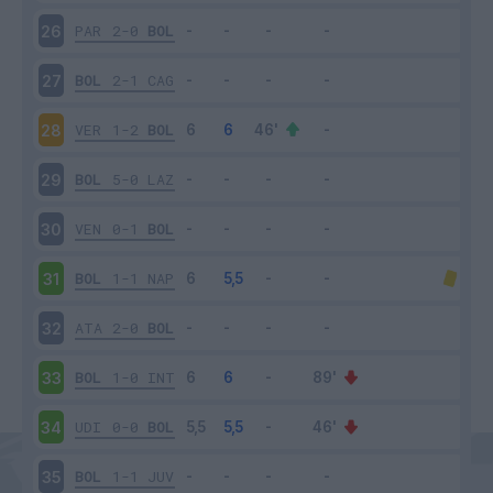
PAR
2-0
BOL
26
BOL
2-1
CAG
27
VER
1-2
BOL
28
BOL
5-0
LAZ
29
VEN
0-1
BOL
30
BOL
1-1
NAP
31
ATA
2-0
BOL
32
BOL
1-0
INT
33
UDI
0-0
BOL
34
BOL
1-1
JUV
35