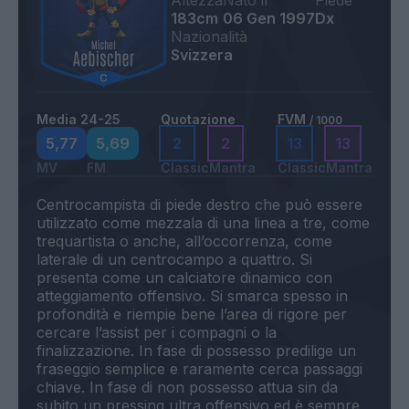
Altezza
Nato il
Piede
183cm
06 Gen 1997
Dx
Nazionalità
Svizzera
Media 24-25
Quotazione
FVM
/ 1000
5,77
5,69
2
2
13
13
MV
FM
Classic
Mantra
Classic
Mantra
Centrocampista di piede destro che può essere
utilizzato come mezzala di una linea a tre, come
trequartista o anche, all’occorrenza, come
laterale di un centrocampo a quattro. Si
presenta come un calciatore dinamico con
atteggiamento offensivo. Si smarca spesso in
profondità e riempie bene l’area di rigore per
cercare l’assist per i compagni o la
finalizzazione. In fase di possesso predilige un
fraseggio semplice e raramente cerca passaggi
chiave. In fase di non possesso attua sin da
subito un pressing ultra offensivo ed è sempre