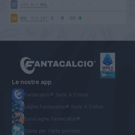
ATA
0-1
BOL
37
BOL
3-3
INT
38
Le nostre app
Fantacalcio® Serie A Enilive
Leghe Fantacalcio® Serie A Enilive
EuroLeghe Fantacalcio®
Guida per l'asta perfetta