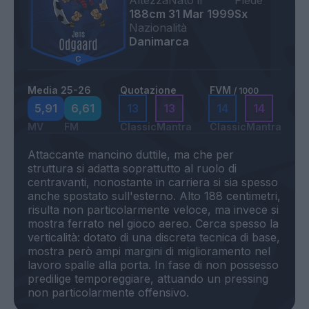
Altezza
Nato il
Piede
188cm
31 Mar 1999
Sx
Nazionalità
Danimarca
Media 25-26
Quotazione
FVM
/ 1000
5,91
6,61
13
13
14
14
MV
FM
Classic
Mantra
Classic
Mantra
Attaccante mancino duttile, ma che per
struttura si adatta soprattutto al ruolo di
centravanti, nonostante in carriera si sia spesso
anche spostato sull'esterno. Alto 188 centimetri,
risulta non particolarmente veloce, ma invece si
mostra ferrato nel gioco aereo. Cerca spesso la
verticalità: dotato di una discreta tecnica di base,
mostra però ampi margini di miglioramento nel
lavoro spalle alla porta. In fase di non possesso
predilige temporeggiare, attuando un pressing