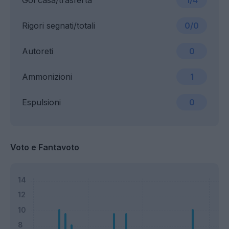
Gol casa/trasferta
1/4
Rigori segnati/totali
0/0
Autoreti
0
Ammonizioni
1
Espulsioni
0
Voto e Fantavoto