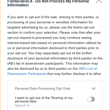
Fantacalcio.it -
Do Not Process My Personal
Information
If you wish to opt-out of the sale, sharing to third parties, or
processing of your personal or sensitive information for
Classic
Mantra
targeted advertising by us, please use the below opt-out
section to confirm your selection. Please note that after your
opt-out request is processed you may continue seeing
interest-based ads based on personal information utilized by
Riepilogo stagione
us or personal information disclosed to third parties prior to
your opt-out. You may separately opt-out of the further
Titolare
16 - 42
%
disclosure of your personal information by third parties on the
IAB’s list of downstream participants. This information may
Entrato
10 - 26
%
also be disclosed by us to third parties on the
IAB’s List of
Squalificato
0 - 0
%
Downstream Participants
that may further disclose it to other
third parties.
Infortunato
0 - 0
%
Personal Data Processing Opt Outs
Inutilizzato
12 - 31
%
I want to opt-out of the Sharing of my
personal data.
Opted In