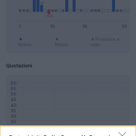
Presenze a
Bonus
Malus
voto
Quotazioni