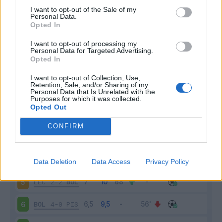
I want to opt-out of the Sale of my
Personal Data.
Opted In
Scarica riepilogo
Scarica
I want to opt-out of processing my
stagionale
Personal Data for Targeted Advertising.
Opted In
Giornata
Voto
FV
Entrato
Uscito
Bonus/Malus
I want to opt-out of Collection, Use,
Retention, Sale, and/or Sharing of my
Personal Data that Is Unrelated with the
ROM
1-0
BOL
1
Purposes for which it was collected.
Opted Out
BOL
1-0
COM
2
CONFIRM
MIL
1-0
BOL
3
BOL
2-1
GEN
4
Data Deletion
Data Access
Privacy Policy
LEC
2-2
BOL
5
BOL
4-0
PIS
6