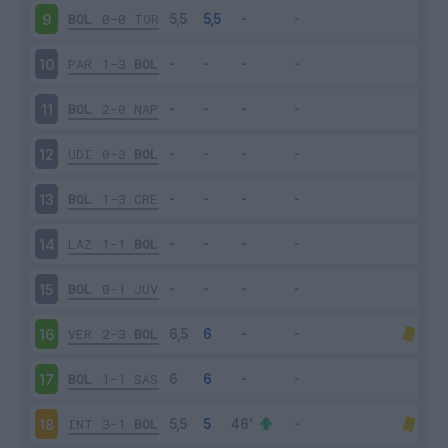
BOL
0-0
TOR
9
PAR
1-3
BOL
10
BOL
2-0
NAP
11
UDI
0-3
BOL
12
BOL
1-3
CRE
13
LAZ
1-1
BOL
14
BOL
0-1
JUV
15
VER
2-3
BOL
16
BOL
1-1
SAS
17
INT
3-1
BOL
18