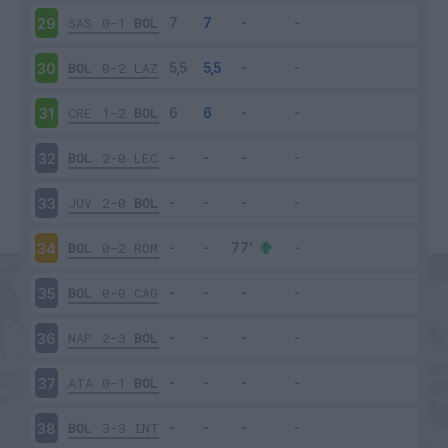
SAS
0-1
BOL
29
BOL
0-2
LAZ
30
CRE
1-2
BOL
31
BOL
2-0
LEC
32
JUV
2-0
BOL
33
BOL
0-2
ROM
34
BOL
0-0
CAG
35
NAP
2-3
BOL
36
ATA
0-1
BOL
37
BOL
3-3
INT
38