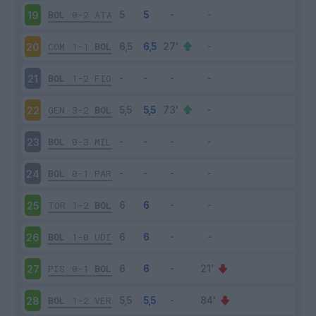
BOL
0-2
ATA
19
COM
1-1
BOL
20
BOL
1-2
FIO
21
GEN
3-2
BOL
22
BOL
0-3
MIL
23
BOL
0-1
PAR
24
TOR
1-2
BOL
25
BOL
1-0
UDI
26
PIS
0-1
BOL
27
BOL
1-2
VER
28