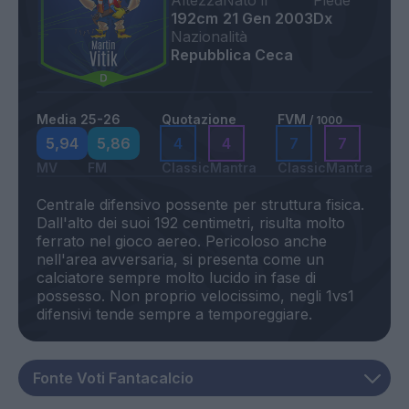
Altezza
Nato il
Piede
192cm
21 Gen 2003
Dx
Nazionalità
Repubblica Ceca
Media 25-26
Quotazione
FVM
/ 1000
5,94
5,86
4
4
7
7
MV
FM
Classic
Mantra
Classic
Mantra
Centrale difensivo possente per struttura fisica.
Dall'alto dei suoi 192 centimetri, risulta molto
ferrato nel gioco aereo. Pericoloso anche
nell'area avversaria, si presenta come un
calciatore sempre molto lucido in fase di
possesso. Non proprio velocissimo, negli 1vs1