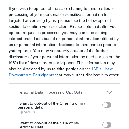
If you wish to opt-out of the sale, sharing to third parties, or
Classic
Mantra
processing of your personal or sensitive information for
targeted advertising by us, please use the below opt-out
section to confirm your selection. Please note that after your
Riepilogo stagione
opt-out request is processed you may continue seeing
interest-based ads based on personal information utilized by
Titolare
14 - 36
%
us or personal information disclosed to third parties prior to
your opt-out. You may separately opt-out of the further
Entrato
5 - 13
%
disclosure of your personal information by third parties on the
Squalificato
IAB’s list of downstream participants. This information may
0 - 0
%
also be disclosed by us to third parties on the
IAB’s List of
Infortunato
0 - 0
%
Downstream Participants
that may further disclose it to other
third parties.
Inutilizzato
19 - 50
%
Personal Data Processing Opt Outs
I want to opt-out of the Sharing of my
personal data.
Opted In
I want to opt-out of the Sale of my
Personal Data.
Scarica riepilogo