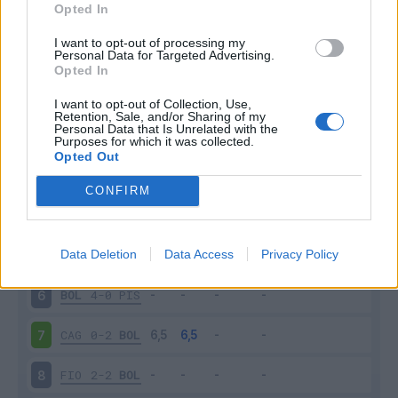
Scarica
Opted In
stagionale
I want to opt-out of processing my
Personal Data for Targeted Advertising.
Giornata
Voto
FV
Entrato
Uscito
Bonus/Malus
Opted In
ROM
1-0
BOL
1
I want to opt-out of Collection, Use,
Retention, Sale, and/or Sharing of my
Personal Data that Is Unrelated with the
BOL
1-0
COM
2
Purposes for which it was collected.
Opted Out
MIL
1-0
BOL
3
CONFIRM
BOL
2-1
GEN
4
Data Deletion
Data Access
Privacy Policy
LEC
2-2
BOL
5
BOL
4-0
PIS
6
CAG
0-2
BOL
7
FIO
2-2
BOL
8