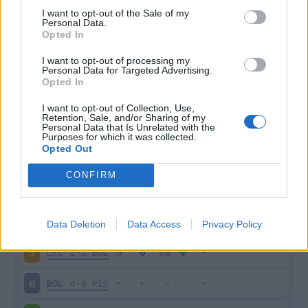
I want to opt-out of the Sale of my
Personal Data.
Opted In
Scarica riepilogo
Scarica
I want to opt-out of processing my
stagionale
Personal Data for Targeted Advertising.
Opted In
Giornata
Voto
FV
Entrato
Uscito
Bonus/Malus
I want to opt-out of Collection, Use,
Retention, Sale, and/or Sharing of my
Personal Data that Is Unrelated with the
ROM
1-0
BOL
1
Purposes for which it was collected.
Opted Out
BOL
1-0
COM
2
CONFIRM
MIL
1-0
BOL
3
BOL
2-1
GEN
4
Data Deletion
Data Access
Privacy Policy
LEC
2-2
BOL
5
BOL
4-0
PIS
6