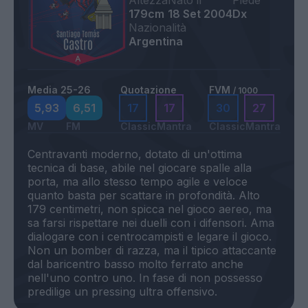
Altezza
Nato il
Piede
179cm
18 Set 2004
Dx
Nazionalità
Argentina
Media 25-26
Quotazione
FVM
/ 1000
5,93
6,51
17
17
30
27
MV
FM
Classic
Mantra
Classic
Mantra
Centravanti moderno, dotato di un'ottima
tecnica di base, abile nel giocare spalle alla
porta, ma allo stesso tempo agile e veloce
quanto basta per scattare in profondità. Alto
179 centimetri, non spicca nel gioco aereo, ma
sa farsi rispettare nei duelli con i difensori. Ama
dialogare con i centrocampisti e legare il gioco.
Non un bomber di razza, ma il tipico attaccante
dal baricentro basso molto ferrato anche
nell'uno contro uno. In fase di non possesso