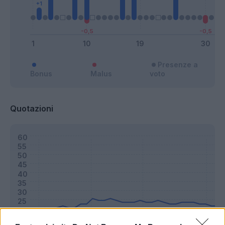
Presenze a
Bonus
Malus
voto
Quotazioni