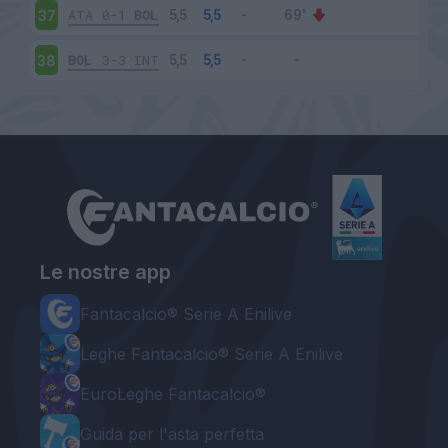
ATA
0-1
BOL
37
BOL
3-3
INT
38
Le nostre app
Fantacalcio® Serie A Enilive
Leghe Fantacalcio® Serie A Enilive
EuroLeghe Fantacalcio®
Guida per l'asta perfetta