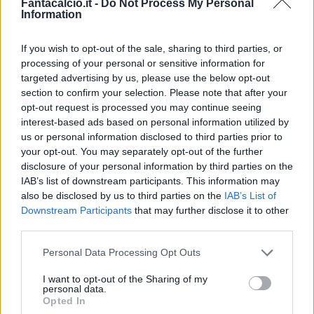
Fantacalcio.it -
Do Not Process My Personal
Information
If you wish to opt-out of the sale, sharing to third parties, or
processing of your personal or sensitive information for
Classic
Mantra
targeted advertising by us, please use the below opt-out
section to confirm your selection. Please note that after your
opt-out request is processed you may continue seeing
interest-based ads based on personal information utilized by
Riepilogo stagione
us or personal information disclosed to third parties prior to
your opt-out. You may separately opt-out of the further
Titolare
26 - 68
%
disclosure of your personal information by third parties on the
IAB’s list of downstream participants. This information may
Entrato
9 - 23
%
also be disclosed by us to third parties on the
IAB’s List of
Squalificato
0 - 0
%
Downstream Participants
that may further disclose it to other
third parties.
Infortunato
0 - 0
%
Personal Data Processing Opt Outs
Inutilizzato
3 - 7
%
I want to opt-out of the Sharing of my
personal data.
Opted In