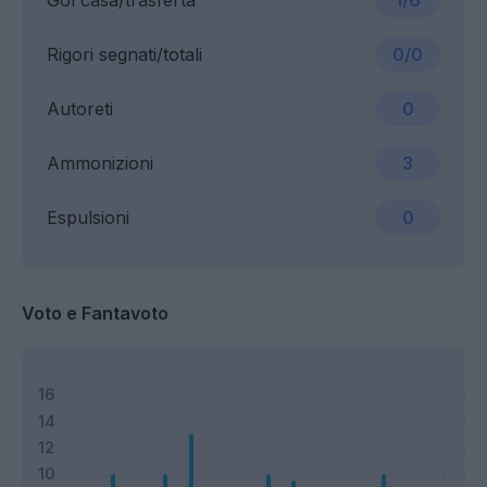
Gol casa/trasferta
1/6
Rigori segnati/totali
0/0
Autoreti
0
Ammonizioni
3
Espulsioni
0
Voto e Fantavoto