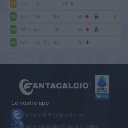
OLY
-
LIL
27
OLY
-
LOR
28
NIM
-
OLY
29
OLY
-
NIZ
30
Le nostre app
Fantacalcio® Serie A Enilive
Leghe Fantacalcio® Serie A Enilive