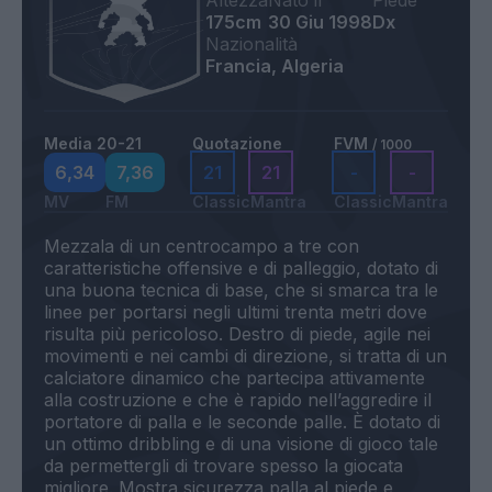
Altezza
Nato il
Piede
175cm
30 Giu 1998
Dx
Nazionalità
Francia, Algeria
Media 20-21
Quotazione
FVM
/ 1000
6,34
7,36
21
21
-
-
MV
FM
Classic
Mantra
Classic
Mantra
Mezzala di un centrocampo a tre con
caratteristiche offensive e di palleggio, dotato di
una buona tecnica di base, che si smarca tra le
linee per portarsi negli ultimi trenta metri dove
risulta più pericoloso. Destro di piede, agile nei
movimenti e nei cambi di direzione, si tratta di un
calciatore dinamico che partecipa attivamente
alla costruzione e che è rapido nell’aggredire il
portatore di palla e le seconde palle. È dotato di
un ottimo dribbling e di una visione di gioco tale
da permettergli di trovare spesso la giocata
migliore. Mostra sicurezza palla al piede e