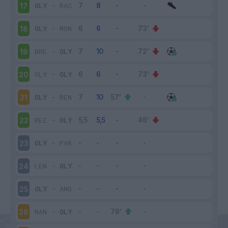
OLY
-
RAC
17
OLY
-
MON
18
BRE
-
OLY
19
OLY
-
OLY
20
OLY
-
REN
21
REI
-
OLY
22
OLY
-
PAR
23
LEN
-
OLY
24
OLY
-
ANG
25
NAN
-
OLY
26