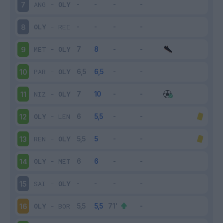
ANG
-
OLY
7
OLY
-
REI
8
MET
-
OLY
9
PAR
-
OLY
10
NIZ
-
OLY
11
OLY
-
LEN
12
REN
-
OLY
13
OLY
-
MET
14
SAI
-
OLY
15
OLY
-
BOR
16