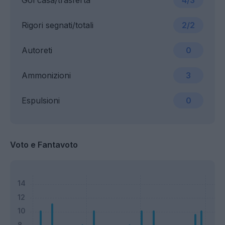
Gol casa/trasferta
4/3
Rigori segnati/totali
2/2
Autoreti
0
Ammonizioni
3
Espulsioni
0
Voto e Fantavoto