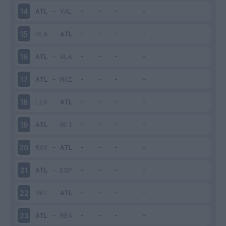
ATL
-
VAL
14
REA
-
ATL
15
ATL
-
ALA
16
ATL
-
MAI
17
LEV
-
ATL
18
ATL
-
BET
19
RAY
-
ATL
20
ATL
-
ESP
21
OVI
-
ATL
22
ATL
-
REA
23