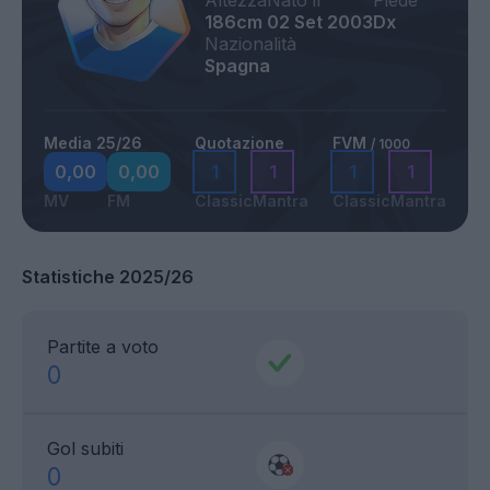
Altezza
Nato il
Piede
186cm
02 Set 2003
Dx
Nazionalità
Spagna
Media 25/26
Quotazione
FVM
/ 1000
0,00
0,00
1
1
1
1
MV
FM
Classic
Mantra
Classic
Mantra
Statistiche 2025/26
Partite a voto
0
Gol subiti
0