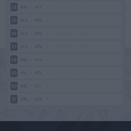
ATL
-
GET
24
REA
-
ATL
25
SIV
-
ATL
26
ELC
-
ATL
27
ATL
-
ATH
28
VAL
-
ATL
29
ATL
-
CEL
30
ATL
-
GIR
31