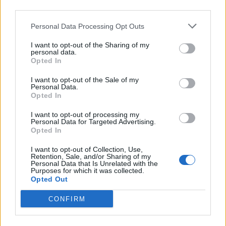
third parties.
Infortunato
0 - 0
%
Personal Data Processing Opt Outs
Inutilizzato
31 - 100
%
I want to opt-out of the Sharing of my
personal data.
Opted In
I want to opt-out of the Sale of my
Personal Data.
Opted In
Scarica riepilogo
I want to opt-out of processing my
Scarica
Personal Data for Targeted Advertising.
stagionale
Opted In
I want to opt-out of Collection, Use,
Giornata
Voto
FV
Entrato
Uscito
Bonus/Malus
Retention, Sale, and/or Sharing of my
Personal Data that Is Unrelated with the
ATL
-
ELC
1
Purposes for which it was collected.
Opted Out
ALA
-
ATL
2
CONFIRM
ATL
-
VIL
3