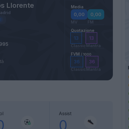
s Llorente
Media
Madrid
0,00
0,00
MV
FM
Quotazione
13
13
1995
Classic
Mantra
FVM
/ 1000
tà
36
36
Classic
Mantra
ol
Assist
0
0