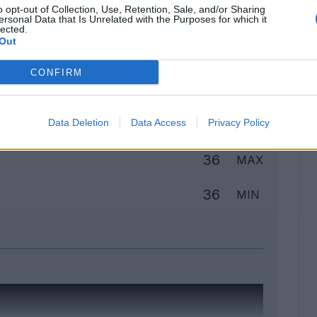
o opt-out of Collection, Use, Retention, Sale, and/or Sharing
ersonal Data that Is Unrelated with the Purposes for which it
lected.
Out
Classic
Mantra
CONFIRM
to
Data Deletion
Data Access
Privacy Policy
36
MAX
36
MIN