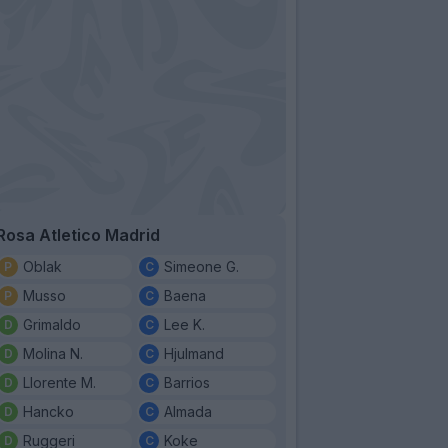
Rosa Atletico Madrid
Oblak
Simeone G.
Musso
Baena
Grimaldo
Lee K.
Molina N.
Hjulmand
Llorente M.
Barrios
Hancko
Almada
Ruggeri
Koke