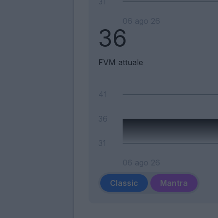
31
06 ago 26
36
FVM attuale
41
36
31
06 ago 26
Classic
Mantra