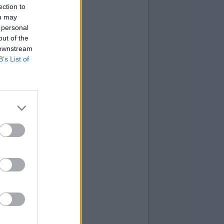
ection to
ou may
 personal
out of the
 downstream
B’s List of