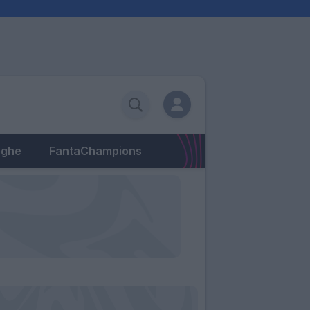
eghe
FantaChampions