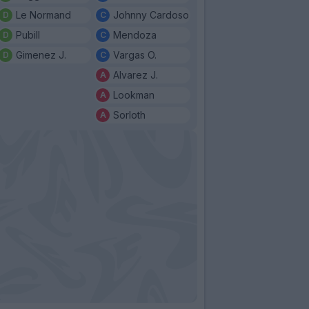
Le Normand
Johnny Cardoso
Pubill
Mendoza
Gimenez J.
Vargas O.
Alvarez J.
Lookman
Sorloth