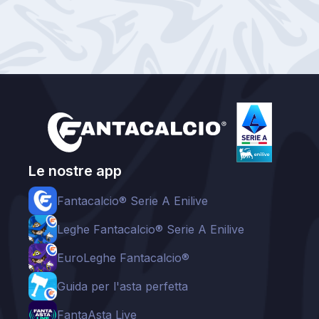
Le nostre app
Fantacalcio® Serie A Enilive
Leghe Fantacalcio® Serie A Enilive
EuroLeghe Fantacalcio®
Guida per l'asta perfetta
FantaAsta Live