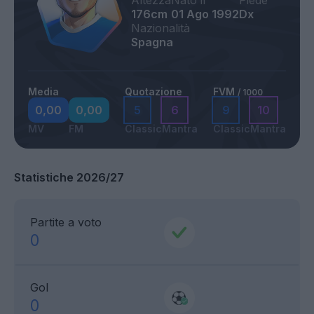
Altezza
Nato il
Piede
176cm
01 Ago 1992
Dx
Nazionalità
Spagna
Media
Quotazione
FVM
/ 1000
0,00
0,00
5
6
9
10
MV
FM
Classic
Mantra
Classic
Mantra
Statistiche 2026/27
Partite a voto
0
Gol
0