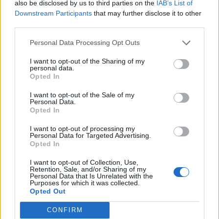
also be disclosed by us to third parties on the
IAB’s List of
Downstream Participants
that may further disclose it to other
third parties.
Personal Data Processing Opt Outs
I want to opt-out of the Sharing of my
personal data.
Opted In
I want to opt-out of the Sale of my
Personal Data.
Opted In
Classic
Mantra
I want to opt-out of processing my
Personal Data for Targeted Advertising.
Opted In
Andamento FantaValore di Mercato
I want to opt-out of Collection, Use,
Retention, Sale, and/or Sharing of my
Personal Data that Is Unrelated with the
Purposes for which it was collected.
10
10
MAX
Opted Out
10
MIN
FVM attuale
CONFIRM