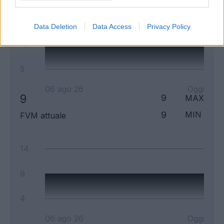
15
Data Deletion
Data Access
Privacy Policy
10
5
06 ago 26
Oggi
9
9
MAX
9
MIN
FVM attuale
14
9
4
06 ago 26
Oggi