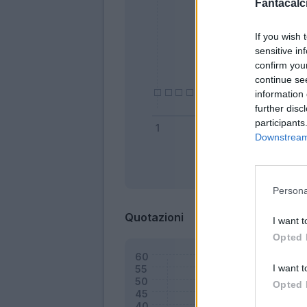
Fantacalci
If you wish 
sensitive in
confirm you
continue se
information 
further disc
participants
Downstream 
Bonus
Persona
Quotazioni
I want t
Opted 
I want t
Opted 