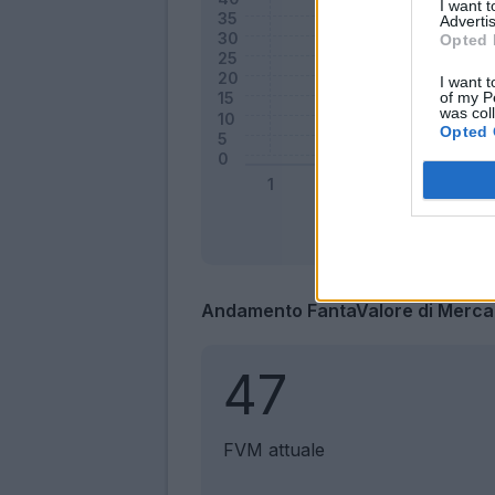
I want 
Advertis
Opted 
I want t
of my P
was col
Opted 
Andamento FantaValore di Merca
47
FVM attuale