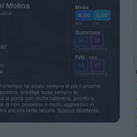
l Molina
Media
Madrid
0,00
0,00
MV
FM
Quotazione
14
13
997
Classic
Mantra
FVM
/ 1000
tà
52
47
a
Classic
Mantra
n il tempo ha alzato sempre di più il proprio
ositivo, predilige quasi sempre lo
a la porta con molta cattiveria, pronto a
ase di non possesso è molto aggressivo in