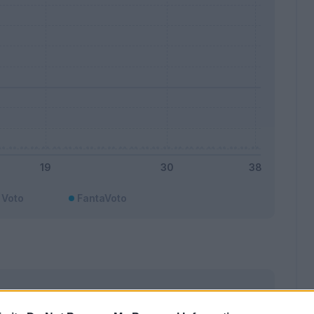
Voto
FantaVoto