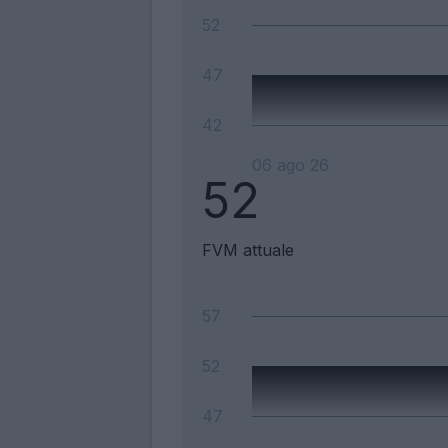
52
47
42
06 ago 26
52
FVM attuale
57
52
47