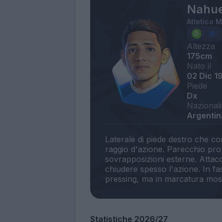
Nahue
Atletico 
Altezza
175cm
Nato il
02 Dic 1
Piede
Dx
Nazionali
Argentin
Laterale di piede destro che co
raggio d'azione. Parecchio prop
sovrapposizioni esterne. Attacc
chiudere spesso l'azione. In f
Statistiche 2026/27