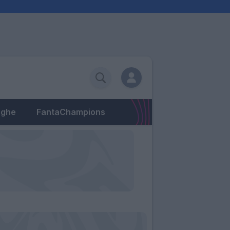
eghe
FantaChampions