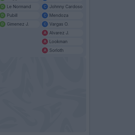
Le Normand
Johnny Cardoso
Pubill
Mendoza
Gimenez J.
Vargas O.
Alvarez J.
Lookman
Sorloth