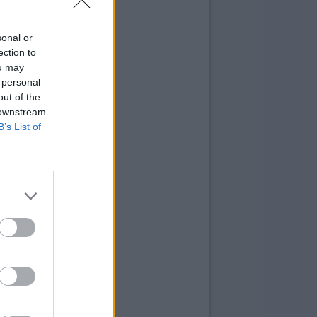
sonal or
ection to
ou may
 personal
out of the
 downstream
B’s List of