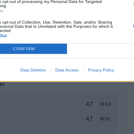
to opt-out of processing my Personal Data for Targeted
ing.
In
o opt-out of Collection, Use, Retention, Sale, and/or Sharing
ersonal Data that Is Unrelated with the Purposes for which it
lected.
Out
CONFIRM
Classic
Mantra
Data Deletion
Data Access
Privacy Policy
to
47
MAX
47
MIN