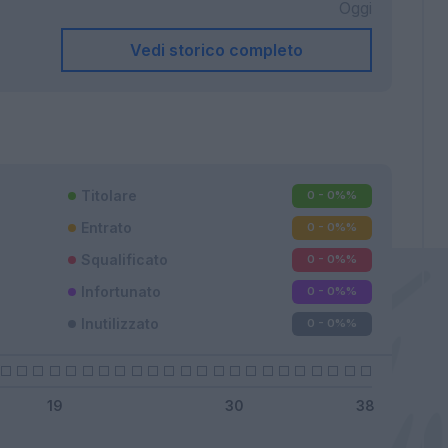
Oggi
Vedi storico completo
Titolare
0 - 0%
%
Entrato
0 - 0%
%
Squalificato
0 - 0%
%
Infortunato
0 - 0%
%
Inutilizzato
0 - 0%
%