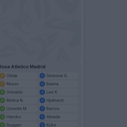
Rosa Atletico Madrid
Oblak
Simeone G.
Musso
Baena
Grimaldo
Lee K.
Molina N.
Hjulmand
Llorente M.
Barrios
Hancko
Almada
Ruggeri
Koke