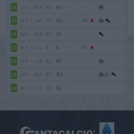
LEN
-
OLY
24
OLY
-
ANG
25
NAN
-
OLY
26
OLY
-
LIL
27
OLY
-
LOR
28
NIM
-
OLY
29
OLY
-
NIZ
30