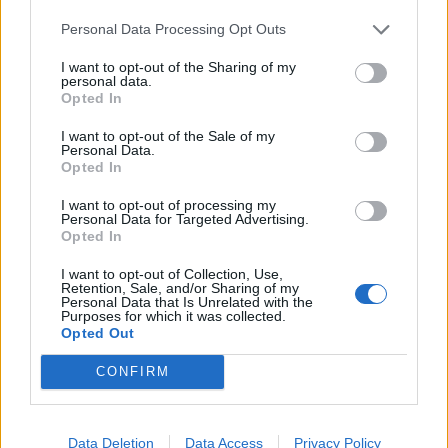
Infortunato
0 - 0
%
Personal Data Processing Opt Outs
Inutilizzato
4 - 13
%
I want to opt-out of the Sharing of my
personal data.
Opted In
I want to opt-out of the Sale of my
Personal Data.
Opted In
I want to opt-out of processing my
Personal Data for Targeted Advertising.
Scarica riepilogo
Scarica
Opted In
stagionale
I want to opt-out of Collection, Use,
Retention, Sale, and/or Sharing of my
Giornata
Voto
FV
Entrato
Uscito
Bonus/Malus
Personal Data that Is Unrelated with the
Purposes for which it was collected.
CRO
-
MIL
Opted Out
1
CONFIRM
OLY
-
OLY
2
RAC
-
OLY
3
Data Deletion
Data Access
Privacy Policy