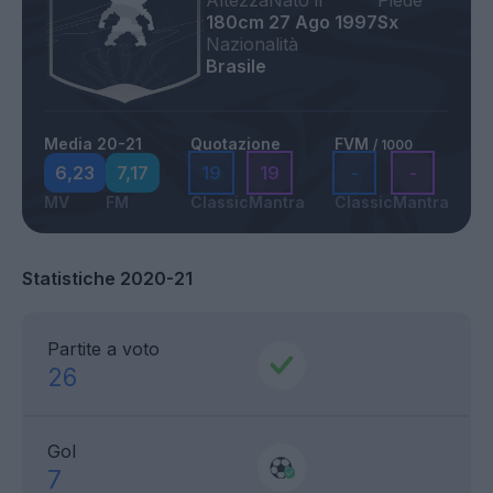
Altezza
Nato il
Piede
180cm
27 Ago 1997
Sx
Nazionalità
Brasile
Media 20-21
Quotazione
FVM
/ 1000
6,23
7,17
19
19
-
-
MV
FM
Classic
Mantra
Classic
Mantra
Statistiche 2020-21
Partite a voto
26
Gol
7