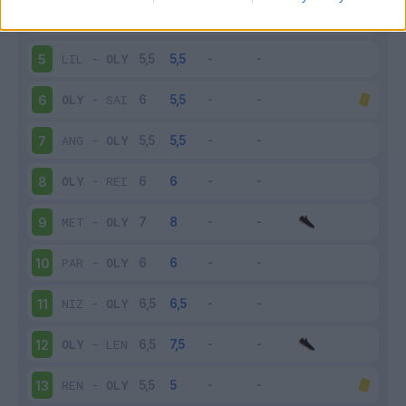
OLY
-
MON
4
LIL
-
OLY
5
OLY
-
SAI
6
ANG
-
OLY
7
OLY
-
REI
8
MET
-
OLY
9
PAR
-
OLY
10
NIZ
-
OLY
11
OLY
-
LEN
12
REN
-
OLY
13