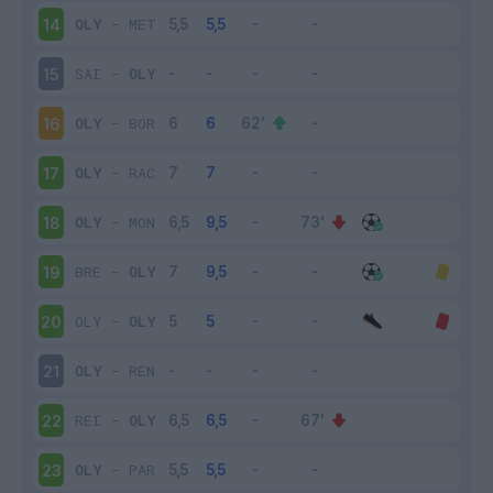
OLY
-
MET
14
SAI
-
OLY
15
OLY
-
BOR
16
OLY
-
RAC
17
OLY
-
MON
18
BRE
-
OLY
19
OLY
-
OLY
20
OLY
-
REN
21
REI
-
OLY
22
OLY
-
PAR
23