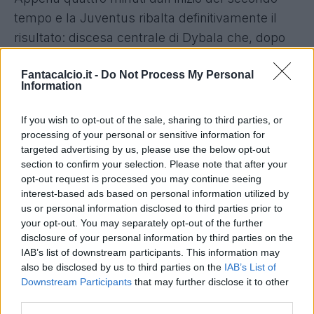
tempo e la Juventus ribalta definitivamente il
risultato: discesa centrale di Dybala che, dopo
un rimpallo, riesce a servire Cristiano Ronaldo,
Fantacalcio.it -
Do Not Process My Personal
conclusione del numero 7 su cui Ospina riesce
Information
ad intervenire, ma sulla sua ribattuta si avventa
ancora Mandžuki?
che insacca a porta vuota.
If you wish to opt-out of the sale, sharing to third parties, or
Dopo il vantaggio i bianconeri appaiono in
processing of your personal or sensitive information for
targeted advertising by us, please use the below opt-out
assoluto controllo del match ed è solamente
section to confirm your selection. Please note that after your
questione di tempo prima che arrivi la rete del 3-
opt-out request is processed you may continue seeing
1. Gol che si materializza al 76', con il Napoli
interest-based ads based on personal information utilized by
us or personal information disclosed to third parties prior to
anche in inferiorità numerica, sugli sviluppi di un
your opt-out. You may separately opt-out of the further
calcio d'angolo quando
Bonucci
, dopo una
disclosure of your personal information by third parties on the
spizzata del solito Cristiano Ronaldo, devia in
IAB’s list of downstream participants. This information may
also be disclosed by us to third parties on the
IAB’s List of
scivolata a pochi centimetri dalla porta. Con un
Downstream Participants
that may further disclose it to other
vantaggio così ampio Allegri predica la solita
third parties.
"halma" ed i bianconeri si limitano dunque a