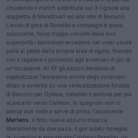
chiudendo il match addirittura sul 3-1 grazie alla
doppietta di Mandžuki? ed alla rete di Bonucci.
L'avvio di gara di Ronaldo e compagni è quasi
scioccante, forse troppo convinti della loro
superiorità i bianconeri eccedono nel voler uscire
palla al piede dalla propria area di rigore, finendo
con il regalare il possesso agli avversari in più di
un'occasione. Al 10' gli azzurri decidono di
capitalizzare l'ennesimo errore degli avversari:
Allan si avventa su una verticalizzazione forzata
di Bonucci per Dybala, rubando il pallone per poi
scaricarlo verso Callejon, lo spagnolo non ci
pensa due volte e serve di prima l'accorrente
Mertens
. Il finto nueve azzurro insacca
liberamente da due passi. Il gol subito risveglia
la Juventus e soprattutto Cristiano Ronaldo, un