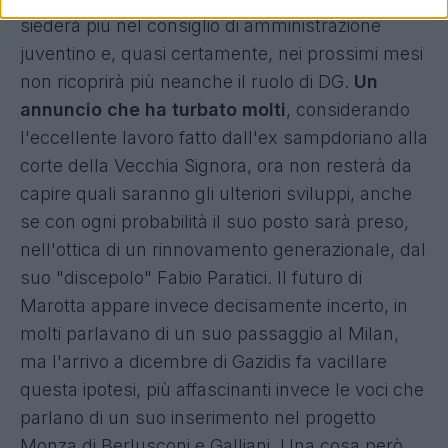
siederà più nel consiglio di amministrazione
juventino e, quasi certamente, nei prossimi mesi
non ricoprirà più neanche il ruolo di DG.
Un
annuncio che ha turbato molti
, considerando
l'eccellente lavoro fatto dall'ex sampdoriano alla
corte della Vecchia Signora, ora non resterà da
capire quali saranno gli ulteriori sviluppi, anche
se con ogni probabilità il suo posto sarà preso,
nell'ottica di un rinnovamento generazionale, dal
suo "discepolo" Fabio Paratici. Il futuro di
Marotta appare invece decisamente incerto, in
molti parlavano di un suo passaggio al Milan,
ma l'arrivo a dicembre di Gazidis fa vacillare
questa ipotesi, più affascinanti invece le voci che
parlano di un suo inserimento nel progetto
Monza di Berlusconi e Galliani. Una cosa però