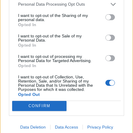
Personal Data Processing Opt Outs
difendere ordinatamente il vantaggio, lasciando
agli uomini di Ancelotti uno sterile possesso.
I want to opt-out of the Sharing of my
personal data.
La prestazione sul campo della Juventus è
Opted In
stata, ad eccezione dei primi dieci minuti,
I want to opt-out of the Sale of my
Personal Data.
decisamente solida
. Per lunghi tratti del match
Opted In
i bianconeri hanno dato la sensazione di poter
I want to opt-out of processing my
disporre del proprio avversario a proprio
Personal Data for Targeted Advertising.
piacimento, fattore che fa piuttosto scalpore
Opted In
considerando che, solo pochi mesi fa, il Napoli
I want to opt-out of Collection, Use,
Retention, Sale, and/or Sharing of my
ha conteso alla Juventus la vittoria dello
Personal Data that Is Unrelated with the
Purposes for which it was collected.
Scudetto.
Opted Out
Al termine del match è arrivata però la doccia
CONFIRM
fredda
: davanti alle telecamere il dirigente
bianconero
Marotta ha praticamente
annunciato il suo addio alla causa juventina
.
Data Deletion
Data Access
Privacy Policy
Dal prossimo ottobre il dirigente varesino non