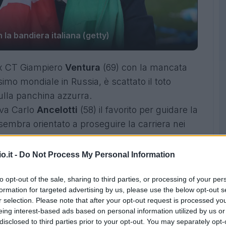
 la bandiera italiana (getty)
ex CT Giampiero
Ventura
(69) con la mancata
imo mondiale in Russia, è scattato il toto
ulla panchina azzurra.
va Carlo
Ancelotti
(58) il favorito per guidare la
 sembra orientato a proseguire la carriera nei
rienze vissute nel Real Madrid e nel Bayern
o.it -
Do Not Process My Personal Information
re l'eredità di Ventura non mancano, e tra
to opt-out of the sale, sharing to third parties, or processing of your per
53), che attualmente è il tecnico dello
Zenit
formation for targeted advertising by us, please use the below opt-out s
 russo.
r selection. Please note that after your opt-out request is processed y
 suo, con tanto di
4 validi motivi
che andremo
eing interest-based ads based on personal information utilized by us or
disclosed to third parties prior to your opt-out. You may separately opt-
o approfondimento incentrato sul tecnico di