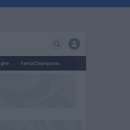
eghe
FantaChampions