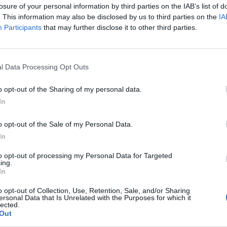
losure of your personal information by third parties on the IAB’s list of
. This information may also be disclosed by us to third parties on the
IA
Participants
that may further disclose it to other third parties.
ni appena compiuti, è nel pieno della
 allenatore, cominciato nella stagione
entina
.
l Data Processing Opt Outs
i, resta impresso nella storia del calcio italiano
o opt-out of the Sharing of my personal data.
e
alla guida di Fiorentina, Lazio ed Inter (2
In
to che condivide con il tecnico svedese Sven
o opt-out of the Sale of my Personal Data.
In
nere Mancini l'uomo adatto per la panchina
to opt-out of processing my Personal Data for Targeted
ing.
a in campo internazionale
accumulata negli
In
o opt-out of Collection, Use, Retention, Sale, and/or Sharing
sente, ma prima di questa ennesima avventura,
ersonal Data that Is Unrelated with the Purposes for which it
lected.
nchester City
in Premier League (con vittoria
Out
econdo posto in Turchia con il
Galatasaray
, che