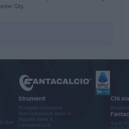
ester City.
Strumenti
Chi si
Probabili formazioni
Redazio
Voti Fantacalcio Serie A
Fantaca
Rigoristi Serie A
Enilive
Via G. P
FantaAsta Live