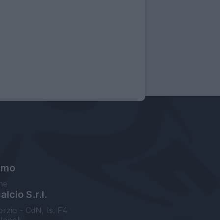
amo
ne
lcio S.r.l.
orzio - CdN, Is. F4