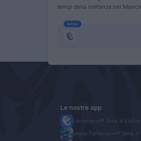
tempi della militanza nel Manch
Autore
Le nostre app
Fantacalcio® Serie A Enilive
Leghe Fantacalcio® Serie A 