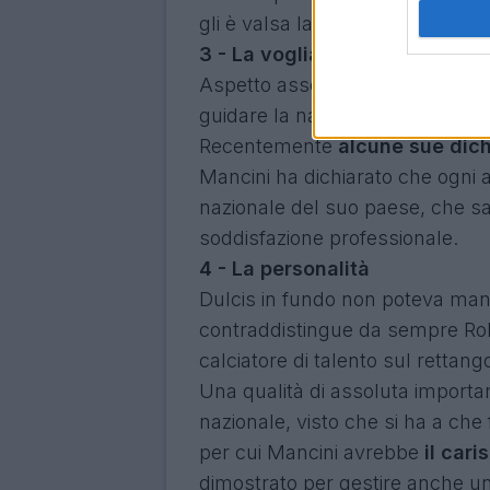
gli è valsa la qualificazione di
3 - La voglia di allenare l'Itali
Aspetto assolutamente da non t
guidare la nazionale azzurra, u
Recentemente
alcune
sue dich
Mancini ha dichiarato che ogni a
nazionale del suo paese, che 
soddisfazione professionale.
4 - La personalità
Dulcis in fundo non poteva ma
contraddistingue da sempre R
calciatore di talento sul rettang
Una qualità di assoluta importan
nazionale, visto che si ha a ch
per cui Mancini avrebbe
il car
dimostrato per gestire anche un