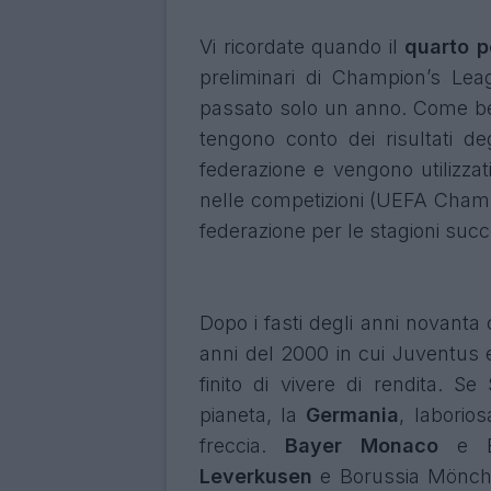
Vi ricordate quando il
quarto p
preliminari di Champion’s Lea
passato solo un anno. Come be
tengono conto dei risultati deg
federazione e vengono utilizzat
nelle competizioni (UEFA Cham
federazione per le stagioni succ
Dopo i fasti degli anni novanta c
anni del 2000 in cui Juventus
finito di vivere di rendita. S
pianeta, la
Germania
, laborio
freccia.
Bayer Monaco
e Bo
Leverkusen
e Borussia Mönche