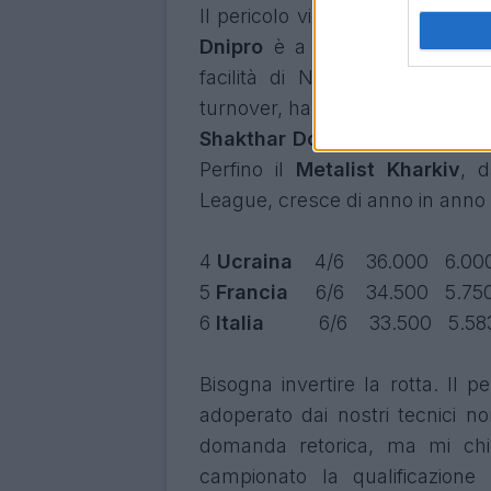
Il pericolo viene dall’
EST
. Il Na
Dnipro
è a punteggio pieno 
facilità di Napoli, Psv e Aik
turnover, ha rischiato di perdere
Shakthar Donetsk
di Mircea Lu
Perfino il
Metalist Kharkiv
, 
League, cresce di anno in anno 
4
Ucraina
4/6
36.000
6.00
5
Francia
6/6
34.500
5.75
6
Italia
6/6
33.500
5.58
Bisogna invertire la rotta. Il pe
adoperato dai nostri tecnici no
domanda retorica, ma mi chi
campionato la qualificazion