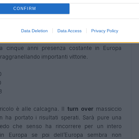
poli delle riserve di Mazzarri ne sa qualcosa. Il
CONFIRM
dopo essersi sbarazzato con una spaventosa
 Solna. Anche la Juventus, rimaneggiata dal
 l’inviolabilità dello Juventus Stadium contro lo
Data Deletion
Data Access
Privacy Policy
cescu, vecchia conoscenza del calcio italiano.
da cinque anni presenza costante in Europa
raggranellando importanti vittorie.
0
0
3
ricolo è alle calcagna. Il
turn over
massiccio
n ha portato i risultati sperati. Sarà pure una
edo che senso ha rincorrere per un intero
e in Europa se poi dell’Europa sembra non