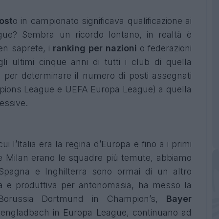
ost
o in campionato significava qualificazione ai
gue? Sembra un ricordo lontano, in realtà è
n saprete, i
ranking per nazioni
o federazioni
li ultimi cinque anni di tutti i club di quella
i per determinare il numero di posti assegnati
pions League e UEFA Europa League) a quella
essive.
ui l’Italia era la regina d’Europa e fino a i primi
 e Milan erano le squadre più temute, abbiamo
e Spagna e Inghilterra sono ormai di un altro
sa e produttiva per antonomasia, ha messo la
russia Dortmund in Champion’s,
Bayer
ngladbach in Europa League, continuano ad