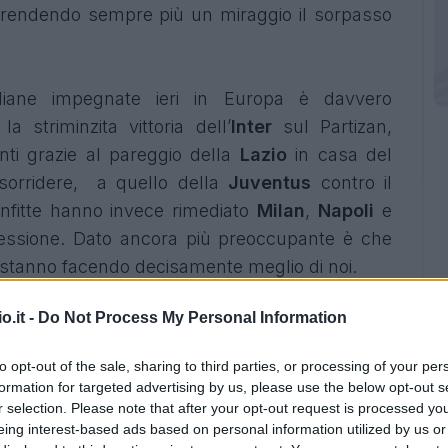
, rendendo sempre più un miraggio il sorpasso
taliane impegnate ieri in Europa è davvero
 striminzita vittoria dell’
Inter
sul Partizan,
ti grazie al pareggio della
Lazio
in casa del
sorridere, a quello della
Juventus
contro il
onfitte hanno invece rimediato
Milan
,
Napoli
e
cessione. Dato ancora più preoccupante è che
 stanno facendo decisamente meglio di noi.
o.it -
Do Not Process My Personal Information
to opt-out of the sale, sharing to third parties, or processing of your per
formation for targeted advertising by us, please use the below opt-out s
r selection. Please note that after your opt-out request is processed y
eing interest-based ads based on personal information utilized by us or