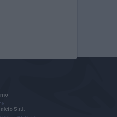
amo
ne
lcio S.r.l.