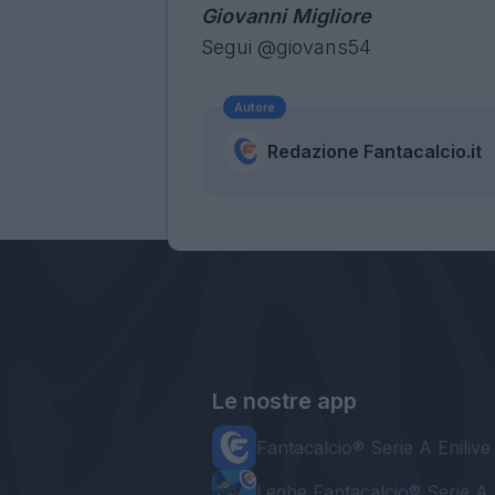
Giovanni Migliore
Segui @giovans54
Autore
Redazione Fantacalcio.it
Le nostre app
Fantacalcio® Serie A Enilive
Leghe Fantacalcio® Serie A 