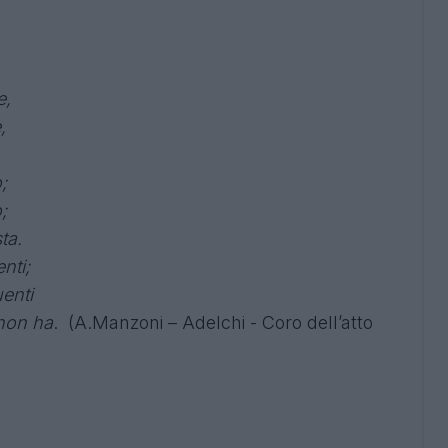
e,
,
;
;
ta.
nti;
enti
non ha
. (A.Manzoni – Adelchi - Coro dell’atto