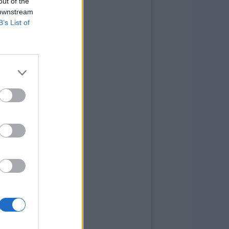
out of the
 downstream
B’s List of