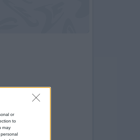
sonal or
ection to
ou may
 personal