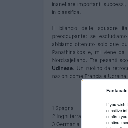
inanellare importanti successi
in classifica.
Il bilancio delle squadre i
preoccupante: se escludiamo la
abbiamo ottenuto solo due pun
Panathinaikos e, mi viene da 
Nordsajelland. Tre pesanti sc
Udinese
. Un ruolino da retro
nazioni come Francia e Ucraina
Fantacalci
If you wish 
1
Spagna
7/7
77.882
sensitive in
2
Inghilterra
7/7
73.249
confirm you
continue se
3
Germania
7/7
68.471