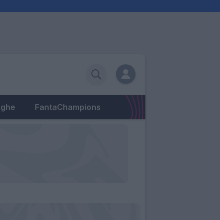
eghe
FantaChampions