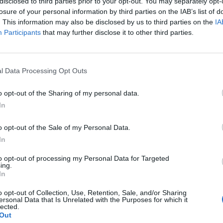
disclosed to third parties prior to your opt-out. You may separately opt-
losure of your personal information by third parties on the IAB’s list of
. This information may also be disclosed by us to third parties on the
IA
Participants
that may further disclose it to other third parties.
l Data Processing Opt Outs
o opt-out of the Sharing of my personal data.
In
o opt-out of the Sale of my Personal Data.
da un
Paris Saint Germain
destinato per natura
In
a bacheca, incedono con passo tambureggiante.
to opt-out of processing my Personal Data for Targeted
n attrezzate per essere protagoniste in Europa
ing.
nificato della parola turnover schierando,
In
he sia, i migliori undici in ogni partita.
o opt-out of Collection, Use, Retention, Sale, and/or Sharing
ersonal Data that Is Unrelated with the Purposes for which it
lected.
Out