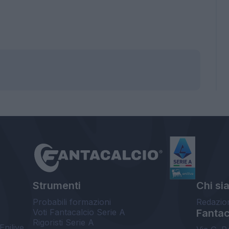
Strumenti
Chi si
Probabili formazioni
Redazio
Voti Fantacalcio Serie A
Fantaca
Rigoristi Serie A
Enilive