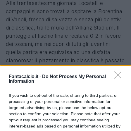
Alla trentasettesima giornata Locatelli e
compagni si sono trovati a ospitare la Fiorentina
di Vanoli, fresca di salvezza e senza più obiettivi
di classifica, tra le mura dell'Allianz Stadium. Il
punteggio al fischio finale recitava 0-2 in favore
dei toscani, ma nei cuori di tutti gli juventini
quella partita era equivalsa ad una disfatta
clamorosa: il piazzamento in classifica è passato
dal terzo al sesto posto con Milan, Roma e
Como brave ad approfittare dell'inaspettata
Fantacalcio.it -
Do Not Process My Personal
Information
sconfitta bianconera. Le conseguenze di questo
risultato e di questo scivolone in graduatoria
If you wish to opt-out of the sale, sharing to third parties, or
sono notizie di questi giorni: in casa Juventus
processing of your personal or sensitive information for
targeted advertising by us, please use the below opt-out
nessuno è più al sicuro, dai dirigenti, Comolli
section to confirm your selection. Please note that after your
compreso, fino a tutti i giocatori della rosa. La
opt-out request is processed you may continue seeing
situazione in casa della Vecchia Signora sembra
interest-based ads based on personal information utilized by