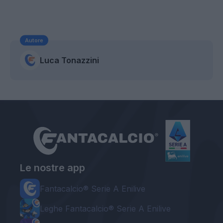
Autore
Luca Tonazzini
Le nostre app
Fantacalcio® Serie A Enilive
Leghe Fantacalcio® Serie A Enilive