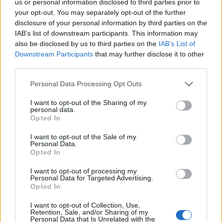
us or personal information disclosed to third parties prior to
sul punto di esplodere, come una polveriera in
your opt-out. You may separately opt-out of the further
cui è già stata innescata la prima miccia.
disclosure of your personal information by third parties on the
IAB’s list of downstream participants. This information may
Il dovere, l'obbligo morale, ora è quello di
also be disclosed by us to third parties on the
IAB’s List of
Downstream Participants
that may further disclose it to other
chiudere la stagione nel migliore dei modi,
third parties.
portando a casa una vittoria che in caso di
miracolo sportivo potrebbe riportare
Personal Data Processing Opt Outs
clamorosamente i bianconeri in Champions, ma
I want to opt-out of the Sharing of my
personal data.
ad essere realisti è meglio che tutti i tifosi
Opted In
juventini si preparino a riassaporare i
I want to opt-out of the Sale of my
palcoscenici meno nobili dell'Europa League.
Personal Data.
Opted In
Inoltre in vista della partita di stasera Spalletti
I want to opt-out of processing my
dovrà rinunciare anche al suo giocatore più
Personal Data for Targeted Advertising.
Opted In
talentuoso, quel Kenan Yildiz a cui fin troppe
volte ci si è aggrappati nell'arco dell'ennesima
I want to opt-out of Collection, Use,
Retention, Sale, and/or Sharing of my
stagione vissuta al di sotto delle aspettative. Il
Personal Data that Is Unrelated with the