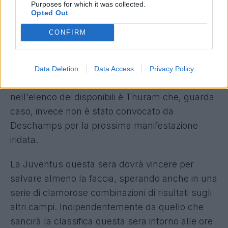
Purposes for which it was collected.
turco non ha smaltito completamente il
Opted Out
problema al ginocchio e per quanto la situazione
CONFIRM
sia disperata non è il caso di correre alcun
rischio, anche in vista del Mondiale a cui il
numero 10 juventino parteciperà a differenza di
Data Deletion
Data Access
Privacy Policy
tanti altri compagni. Chi invece è tornato
nell'elenco dei disponibili è Thuram che, guarda
caso, invece non è stato convocato da
Deschamps per la prossima manifestazione
iridata.
La Juventus questa sera dovrà vincere per
salvare almeno la faccia, sperando anche in una
serie di clamorose combinazioni di risultati sugli
altri campi. Indipendentemente da quello che
sancirà la classifica questa sera intorno alle ore