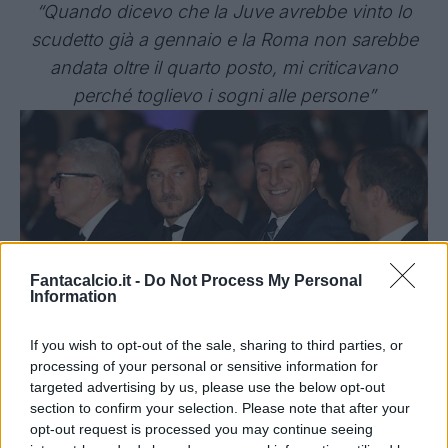
“Quando dicevo che la Juve avrebbe vinto lo
scudetto già a gennaio e la Roma non sarebbe
andata oltre il quarto posto, mi criticavano
perché toglievo i sogni alle persone”
Fantacalcio.it -
Do Not Process My Personal
Information
If you wish to opt-out of the sale, sharing to third parties, or
processing of your personal or sensitive information for
targeted advertising by us, please use the below opt-out
Getty images, Fantagazzetta
section to confirm your selection. Please note that after your
+
opt-out request is processed you may continue seeing
Una confessione che fa il paio con quella di