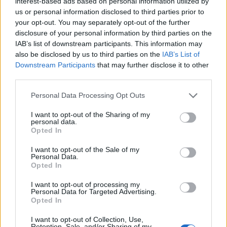
interest-based ads based on personal information utilized by
Mauro Baldissoni
nel giorno successivo:
“La
us or personal information disclosed to third parties prior to
competizione con la Juventus resta quasi
your opt-out. You may separately opt-out of the further
disclosure of your personal information by third parties on the
impossibile, perché è una società che ha quasi il
IAB’s list of downstream participants. This information may
doppio del nostro fatturato”
. Sia pur essa
also be disclosed by us to third parties on the
IAB’s List of
accompagnata dall’ammonimento secondo cui
Downstream Participants
that may further disclose it to other
third parties.
Pallotta è arrivato a Roma con l’intenzione di
vincere qualcosa di importante. A Totti, forse,
Personal Data Processing Opt Outs
l’inchino a questo strano percorso intrapreso dal
I want to opt-out of the Sharing of my
calcio italiano non va giù. L’ossequio arrendevole
personal data.
Opted In
e incondizionato a una forza lo infastidisce.
Come infastidirebbe chiunque abituato a darsi
I want to opt-out of the Sale of my
Personal Data.
con ardore ai massimi livelli in un calcio che è
Opted In
stato sempre caratterizzato da nobiltà e
I want to opt-out of processing my
aristocrazie, tramutatesi in potenti borghesie con
Personal Data for Targeted Advertising.
Opted In
l’avvento delle televisioni.
I want to opt-out of Collection, Use,
La reazione dell’ex numero dieci giallorosso,
Retention, Sale, and/or Sharing of my