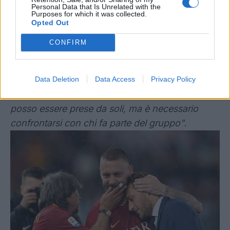
Personal Data that Is Unrelated with the
evidentemente maturata alla luce (e al buio) di
Purposes for which it was collected.
un lungo periodo, trova sfogo anche nelle parole
Opted Out
del numero due della Roma:
“Un conto è essere
CONFIRM
una bandiera, un altro è diventare qualcos’altro.
Ci vuole tempo e certi ruoli non possono essere
esercitati dall’oggi al domani. In una società di
Data Deletion
Data Access
Privacy Policy
calcio, come in ogni azienda, le decisioni non
posso essere prese da soli, ma è necessario
confrontarsi con chi fa parte del gruppo”
.