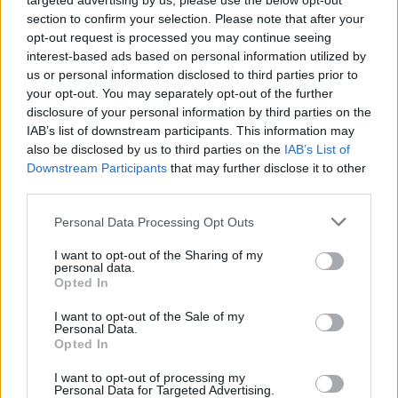
targeted advertising by us, please use the below opt-out
come modo di stare in campo ed approcciare la
section to confirm your selection. Please note that after your
opt-out request is processed you may continue seeing
gara. E’ stato riscattato Saponara ed è stato
interest-based ads based on personal information utilized by
confermato il tandem offensivo
Maccarone-
us or personal information disclosed to third parties prior to
Pucciarelli
.
your opt-out. You may separately opt-out of the further
disclosure of your personal information by third parties on the
Per quanto riguarda il mercato in entrata sono
IAB’s list of downstream participants. This information may
state necessarie numerose operazioni. Tra i pali
also be disclosed by us to third parties on the
IAB’s List of
è stato ottenuto il prestito di
Skorupski
, ragazzo
Downstream Participants
that may further disclose it to other
third parties.
del ’91 di proprietà della Roma. Nel ruolo di
terzino destro è stato investito di responsabilità
Personal Data Processing Opt Outs
Laurini
, ex Carpi, capace in passato di mostrare
I want to opt-out of the Sharing of my
buone doti difensive e di supporto offensivo.
personal data.
Opted In
Come centrale è stato tesserato Andrea
Costa
,
rimasto libero dopo il fallimento del Parma.
I want to opt-out of the Sale of my
Personal Data.
Quest’ultimo giocatore risiede quasi certamente
Opted In
nell’insieme di coloro che non hanno avuto la
I want to opt-out of processing my
carriera che avrebbero meritato e, in questo
Personal Data for Targeted Advertising.