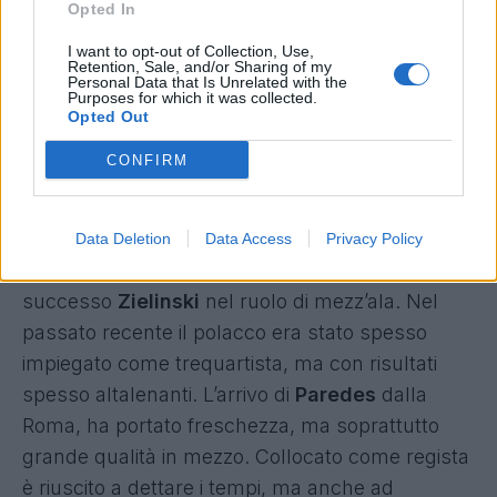
Opted In
inizio di stagione, non mi sta smentendo. In
avanti è stato aggiunto
Livaja
per sostituire
I want to opt-out of Collection, Use,
Retention, Sale, and/or Sharing of my
Tavano. Come vice Saponara è stato invece
Personal Data that Is Unrelated with the
Purposes for which it was collected.
lanciato il bosniaco
Krunic
.
Opted Out
CONFIRM
Il centrocampo è stato invece totalmente
rivoluzionato, con idee brillanti ed intuizioni non
banali.
Data Deletion
Data Access
Privacy Policy
Innanzitutto Giampaolo ha proposto con
successo
Zielinski
nel ruolo di mezz’ala. Nel
passato recente il polacco era stato spesso
impiegato come trequartista, ma con risultati
spesso altalenanti. L’arrivo di
Paredes
dalla
Roma, ha portato freschezza, ma soprattutto
grande qualità in mezzo. Collocato come regista
è riuscito a dettare i tempi, ma anche ad