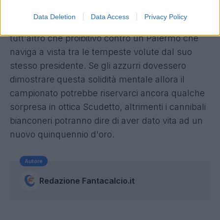
vista psicologico
a scrollarsi di dosso questa
Data Deletion
Data Access
Privacy Policy
pressione anche in un match sulla carta
tutt'altro che proibitivo contro un Palermo che
naviga a vista tra le tempeste volute dal suo
stesso presidente. Se gli azzurri dovessero
dimostrare questa solidità mentale allora il
campionato potrebbe riservarci ancora qualche
sorpresa in ottica Scudetto, altrimenti i cannibali
bianconeri potranno dire di aver dato vita ad un
nuovo quinquennio d'oro.
Autore
Redazione Fantacalcio.it