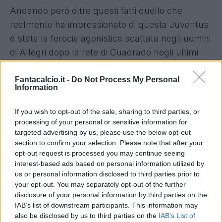
Andando però oltre questi fatti quello che
realmente ha impressionato di questa Juventus
è stata la ferocia agonistica scattata negli uomini
di Allegri dopo la rete di Cuadrado negli ultimi
secondi del derby dell'andata. Da allora i
bianconeri hanno accumulato
55 punti sui 57
Fantacalcio.it -
Do Not Process My Personal
Information
disponibili
, rimontando dal dodicesimo posto in
classifica fino ad issarsi saldamente in prima
If you wish to opt-out of the sale, sharing to third parties, or
posizione, dove campeggiano tutt'ora con
6
processing of your personal or sensitive information for
targeted advertising by us, please use the below opt-out
punti di vantaggio sul Napoli
con gli azzurri
section to confirm your selection. Please note that after your
che, però, hanno una partita in meno.
opt-out request is processed you may continue seeing
interest-based ads based on personal information utilized by
us or personal information disclosed to third parties prior to
Una media di 2.89 punti a partita con
40 reti
your opt-out. You may separately opt-out of the further
totali realizzate e 6 subite
. Stranamente, sono
disclosure of your personal information by third parties on the
stati di più i gol messi a segno lontano dall
IAB’s list of downstream participants. This information may
also be disclosed by us to third parties on the
IAB’s List of
Juventus Stadium, ben 25 contro i 15 fatti tra le