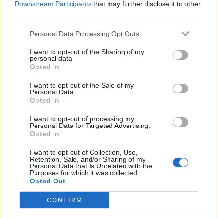
Downstream Participants
that may further disclose it to other
mura amiche, mentre il concetto di maggior
third parties.
forza nelle sfide casalinghe viene rispettato nel
Personal Data Processing Opt Outs
conto delle marcature subite, 2 a Torino, 4 al di
fuori del Piemonte.
I want to opt-out of the Sharing of my
personal data.
Opted In
Cifre che possono mettere un'incredibile
I want to opt-out of the Sale of my
pressione a chi è costretto ad inseguire, perché
Personal Data.
Opted In
si ha la sensazione che la squadra allestita
da Allegri non voglia concedere nulla ai
I want to opt-out of processing my
Personal Data for Targeted Advertising.
propri avversari
, né nella singola partita né nel
Opted In
mini-campionato che si terrà da qui al triplice
I want to opt-out of Collection, Use,
fischio della trentottesima giornata. Una vera
Retention, Sale, and/or Sharing of my
Personal Data that Is Unrelated with the
squadra di cannibali.
Purposes for which it was collected.
Opted Out
Il Napoli che scenderà in campo tra qualche
CONFIRM
ora dovrà essere molto bravo dal punto di