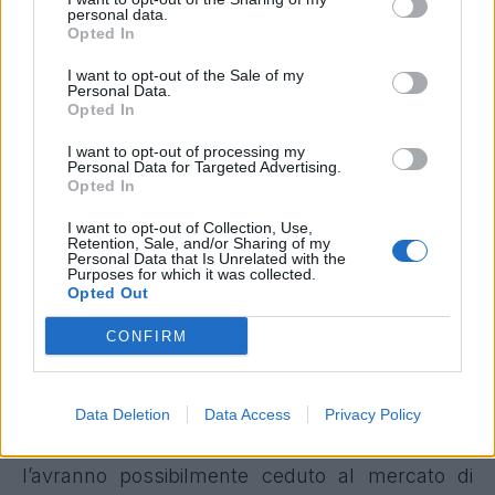
passati dal suo primo allenamento con la maglia
personal data.
Opted In
gialloblù del Chievo.
353
presenze e
106
goal
nelle città del Pandoro lo hanno consacrato
I want to opt-out of the Sale of my
Personal Data.
come uomo e come calciatore. Eppure, con
Opted In
l’arrivo di Eugenio Corini in panchina, sia per
I want to opt-out of processing my
motivi di natura fisica che per scelte tecniche, ha
Personal Data for Targeted Advertising.
Opted In
giocato pochissimo. 656 minuti su 2340, sono
meno di un terzo da quando Di Carlo è stato
I want to opt-out of Collection, Use,
Retention, Sale, and/or Sharing of my
esonerato. 33 primavere per Pellissier, non sono
Personal Data that Is Unrelated with the
Purposes for which it was collected.
così tante se ci pensate, ma l’esuberanza del
Opted Out
giovane
Paloschi
, l’esplosione di
Thereau
e
CONFIRM
perfino le buone prestazioni di
Samassa
ne
hanno condizionato un campionato davvero al di
sotto delle aspettative, soprattutto per i suoi
Data Deletion
Data Access
Privacy Policy
fantallenatori, che in preda alla disperazione
l’avranno possibilmente ceduto al mercato di