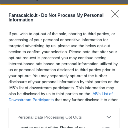
triste destino, facilmente
da noi pronosticato
qualche mese fa
. Riserva delle riserve delle
Fantacalcio.it -
Do Not Process My Personal
Information
riserve, ha calcato l’erba del San Paolo per
qualche frazione di minuto in Europa League,
If you wish to opt-out of the sale, sharing to third parties, or
mentre in campionato può vantare ben
11 minuti
processing of your personal or sensitive information for
in Napoli-Lazio del 9 febbraio
. Se si
targeted advertising by us, please use the below opt-out
section to confirm your selection. Please note that after your
eccettuano le 17 presenze con la maglia del
opt-out request is processed you may continue seeing
Siena ad inizio stagione in cui ha raggranellato 4
interest-based ads based on personal information utilized by
goal, il rendimento fantacalcistico è vicino allo
us or personal information disclosed to third parties prior to
your opt-out. You may separately opt-out of the further
zero. E pensare che l’anno scorso, da capitano e
disclosure of your personal information by third parties on the
uomo simbolo del Siena, poteva vantare queste
IAB’s list of downstream participants. This information may
statistiche:
also be disclosed by us to third parties on the
IAB’s List of
Downstream Participants
that may further disclose it to other
third parties.
Personal Data Processing Opt Outs
# Pellissier:
12 Anni, 9 mesi e 8 giorni sono
I want to opt-out of the Sharing of my