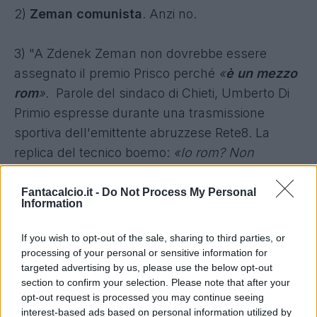
2)
Zeman comunista
. Anzi no.
3) "A Zdenek Zeman non dovrebbe essere
assegnato il premio Prisco perché
«
è un mezzo
rom
»
. Parole del sindaco di Chieti, Umberto Di
Primio espresse durante
una trasmissione
sportiva dell'emittente abruzzese Rete8
. La
replica del tecnico boemo:
«Io rom? Non
capisco se è un'offesa nei miei confronti o del
popolo rom»
. (19 marzo 2012).
Fantacalcio.it -
Do Not Process My Personal
Information
4)
La Lazio 1994-95
. Marchegiani, Negro,
If you wish to opt-out of the sale, sharing to third parties, or
Favalli (o Nesta), Di Matteo, Cravero, Chamot,
processing of your personal or sensitive information for
targeted advertising by us, please use the below opt-out
Rambaudi (o Casiraghi), Fuser, Boksic, Winter,
section to confirm your selection. Please note that after your
Signori. Non è esistita Zemanlandia che abbia
opt-out request is processed you may continue seeing
ottenuto un risultato migliore: seconda in
interest-based ads based on personal information utilized by