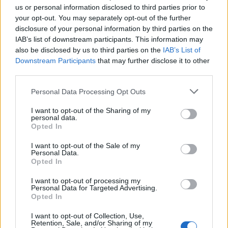
us or personal information disclosed to third parties prior to
campionato a pari merito con il Parma; 63 punti,
your opt-out. You may separately opt-out of the further
69 gol fatti e 34 subiti. Negli anni a venire, un
disclosure of your personal information by third parties on the
piazzamento simile, sarebbe valso la
IAB’s list of downstream participants. This information may
also be disclosed by us to third parties on the
IAB’s List of
Champions.
Downstream Participants
that may further disclose it to other
third parties.
5)
«Ho apprezzato la preparazione con cui
Personal Data Processing Opt Outs
siamo arrivati in zona gol, si è faticato e abbiamo
costruito tutte le occasioni a un metro dalla
I want to opt-out of the Sharing of my
personal data.
porta. Però sul 5 0 ci siamo distratti, è umano ma
Opted In
non dovrebbe capitare».
(Dichiarazioni di Zeman
I want to opt-out of the Sale of my
post
Lazio-Fiorentina 8-2
, giocata il 5 marzo
Personal Data.
Opted In
del 1995, riportate dal Corriere della Sera).
I want to opt-out of processing my
Personal Data for Targeted Advertising.
6)
«
Io non l' ho mai scoperta, la mafia.
Nel
Opted In
senso che non ho una definizione della mafia.
I want to opt-out of Collection, Use,
Prima dovrei sapere qual è la definizione, poi
Retention, Sale, and/or Sharing of my