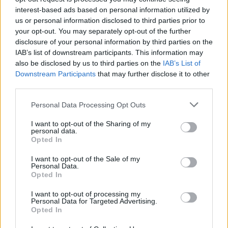
con la doppietta in finale di Tim Cup, ne è
interest-based ads based on personal information utilized by
us or personal information disclosed to third parties prior to
testimonianza. Per Rossi, invece, fino al K.O.
your opt-out. You may separately opt-out of the further
perpetrato per mano di Rinaudo a gennaio, è
disclosure of your personal information by third parties on the
stato un delirio di crescita, e senza neanche una
IAB’s list of downstream participants. This information may
also be disclosed by us to third parties on the
IAB’s List of
caduta a vuoto: la lungodegenza, però, ne ha
Downstream Participants
that may further disclose it to other
minato il recupero, e gli ultimi spezzoni di gara,
third parties.
sommati ai 70 minuti da titolare contro l'Irlanda
Personal Data Processing Opt Outs
ce l'hanno riconsegnato come volitivo,
speranzoso, ma non ancora decisivo come lo
I want to opt-out of the Sharing of my
personal data.
era nell'autunno scorso. Oggi Pepito c'ha tenuto
Opted In
a ribadire che sta bene, e che i test sono buoni:
I want to opt-out of the Sale of my
Prandelli, però, aveva già spiegato che la
Personal Data.
Opted In
questione s'era spostata sul piano psicologico, e
non meramente clinico. E su questo, solo il C.T.
I want to opt-out of processing my
Personal Data for Targeted Advertising.
e il ragazzo possono conoscere la verità.
Opted In
Peccato che, probabilmente, nessuno dei due