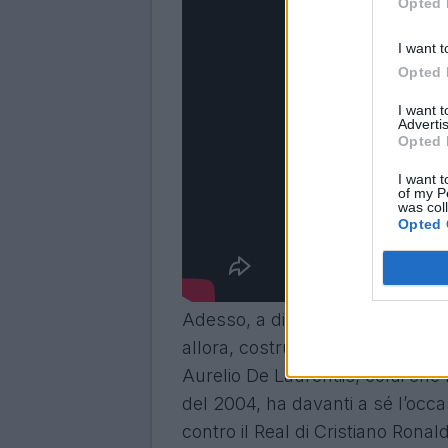
Opted 
I want t
Opted 
I want 
Advertis
Opted 
I want t
of my P
was col
Opted 
Adesso, a distanza di tanti ann
allora, costruito e progredito so
Aurelio De Laurentiis, colui che 
del 2004, ha davanti a sé l’occasi
contro il Real di Cristiano Rona