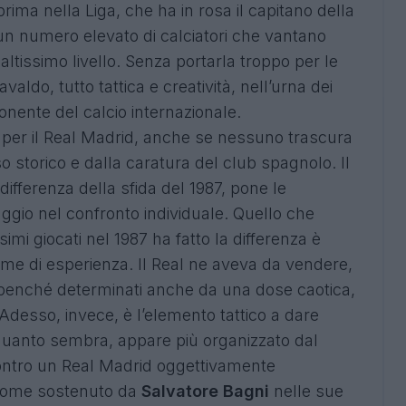
ima nella Liga, che ha in rosa il capitano della
n numero elevato di calciatori che vantano
ltissimo livello. Senza portarla troppo per le
aldo, tutto tattica e creatività, nell’urna dei
nente del calcio internazionale.
ti per il Real Madrid, anche se nessuno trascura
 storico e dalla caratura del club spagnolo. Il
differenza della sfida del 1987, pone le
ggio nel confronto individuale. Quello che
simi giocati nel 1987 ha fatto la differenza è
ume di esperienza. Il Real ne aveva da vendere,
vi, benché determinati anche da una dose caotica,
 Adesso, invece, è l’elemento tattico a dare
quanto sembra, appare più organizzato dal
contro un Real Madrid oggettivamente
, come sostenuto da
Salvatore Bagni
nelle sue