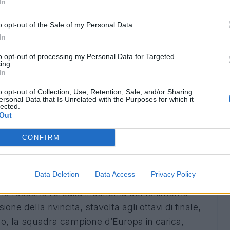
In
o opt-out of the Sale of my Personal Data.
In
to opt-out of processing my Personal Data for Targeted
ing.
In
o opt-out of Collection, Use, Retention, Sale, and/or Sharing
ersonal Data that Is Unrelated with the Purposes for which it
lected.
Out
CONFIRM
i, un Napoli completamente diverso da quello di
Data Deletion
Data Access
Privacy Policy
tto la guida della nuova gestione societaria di
ha raccolto l’eredità incenerita del fallimento
one della rivincita, stavolta agli ottavi di finale,
ldo, la squadra campione d’Europa in carica,