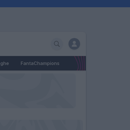
eghe
FantaChampions