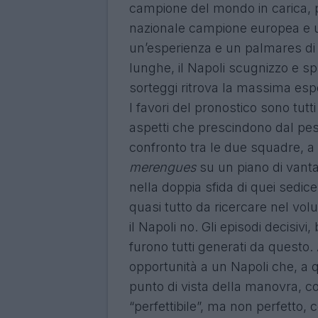
campione del mondo in carica, pr
nazionale campione europea e u
un’esperienza e un palmares di a
lunghe, il Napoli scugnizzo e spav
sorteggi ritrova la massima espo
I favori del pronostico sono tut
aspetti che prescindono dal peso
confronto tra le due squadre, a 
merengues
su un piano di vanta
nella doppia sfida di quei sedice
quasi tutto da ricercare nel vol
il Napoli no. Gli episodi decisi
furono tutti generati da questo.
opportunità a un Napoli che, a 
punto di vista della manovra, 
“perfettibile”, ma non perfetto