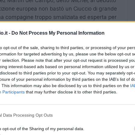
lez Martín del Campo, detto
Míchel
, al debutto
zione europea non bastò un Ciuccio di grande
una compagine troppo smaliziata ed esperta per
ante.
o.it -
Do Not Process My Personal Information
i in quella gara di ritorno, successiva al 2-0
 porte chiuse, resterà tra i più belli giocati dal
to opt-out of the sale, sharing to third parties, or processing of your per
toria. Fino al pareggio di Emilio Butragueño, che
formation for targeted advertising by us, please use the below opt-out s
ficazione quasi allo scadere della prima frazione,
r selection. Please note that after your opt-out request is processed y
eing interest-based ads based on personal information utilized by us or
un goal di Francini, fece tremare le certezze di
disclosed to third parties prior to your opt-out. You may separately opt-
controllare l’incontro, ma, poi, incredulo e
losure of your personal information by third parties on the IAB’s list of
co della squadra di Ottavio Bianchi. Grandi
. This information may also be disclosed by us to third parties on the
IA
Participants
that may further disclose it to other third parties.
nsivi, uno clamoroso su Careca proprio del
aggregate dei blancos, rinvigorito in via
l Data Processing Opt Outs
ovanni Francini
ricorda, in questo video, i
artita.
o opt-out of the Sharing of my personal data.