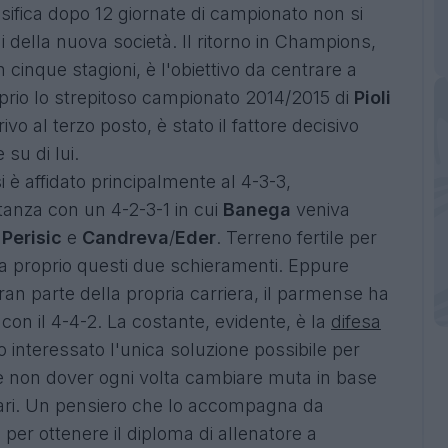
ssifica dopo 12 giornate di campionato non si
i della nuova società. Il ritorno in Champions,
inque stagioni, è l'obiettivo da centrare a
roprio lo strepitoso campionato 2014/2015 di
Pioli
ivo al terzo posto, è stato il fattore decisivo
 su di lui.
i è affidato principalmente al 4-3-3,
anza con un 4-2-3-1 in cui
Banega
veniva
i
Perisic
e
Candreva
/
Eder
. Terreno fertile per
va proprio questi due schieramenti. Eppure
ran parte della propria carriera, il parmense ha
 con il 4-4-2. La costante, evidente, è la
difesa
to interessato l'unica soluzione possibile per
e non dover ogni volta cambiare muta in base
rsari. Un pensiero che lo accompagna da
 per ottenere il diploma di allenatore a