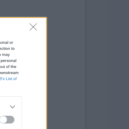
sonal or
ection to
ou may
 personal
out of the
 downstream
B’s List of