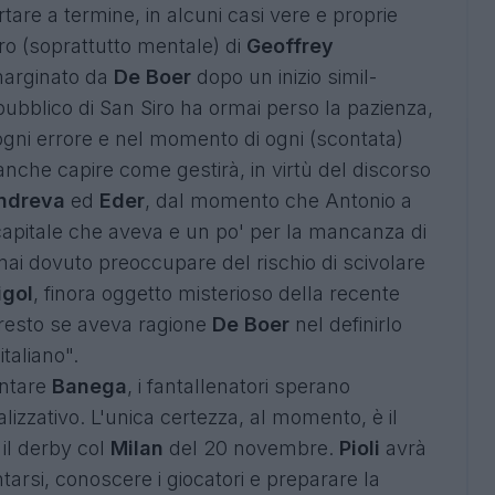
rtare a termine, in alcuni casi vere e proprie
ero (soprattutto mentale) di
Geoffrey
arginato da
De Boer
dopo un inizio simil-
 pubblico di San Siro ha ormai perso la pazienza,
gni errore e nel momento di ogni (scontata)
anche capire come gestirà, in virtù del discorso
ndreva
ed
Eder
, dal momento che Antonio a
apitale che aveva e un po' per la mancanza di
 mai dovuto preoccupare del rischio di scivolare
igol
, finora oggetto misterioso della recente
resto se aveva ragione
De Boer
nel definirlo
italiano".
entare
Banega
, i fantallenatori sperano
alizzativo. L'unica certezza, al momento, è il
 il derby col
Milan
del 20 novembre.
Pioli
avrà
arsi, conoscere i giocatori e preparare la