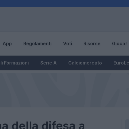
App
Regolamenti
Voti
Risorse
Gioca!
li Formazioni
Serie A
Calciomercato
EuroL
a della difesa a