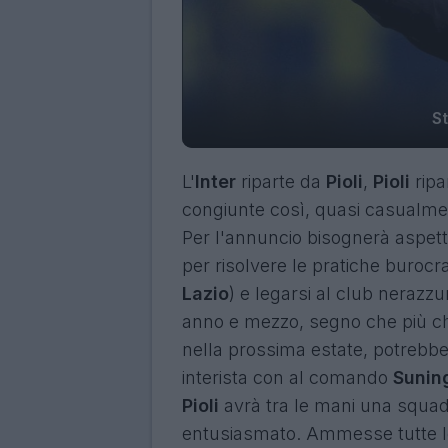
St
L'
Inter
riparte da
Pioli
,
Pioli
ripa
congiunte così, quasi casualmen
Per l'annuncio bisognerà aspett
per risolvere le pratiche burocra
Lazio
) e legarsi al club nerazz
anno e mezzo, segno che più che
nella prossima estate, potrebbe 
interista con al comando
Sunin
Pioli
avrà tra le mani una squadr
entusiasmato. Ammesse tutte le