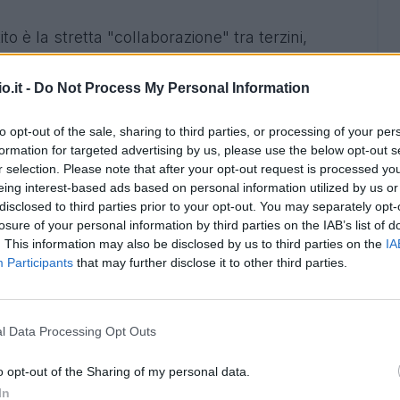
to è la stretta "collaborazione" tra terzini,
on la palla che deve sempre girare veloce e la
scambino di posizione per lasciare invariata la
o.it -
Do Not Process My Personal Information
in pratica lo stesso dettame del
Napoli
di
to opt-out of the sale, sharing to third parties, or processing of your per
punto centrale del suo modo di fare calcio sta
formation for targeted advertising by us, please use the below opt-out s
terali"
, fulcro del suo gioco e fonte della gran
r selection. Please note that after your opt-out request is processed y
nell'arco dei 90 minuti. Un modus operandi che
eing interest-based ads based on personal information utilized by us or
disclosed to third parties prior to your opt-out. You may separately opt-
iminare di Champions League contro il
Bayer
losure of your personal information by third parties on the IAB’s list of
a Italia e Supercoppa contro la
Juventus.
. This information may also be disclosed by us to third parties on the
IA
 la sua immagine non ne è uscita nemmeno
Participants
that may further disclose it to other third parties.
I CANDREVA
- L'esterno romano è un po'
l Data Processing Opt Outs
la biancoceleste, che girava a mille e segnava
no di
Pioli
, uno in meno della
Juventus
o opt-out of the Sharing of my personal data.
niva da due stagioni e mezza importanti, con
In