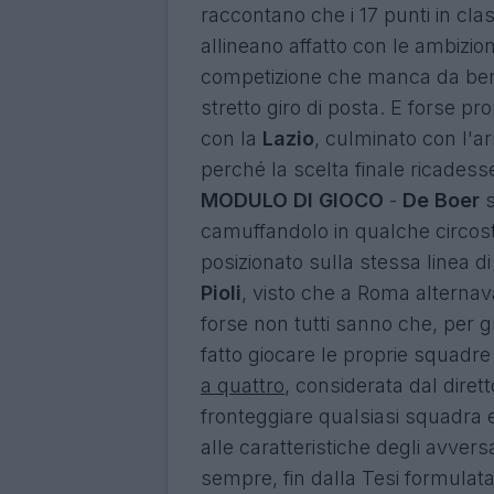
raccontano che i 17 punti in cla
allineano affatto con le ambizion
competizione che manca da ben c
stretto giro di posta. E forse p
con la
Lazio
, culminato con l'arr
perché la scelta finale ricadesse
MODULO DI GIOCO
-
De Boer
s
camuffandolo in qualche circost
posizionato sulla stessa linea d
Pioli
, visto che a Roma alterna
forse non tutti sanno che, per g
fatto giocare le proprie squadre
a quattro
, considerata dal diret
fronteggiare qualsiasi squadra 
alle caratteristiche degli avve
sempre, fin dalla
Tesi formulata