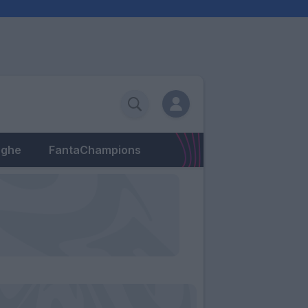
eghe
FantaChampions