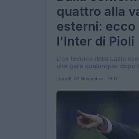
quattro alla v
esterni: ecc
l'Inter di Pioli
L'ex tecnico della Lazio eso
una gara qualunque: dopo la
Lunedì, 07 Novembre - 15:17