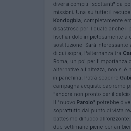
diversi compiti "scottanti" da po
missioni. Una su tutte: il recup
Kondogbia
, completamente em
disastroso per il quale anche il
fischiandolo impietosamente a o
sostituzione. Sarà interessante 
di cui sopra, l'alternanza tra
Ca
Roma, un po' per l'importanza c
alternative all'altezza, non si è
in panchina. Potrà scoprire
Gab
campagna acquisti: capiremo p
"ancora non pronto per il calcio 
Il "nuovo
Parolo
" potrebbe div
soprattutto dal punto di vista re
battesimo di fuoco all'orizzonte:
due settimane piene per ambient