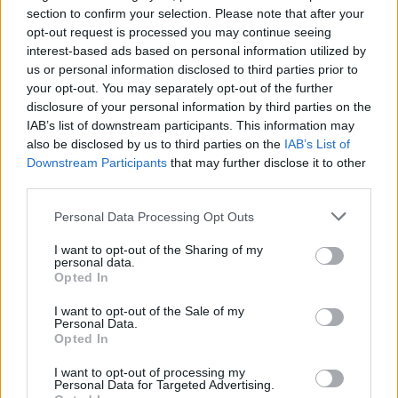
l'ultima giornata infrasettimanale della stagione.
section to confirm your selection. Please note that after your
Quagliarella
della Sampdoria rimane al
opt-out request is processed you may continue seeing
interest-based ads based on personal information utilized by
comando ma non si muove da quota 16,75 Gol
us or personal information disclosed to third parties prior to
Ponderati. Si avvicina invece a lui
Piatek
grazie
your opt-out. You may separately opt-out of the further
alla rete che ha portato in vantaggio il Milan
disclosure of your personal information by third parties on the
IAB’s list of downstream participants. This information may
nell'1-1 interno contro l'Udinese. Con questa
also be disclosed by us to third parties on the
IAB’s List of
marcatura Piatek raggiunge Quagliarella a 14 gol
Downstream Participants
that may further disclose it to other
decisivi, ma rimane dietro al bomber
third parties.
blucerchiato per aver segnato un gol in meno di
Personal Data Processing Opt Outs
lui di "categoria 3" a parità di marcature di
I want to opt-out of the Sharing of my
"categoria 1" e "categoria 2". Sale sul terzo
personal data.
Opted In
gradino del podio
Zapata
,
che supera
Cristiano
Ronaldo
(fermo ai box) segnando una doppietta
I want to opt-out of the Sale of my
Personal Data.
da 1,5 Gol Ponderati che ha permesso
Opted In
all'Atalanta di passare dall'1-1 al 3-1 finale a
I want to opt-out of processing my
Parma e la rete del 4-0 in Atalanta-Bologna 4-1.
Personal Data for Targeted Advertising.