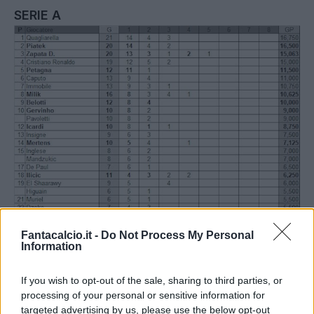
SERIE A
Fantacalcio.it -
Do Not Process My Personal
Information
If you wish to opt-out of the sale, sharing to third parties, or
+
processing of your personal or sensitive information for
Doppio turno per la Serie A, che ieri ha concluso
targeted advertising by us, please use the below opt-out