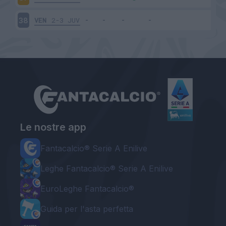
VEN
2-3
JUV
38
Le nostre app
Fantacalcio® Serie A Enilive
Leghe Fantacalcio® Serie A Enilive
EuroLeghe Fantacalcio®
Guida per l'asta perfetta