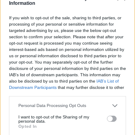
Information
If you wish to opt-out of the sale, sharing to third parties, or
processing of your personal or sensitive information for
Classic
Mantra
targeted advertising by us, please use the below opt-out
section to confirm your selection. Please note that after your
opt-out request is processed you may continue seeing
Riepilogo stagione
interest-based ads based on personal information utilized by
us or personal information disclosed to third parties prior to
your opt-out. You may separately opt-out of the further
Titolare
17 - 44
%
disclosure of your personal information by third parties on the
Entrato
7 - 18
%
IAB’s list of downstream participants. This information may
also be disclosed by us to third parties on the
IAB’s List of
Squalificato
0 - 0
%
Downstream Participants
that may further disclose it to other
Infortunato
0 - 0
%
third parties.
Inutilizzato
14 - 36
%
Personal Data Processing Opt Outs
I want to opt-out of the Sharing of my
personal data.
Opted In