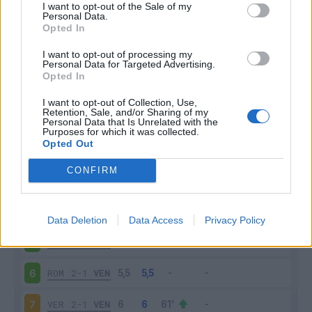
I want to opt-out of the Sale of my
Personal Data.
Opted In
Scarica riepilogo
Scarica
stagionale
I want to opt-out of processing my
Personal Data for Targeted Advertising.
Opted In
Giornata
Voto
FV
Entrato
Uscito
Bonus/Malus
I want to opt-out of Collection, Use,
Retention, Sale, and/or Sharing of my
LAZ
3-1
VEN
1
Personal Data that Is Unrelated with the
Purposes for which it was collected.
Opted Out
FIO
0-0
VEN
2
CONFIRM
VEN
0-1
TOR
3
MIL
4-0
VEN
4
Data Deletion
Data Access
Privacy Policy
VEN
2-0
GEN
5
ROM
2-1
VEN
6
VER
2-1
VEN
7