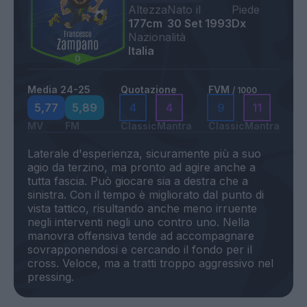
Altezza
Nato il
Piede
177cm
30 Set 1993
Dx
Nazionalità
Italia
Media 24-25
Quotazione
FVM
/ 1000
5,77
5,89
4
4
9
11
MV
FM
Classic
Mantra
Classic
Mantra
Laterale d'esperienza, sicuramente più a suo
agio da terzino, ma pronto ad agire anche a
tutta fascia. Può giocare sia a destra che a
sinistra. Con il tempo è migliorato dal punto di
vista tattico, risultando anche meno irruente
negli interventi negli uno contro uno. Nella
manovra offensiva tende ad accompagnare
sovrapponendosi e cercando il fondo per il
cross. Veloce, ma a tratti troppo aggressivo nel