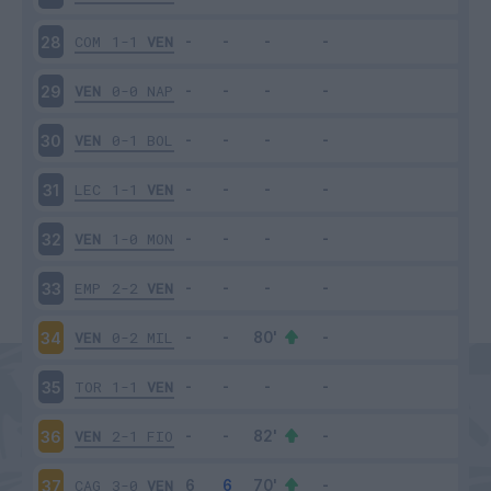
COM
1-1
VEN
28
VEN
0-0
NAP
29
VEN
0-1
BOL
30
LEC
1-1
VEN
31
VEN
1-0
MON
32
EMP
2-2
VEN
33
VEN
0-2
MIL
34
TOR
1-1
VEN
35
VEN
2-1
FIO
36
CAG
3-0
VEN
37