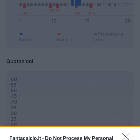
Presenze a
Bonus
Malus
voto
Quotazioni
Fantacalcio.it -
Do Not Process My Personal