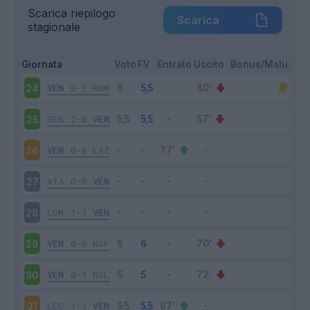
Scarica riepilogo
Scarica
stagionale
Giornata
Voto
FV
Entrato
Uscito
Bonus/Malus
VEN
0-1
ROM
24
GEN
2-0
VEN
25
VEN
0-0
LAZ
26
ATA
0-0
VEN
27
COM
1-1
VEN
28
VEN
0-0
NAP
29
VEN
0-1
BOL
30
LEC
1-1
VEN
31