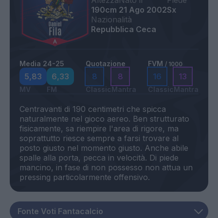
Altezza
Nato il
Piede
190cm
21 Ago 2002
Sx
Nazionalità
Repubblica Ceca
Media 24-25
Quotazione
FVM
/ 1000
5,83
6,33
8
8
16
13
MV
FM
Classic
Mantra
Classic
Mantra
Centravanti di 190 centimetri che spicca
naturalmente nel gioco aereo. Ben strutturato
fisicamente, sa riempire l'area di rigore, ma
soprattutto riesce sempre a farsi trovare al
posto giusto nel momento giusto. Anche abile
spalle alla porta, pecca in velocità. Di piede
mancino, in fase di non possesso non attua un