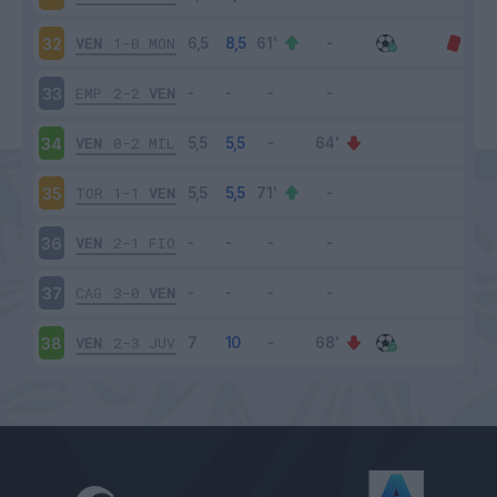
VEN
1-0
MON
32
EMP
2-2
VEN
33
VEN
0-2
MIL
34
TOR
1-1
VEN
35
VEN
2-1
FIO
36
CAG
3-0
VEN
37
VEN
2-3
JUV
38