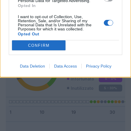
Personal Data for Targeted Advertising.
Opted In
Classic
Mantra
I want to opt-out of Collection, Use,
Retention, Sale, and/or Sharing of my
Personal Data that Is Unrelated with the
Purposes for which it was collected.
Opted Out
Riepilogo stagione
CONFIRM
Titolare
6 - 40
%
Entrato
4 - 26
%
Data Deletion
Data Access
Privacy Policy
Squalificato
0 - 0
%
Infortunato
0 - 0
%
Inutilizzato
5 - 33
%