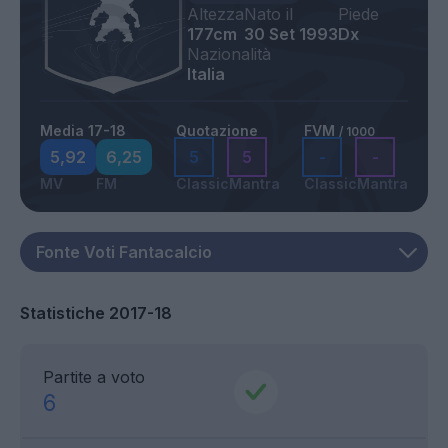
Altezza
Nato il
Piede
177cm
30 Set 1993
Dx
Nazionalità
Italia
Media 17-18
Quotazione
FVM
/ 1000
5,92
6,25
5
5
-
-
MV
FM
Classic
Mantra
Classic
Mantra
Statistiche 2017-18
Partite a voto
6