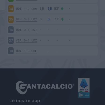
UDI
1-2
CRO
34
BEN
3-3
UDI
35
UDI
0-4
INT
36
VER
0-1
UDI
37
UDI
1-0
BOL
38
Le nostre app