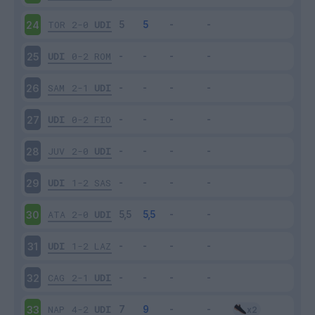
TOR
2-0
UDI
24
UDI
0-2
ROM
25
SAM
2-1
UDI
26
UDI
0-2
FIO
27
JUV
2-0
UDI
28
UDI
1-2
SAS
29
ATA
2-0
UDI
30
UDI
1-2
LAZ
31
CAG
2-1
UDI
32
NAP
4-2
UDI
33