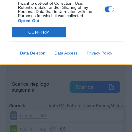
I want to opt-out of Collection, Use,
Entrato
2 - 11
%
Retention, Sale, and/or Sharing of my
Personal Data that Is Unrelated with the
Purposes for which it was collected.
Squalificato
0 - 0
%
Opted Out
Infortunato
0 - 0
%
CONFIRM
Inutilizzato
11 - 64
%
Data Deletion
Data Access
Privacy Policy
Scarica riepilogo
Scarica
stagionale
Giornata
Voto
FV
Entrato
Uscito
Bonus/Malus
GEN
0-1
UDI
22
UDI
1-1
MIL
23