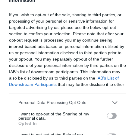
Information
If you wish to opt-out of the sale, sharing to third parties, or
Classic
Mantra
processing of your personal or sensitive information for
targeted advertising by us, please use the below opt-out
section to confirm your selection. Please note that after your
opt-out request is processed you may continue seeing
Riepilogo stagione
interest-based ads based on personal information utilized by
us or personal information disclosed to third parties prior to
Titolare
4 - 10
%
your opt-out. You may separately opt-out of the further
disclosure of your personal information by third parties on the
Entrato
4 - 10
%
IAB’s list of downstream participants. This information may
Squalificato
0 - 0
%
also be disclosed by us to third parties on the
IAB’s List of
Downstream Participants
that may further disclose it to other
Infortunato
0 - 0
%
third parties.
Inutilizzato
30 - 78
%
Personal Data Processing Opt Outs
I want to opt-out of the Sharing of my
personal data.
Opted In
I want to opt-out of the Sale of my