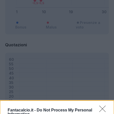
Presenze a
Bonus
Malus
voto
Quotazioni
Fantacalcio.it -
Do Not Process My Personal