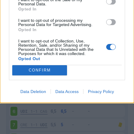
Personal Data.
Opted In
Scarica riepilogo
Scarica
stagionale
I want to opt-out of processing my
Personal Data for Targeted Advertising.
Opted In
Giornata
Voto
FV
Entrato
Uscito
Bonus/Malus
I want to opt-out of Collection, Use,
UDI
1-1
VER
1
Retention, Sale, and/or Sharing of my
Personal Data that Is Unrelated with the
Purposes for which it was collected.
INT
1-2
UDI
2
Opted Out
CONFIRM
PIS
0-1
UDI
3
UDI
0-3
MIL
4
Data Deletion
Data Access
Privacy Policy
SAS
3-1
UDI
5
UDI
1-1
CAG
6
CRE
1-1
UDI
7