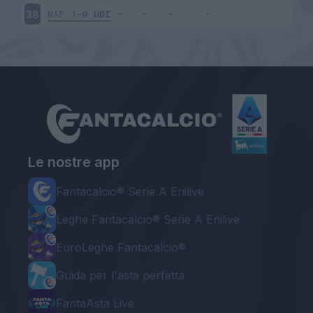
NAP
1-0
UDI
38
Le nostre app
Fantacalcio® Serie A Enilive
Leghe Fantacalcio® Serie A Enilive
EuroLeghe Fantacalcio®
Guida per l'asta perfetta
FantaAsta Live