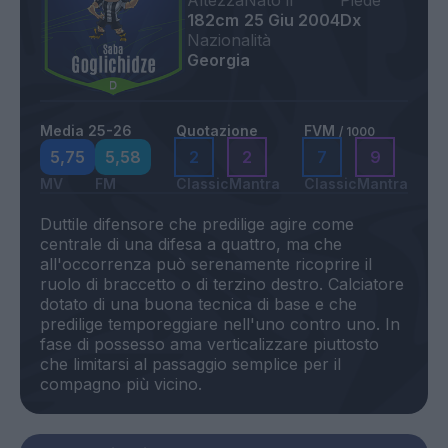
Altezza
Nato il
Piede
182cm
25 Giu 2004
Dx
Nazionalità
Georgia
Media 25-26
Quotazione
FVM
/ 1000
5,75
5,58
2
2
7
9
MV
FM
Classic
Mantra
Classic
Mantra
Duttile difensore che predilige agire come
centrale di una difesa a quattro, ma che
all'occorrenza può serenamente ricoprire il
ruolo di braccetto o di terzino destro. Calciatore
dotato di una buona tecnica di base e che
predilige temporeggiare nell'uno contro uno. In
fase di possesso ama verticalizzare piuttosto
che limitarsi al passaggio semplice per il