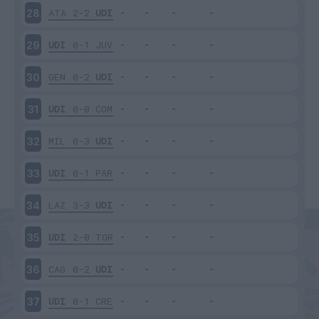
ATA
2-2
UDI
28
UDI
0-1
JUV
29
GEN
0-2
UDI
30
UDI
0-0
COM
31
MIL
0-3
UDI
32
UDI
0-1
PAR
33
LAZ
3-3
UDI
34
UDI
2-0
TOR
35
CAG
0-2
UDI
36
UDI
0-1
CRE
37