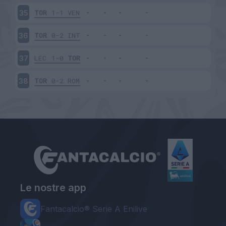
TOR
1-1
VEN
35
TOR
0-2
INT
36
LEC
1-0
TOR
37
TOR
0-2
ROM
38
Le nostre app
Fantacalcio® Serie A Enilive