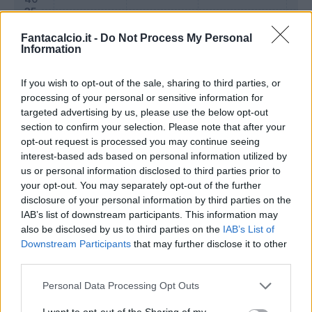
Fantacalcio.it -
Do Not Process My Personal
Information
If you wish to opt-out of the sale, sharing to third parties, or
processing of your personal or sensitive information for
targeted advertising by us, please use the below opt-out
section to confirm your selection. Please note that after your
opt-out request is processed you may continue seeing
Classic
Mantra
interest-based ads based on personal information utilized by
us or personal information disclosed to third parties prior to
your opt-out. You may separately opt-out of the further
Riepilogo stagione
disclosure of your personal information by third parties on the
IAB’s list of downstream participants. This information may
also be disclosed by us to third parties on the
IAB’s List of
Titolare
0 - 0
%
Downstream Participants
that may further disclose it to other
Entrato
0 - 0
%
third parties.
Squalificato
0 - 0
%
Personal Data Processing Opt Outs
Infortunato
0 - 0
%
I want to opt-out of the Sharing of my