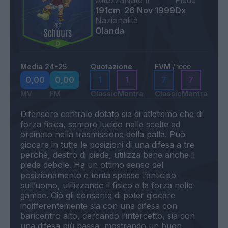
Altezza
Nato il
Piede
191cm
26 Nov 1999
Dx
Nazionalità
Olanda
Media 24-25
Quotazione
FVM
/ 1000
0,00
0,00
1
1
7
7
MV
FM
Classic
Mantra
Classic
Mantra
Difensore centrale dotato sia di atletismo che di
forza fisica, sempre lucido nelle scelte ed
ordinato nella trasmissione della palla. Può
giocare in tutte le posizioni di una difesa a tre
perché, destro di piede, utilizza bene anche il
piede debole. Ha un ottimo senso del
posizionamento e tenta spesso l’anticipo
sull’uomo, utilizzando il fisico e la forza nelle
gambe. Ciò gli consente di poter giocare
indifferentemente sia con una difesa con
baricentro alto, cercando l’intercetto, sia con
una difesa più bassa, mostrando un buon