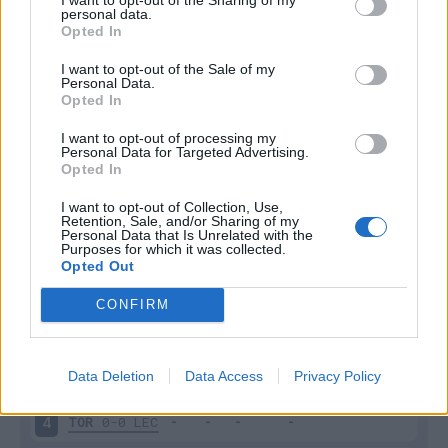
Inutilizzato
personal data.
38 - 100
%
Opted In
I want to opt-out of the Sale of my
Personal Data.
Opted In
I want to opt-out of processing my
Personal Data for Targeted Advertising.
Opted In
Scarica riepilogo
Scarica
stagionale
I want to opt-out of Collection, Use,
Retention, Sale, and/or Sharing of my
Personal Data that Is Unrelated with the
Purposes for which it was collected.
Giornata
Voto
FV
Entrato
Uscito
Bonus/Malus
Opted Out
MIL
2-2
TOR
1
CONFIRM
TOR
2-1
ATA
2
Data Deletion
Data Access
Privacy Policy
VEN
0-1
TOR
3
TOR
0-0
LEC
4