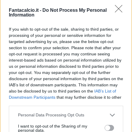
Fantacalcio.it -
Do Not Process My Personal
Information
If you wish to opt-out of the sale, sharing to third parties, or
processing of your personal or sensitive information for
targeted advertising by us, please use the below opt-out
section to confirm your selection. Please note that after your
Classic
Mantra
opt-out request is processed you may continue seeing
interest-based ads based on personal information utilized by
us or personal information disclosed to third parties prior to
Riepilogo stagione
your opt-out. You may separately opt-out of the further
disclosure of your personal information by third parties on the
IAB’s list of downstream participants. This information may
Titolare
20 - 52
%
also be disclosed by us to third parties on the
IAB’s List of
Entrato
8 - 21
%
Downstream Participants
that may further disclose it to other
third parties.
Squalificato
0 - 0
%
Infortunato
0 - 0
%
Personal Data Processing Opt Outs
Inutilizzato
10 - 26
%
I want to opt-out of the Sharing of my
personal data.