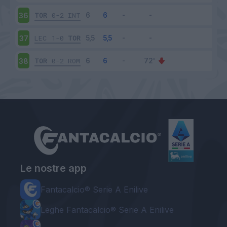
TOR
0-2
INT
36
LEC
1-0
TOR
37
TOR
0-2
ROM
38
Le nostre app
Fantacalcio® Serie A Enilive
Leghe Fantacalcio® Serie A Enilive