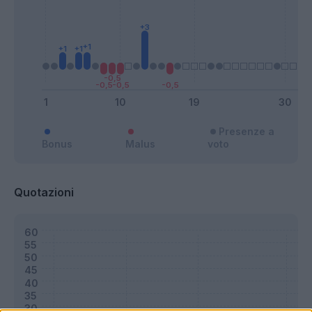
Presenze a
Bonus
Malus
voto
Quotazioni