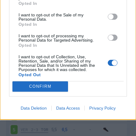
Opted In
I want to opt-out of the Sale of my
Personal Data.
Opted In
I want to opt-out of processing my
Personal Data for Targeted Advertising.
Scarica riepilogo
Scarica
Opted In
stagionale
I want to opt-out of Collection, Use,
Retention, Sale, and/or Sharing of my
Giornata
Voto
FV
Entrato
Uscito
Bonus/Malus
Personal Data that Is Unrelated with the
Purposes for which it was collected.
Opted Out
MIL
2-2
TOR
1
CONFIRM
TOR
2-1
ATA
2
VEN
0-1
TOR
3
Data Deletion
Data Access
Privacy Policy
TOR
0-0
LEC
4
VER
2-3
TOR
5