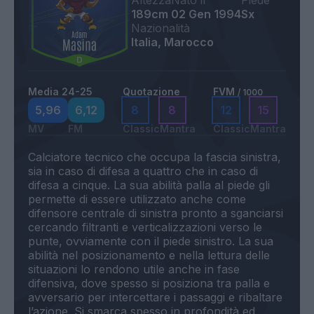
Altezza
Nato il
Piede
189cm
02 Gen 1994
Sx
Nazionalità
Italia, Marocco
Media 24-25
Quotazione
FVM
/ 1000
5,96
6,12
8
8
12
15
MV
FM
Classic
Mantra
Classic
Mantra
Calciatore tecnico che occupa la fascia sinistra,
sia in caso di difesa a quattro che in caso di
difesa a cinque. La sua abilità palla al piede gli
permette di essere utilizzato anche come
difensore centrale di sinistra pronto a sganciarsi
cercando filtranti e verticalizzazioni verso le
punte, ovviamente con il piede sinistro. La sua
abilità nel posizionamento e nella lettura delle
situazioni lo rendono utile anche in fase
difensiva, dove spesso si posiziona tra palla e
avversario per intercettare i passaggi e ribaltare
l’azione. Si smarca spesso in profondità ed