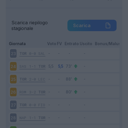
Scarica riepilogo
Scarica
stagionale
Giornata
Voto
FV
Entrato
Uscito
Bonus/Malus
TOR
0-0
SAL
23
SAS
1-1
TOR
24
TOR
2-0
LEC
25
ROM
3-2
TOR
26
TOR
0-0
FIO
27
NAP
1-1
TOR
28