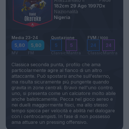
Altezza
Nato il
Piede
182cm
29 Ago 1997
Dx
Nazionalità
Nigeria
Media 23-24
Quotazione
FVM
/ 1000
5,80
5,80
5
5
24
24
MV
FM
Classic
Mantra
Classic
Mantra
Classica seconda punta, profilo che ama
particolarmente agire al fianco di un altro
attaccante. Può spostarsi anche sull'esterno,
ma risulta sicuramente più pungente quando
gravita in zone centrali. Bravo nell'uno contro
uno, si presenta come un calciatore molto abile
anche balisticamente. Pecca nel gioco aereo e
nei duelli maggiormente fisici, ma allo stesso
tempo spicca per velocità e abilità nel dialogare
con i centrocampisti. In fase di non possesso