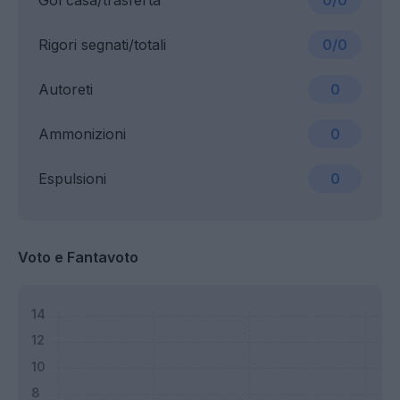
Gol casa/trasferta
0/0
Rigori segnati/totali
0/0
Autoreti
0
Ammonizioni
0
Espulsioni
0
Voto e Fantavoto