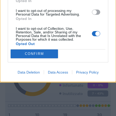
Opted In
I want to opt-out of processing my
Personal Data for Targeted Advertising.
Opted In
Classic
Mantra
I want to opt-out of Collection, Use,
Retention, Sale, and/or Sharing of my
Personal Data that Is Unrelated with the
Purposes for which it was collected.
Opted Out
Riepilogo stagione
CONFIRM
Titolare
3 - 18
%
Entrato
6 - 37
%
Data Deletion
Data Access
Privacy Policy
Squalificato
0 - 0
%
Infortunato
0 - 0
%
Inutilizzato
7 - 43
%