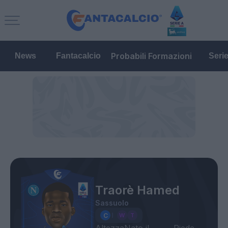
Probabili Formazioni
News
Fantacalcio
Seri
Traorè Hamed
Sassuolo