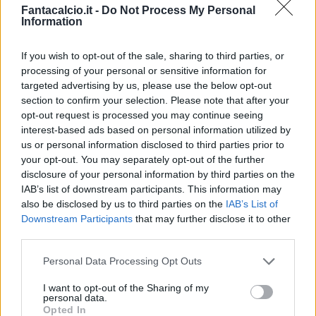
Fantacalcio.it -
Do Not Process My Personal
Information
If you wish to opt-out of the sale, sharing to third parties, or
processing of your personal or sensitive information for
targeted advertising by us, please use the below opt-out
Classic
Mantra
section to confirm your selection. Please note that after your
opt-out request is processed you may continue seeing
interest-based ads based on personal information utilized by
Riepilogo stagione
us or personal information disclosed to third parties prior to
your opt-out. You may separately opt-out of the further
disclosure of your personal information by third parties on the
Titolare
6 - 15
%
IAB’s list of downstream participants. This information may
Entrato
5 - 13
%
also be disclosed by us to third parties on the
IAB’s List of
Downstream Participants
that may further disclose it to other
Squalificato
0 - 0
%
third parties.
Infortunato
0 - 0
%
Personal Data Processing Opt Outs
Inutilizzato
27 - 71
%
I want to opt-out of the Sharing of my
personal data.
Opted In