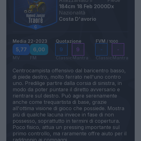
Altezza
Nato il
Piede
184cm
18 Feb 2000
Dx
Nazionalità
Costa D'avorio
Media 22-2023
Quotazione
FVM
/ 1000
5,77
6,00
9
9
-
-
MV
FM
Classic
Mantra
Classic
Mantra
Centrocampista offensivo dal baricentro basso,
di piede destro, molto ferrato nell'uno contro
uno. Predilige partire dalla corsia di sinistra, in
modo da poter puntare il diretto avversario e
rientrare sul destro. Può agire serenamente
anche come trequartista di base, grazie
all'ottima visione di gioco che possiede. Mostra
più di qualche lacuna invece in fase di non
possesso, soprattutto in termini di copertura.
Poco fisico, attua un pressing importante sul
primo controllo, ma raramente offre aiuto per il