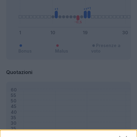
Presenze a
Bonus
Malus
voto
Quotazioni