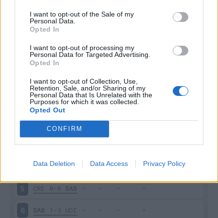
I want to opt-out of the Sale of my
Personal Data.
Opted In
Scarica riepilogo
I want to opt-out of processing my
Scarica
Personal Data for Targeted Advertising.
stagionale
Opted In
I want to opt-out of Collection, Use,
Giornata
Voto
FV
Entrato
Uscito
Bonus/Malus
Retention, Sale, and/or Sharing of my
Personal Data that Is Unrelated with the
JUV
3-0
SAS
1
Purposes for which it was collected.
Opted Out
SAS
1-0
LEC
2
CONFIRM
SPE
2-2
SAS
3
Data Deletion
Data Access
Privacy Policy
SAS
0-0
MIL
4
CRE
0-0
SAS
5
SAS
1-3
UDI
6