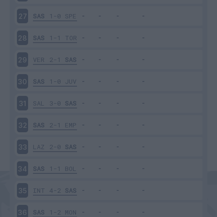
SAS
1-0
SPE
27
SAS
1-1
TOR
28
VER
2-1
SAS
29
SAS
1-0
JUV
30
SAL
3-0
SAS
31
SAS
2-1
EMP
32
LAZ
2-0
SAS
33
SAS
1-1
BOL
34
INT
4-2
SAS
35
SAS
1-2
MON
36