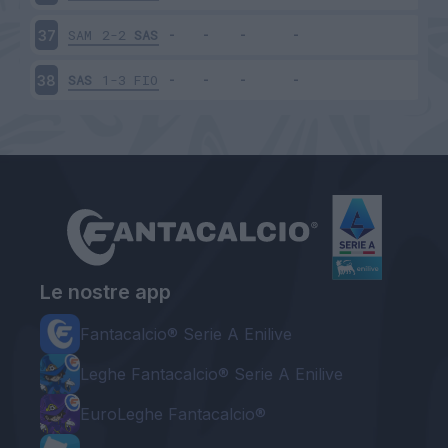
SAM
2-2
SAS
37
SAS
1-3
FIO
38
Le nostre app
Fantacalcio® Serie A Enilive
Leghe Fantacalcio® Serie A Enilive
EuroLeghe Fantacalcio®