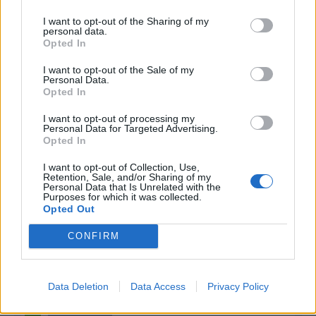
Squalificato
0 - 0
%
I want to opt-out of the Sharing of my
Infortunato
0 - 0
%
personal data.
Opted In
Inutilizzato
12 - 31
%
I want to opt-out of the Sale of my
Personal Data.
Opted In
I want to opt-out of processing my
Personal Data for Targeted Advertising.
Opted In
I want to opt-out of Collection, Use,
Scarica riepilogo
Scarica
Retention, Sale, and/or Sharing of my
stagionale
Personal Data that Is Unrelated with the
Purposes for which it was collected.
Opted Out
Giornata
Voto
FV
Entrato
Uscito
Bonus/Malus
CONFIRM
JUV
3-0
SAS
1
SAS
1-0
LEC
2
Data Deletion
Data Access
Privacy Policy
SPE
2-2
SAS
3