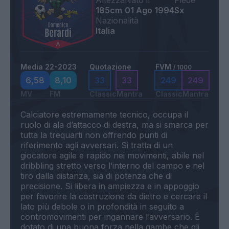
Altezza
Nato il
Piede
185cm
01 Ago 1994
Sx
Nazionalità
Italia
Media 22-2023
Quotazione
FVM
/ 1000
6,58
8,10
33
33
249
249
MV
FM
Classic
Mantra
Classic
Mantra
Calciatore estremamente tecnico, occupa il
ruolo di ala d’attacco di destra, ma si smarca per
tutta la trequarti non offrendo punti di
riferimento agli avversari. Si tratta di un
giocatore agile e rapido nei movimenti, abile nel
dribbling stretto verso l’interno del campo e nel
tiro dalla distanza, sia di potenza che di
precisione. Si libera in ampiezza e in appoggio
per favorire la costruzione da dietro e cercare il
lato più debole o in profondità in seguito a
contromovimenti per ingannare l’avversario. È
dotato di una buona forza nella gambe che gli