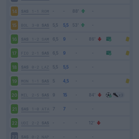
SAS
1-1
ROM
14
BOL
3-0
SAS
15
SAS
1-2
SAM
16
FIO
2-1
SAS
17
SAS
0-2
LAZ
18
MON
1-1
SAS
19
MIL
2-5
SAS
20
SAS
1-0
ATA
21
UDI
2-2
SAS
22
SAS
0-2
NAP
23