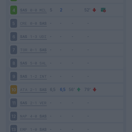
SAS
0-0
MIL
4
CRE
0-0
SAS
5
SAS
1-3
UDI
6
TOR
0-1
SAS
7
SAS
5-0
SAL
8
SAS
1-2
INT
9
ATA
2-1
SAS
10
SAS
2-1
VER
11
NAP
4-0
SAS
12
EMP
1-0
SAS
13