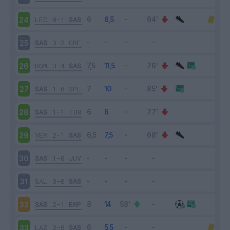
LEC
0-1
SAS
24
SAS
3-2
CRE
25
ROM
3-4
SAS
26
SAS
1-0
SPE
27
SAS
1-1
TOR
28
VER
2-1
SAS
29
SAS
1-0
JUV
30
SAL
3-0
SAS
31
SAS
2-1
EMP
32
LAZ
2-0
SAS
33