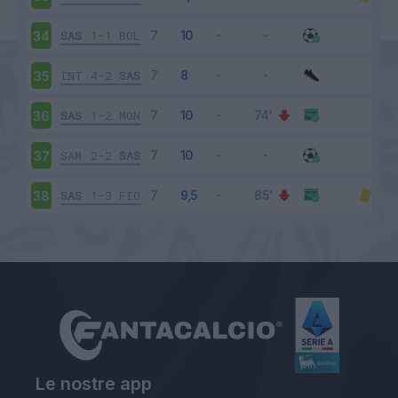
SAS
1-1
BOL
34
INT
4-2
SAS
35
SAS
1-2
MON
36
SAM
2-2
SAS
37
SAS
1-3
FIO
38
Le nostre app