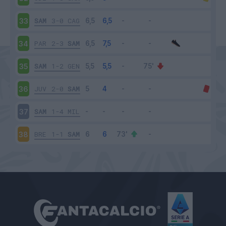
SAM
3-0
CAG
33
PAR
2-3
SAM
34
SAM
1-2
GEN
35
JUV
2-0
SAM
36
SAM
1-4
MIL
37
BRE
1-1
SAM
38