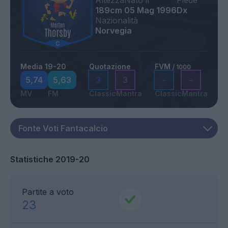
Altezza
Nato il
Piede
189cm
05 Mag 1996
Dx
Nazionalità
Norvegia
Media 19-20
Quotazione
FVM
/ 1000
5,74
5,63
3
3
-
-
MV
FM
Classic
Mantra
Classic
Mantra
Statistiche 2019-20
Partite a voto
23