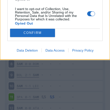
NAP
2-0
SAM
3
I want to opt-out of Collection, Use,
Retention, Sale, and/or Sharing of my
Personal Data that Is Unrelated with the
Purposes for which it was collected.
SAM
1-0
TOR
4
Opted Out
FIO
2-1
SAM
5
CONFIRM
SAM
1-3
INT
6
Data Deletion
Data Access
Privacy Policy
VER
2-0
SAM
7
SAM
0-0
ROM
8
BOL
2-1
SAM
9
SAM
1-1
LEC
10
SPA
0-1
SAM
11
SAM
0-0
ATA
12