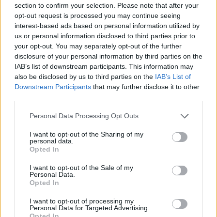
section to confirm your selection. Please note that after your
Entrato
3 - 7
%
opt-out request is processed you may continue seeing
interest-based ads based on personal information utilized by
Squalificato
0 - 0
%
us or personal information disclosed to third parties prior to
Infortunato
0 - 0
%
your opt-out. You may separately opt-out of the further
disclosure of your personal information by third parties on the
Inutilizzato
14 - 36
%
IAB’s list of downstream participants. This information may
also be disclosed by us to third parties on the
IAB’s List of
Downstream Participants
that may further disclose it to other
third parties.
Personal Data Processing Opt Outs
I want to opt-out of the Sharing of my
Scarica riepilogo
personal data.
Scarica
stagionale
Opted In
I want to opt-out of the Sale of my
Giornata
Voto
FV
Entrato
Uscito
Bonus/Malus
Personal Data.
Opted In
SAM
0-3
LAZ
1
I want to opt-out of processing my
Personal Data for Targeted Advertising.
SAS
4-1
SAM
2
Opted In